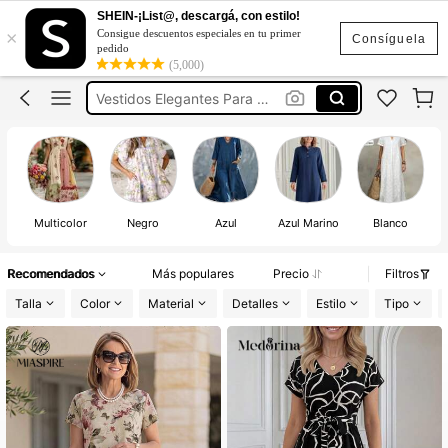
Vestidos Curvy
SHEIN-¡List@, descargá, con estilo!
×
Consigue descuentos especiales en tu primer
Vestidos Casuales Para Mujer
Consíguela
pedido
(5,000)
Vestidos Elegantes Para Dama
Vestidos Elegantes Cortos
Vestidos De Mujer
Vestidos Curvy
Vestidos Casuales Para Mujer
Multicolor
Negro
Azul
Azul Marino
Blanco
Recomendados
Más populares
Precio
Filtros
Talla
Color
Material
Detalles
Estilo
Tipo