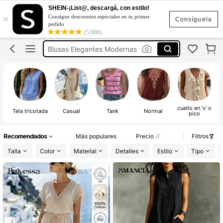
Blusas Frescas Para El Calor
SHEIN-¡List@, descargá, con estilo!
×
Consigue descuentos especiales en tu primer
Blusss Bonitas
Consíguela
pedido
(5,000)
Blusas Elegantes Modernas
Blusa Turquesa
Tops Básicos De Tirantes
Blusas Frescas Para El Calor
Blusss Bonitas
cuello en 'v' o
Tela tricotada
Casual
Tank
Normal
pico
Recomendados
Más populares
Precio
Filtros
Talla
Color
Material
Detalles
Estilo
Tipo