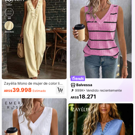
Zayélia Mono de mujer de color liso
Balvessa
con patchwork, volantes, cuello en
39.998
999K+ Vendido recientemente
ARS$
Estimado
V, sin mangas, con bolsillos y perner
99K+ Recompra
108K Suscripción
18.271
a ancha
ARS$