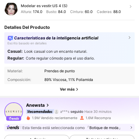
Modelar es vestir:
US 4 (S)
Altura:
174.0
Busto:
84.0
Cintura:
60.0
Caderas:
88.0
Detalles Del Producto
Características de la inteligencia artificial
Escrito basado en detalles
Casual:
Look casual con un encanto natural.
Regular:
Corte regular cómodo para el uso diario.
4M Seguidores
4,89
Material:
Prendas de punto
Composición:
89% Viscosa, 11% Poliamida
4M Seguidores
4,89
Ver más
4M Seguidores
4,89
Anewsta
a***s
seguido
Hace 30 minutos
4M Seguidores
4,89
1.9M Vendido recientemente
1.6M Recompra
Esta tienda está seleccionada como
「Botique de moda」
4M Seguidores
4,89