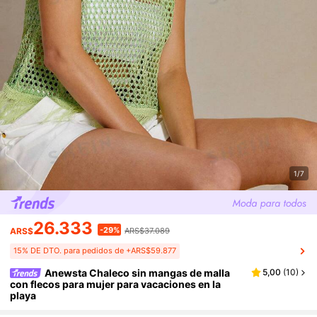
1/7
26.333
-29%
ARS$
ARS$37.089
15% DE DTO. para pedidos de +ARS$59.877
Anewsta Chaleco sin mangas de malla
5,00
(
10
)
con flecos para mujer para vacaciones en la
playa