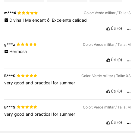
m***4
Color: Verde militar / Talla: S
Divina
!
Me
encant
ó.
Excelente
calidad
Útil
(0)
g***z
Color: Verde militar / Talla: M
Hermosa
Útil
(0)
B***S
Color: Verde militar / Talla: XS
very
good
and
practical
for
summer
Útil
(0)
B***S
Color: Verde militar / Talla: M
very
good
and
practical
for
summer
Útil
(0)