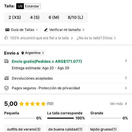
Talla
:
US
Estándar
2
(XS)
4
(S)
6
(M)
8/10
(L)
Guía de Tallas
Verificar mi tamaño
100%
encontró que era fiel a la talla
¿No es tu talla? Dinos
Envío a
Argentina
Envío gratis(Pedidos ≥ ARS$171.077)
Entrega estimada:
Ago 20 - Ago 29
Devoluciones aceptadas
Pagos seguros · Protección de privacidad
5,00
(10)
Ver más
Pequeña
La talla corresponde
Grande
0%
100%
0%
outfits de verano
(3)
de buena calidad
(1)
tejido grueso
(1)