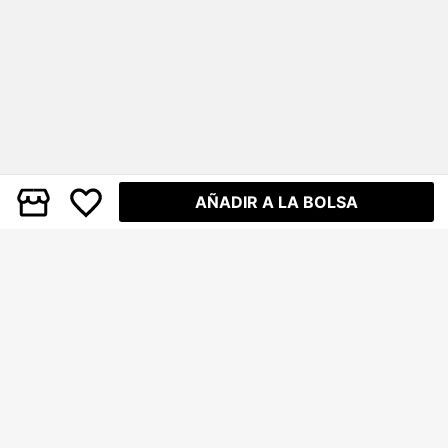
té, viaje, uso diario, vacaciones, pri
mavera y otoño
AÑADIR A LA BOLSA