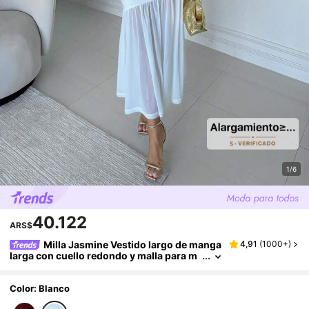
1/6
40.122
ARS$
Milla Jasmine Vestido largo de manga
4,91
(
1000+
)
larga con cuello redondo y malla para m
ujeres, vestido casual de otoño. Apropia
do para ropa de otoño, atuendo de vuelta al c
olegio, vestido de profesora
Color: Blanco