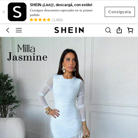
SHEIN-¡List@, descargá, con estilo!
×
Consigue descuentos especiales en tu primer
Consíguela
pedido
(5,000)