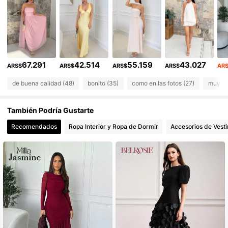
1.7K Seguidores
4,85
1.7K Seguidores
4,85
67.291
42.514
55.159
43.027
1.7K Seguidores
4,85
ARS$
ARS$
ARS$
ARS$
AR
de buena calidad (48)
bonito (35)
como en las fotos (27)
muy co
1.7K Seguidores
4,85
También Podría Gustarte
1.7K Seguidores
4,85
Recomendados
Ropa Interior y Ropa de Dormir
Accesorios de Vesti
1.7K Seguidores
4,85