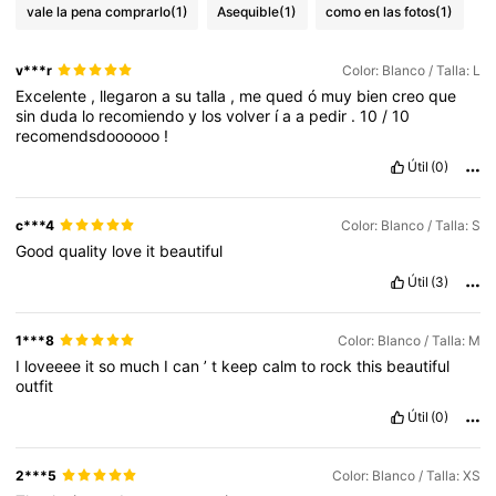
vale la pena comprarlo
(1)
Asequible
(1)
como en las fotos
(1)
v***r
Color: Blanco / Talla: L
Excelente
,
llegaron
a
su
talla
,
me
qued
ó
muy
bien
creo
que
sin
duda
lo
recomiendo
y
los
volver
í
a
a
pedir
.
10
/
10
recomendsdoooooo
!
Útil
(0)
c***4
Color: Blanco / Talla: S
Good
quality
love
it
beautiful
Útil
(3)
1***8
Color: Blanco / Talla: M
I
loveeee
it
so
much
I
can
’
t
keep
calm
to
rock
this
beautiful
outfit
Útil
(0)
2***5
Color: Blanco / Talla: XS