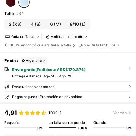
Talla
US
2
(XS)
4
(S)
6
(M)
8/10
(L)
Guía de Tallas
Verificar mi tamaño
100%
encontró que era fiel a la talla
¿No es tu talla? Dinos
Envío a
Argentina
Envío gratis(Pedidos ≥ ARS$170.876)
Entrega estimada:
Ago 20 - Ago 29
Devoluciones aceptadas
Pagos seguros · Protección de privacidad
4,91
(1000+)
Ver más
Pequeña
La talla corresponde
Grande
0%
100%
0%