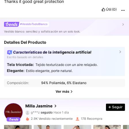
Thanks
it
good
great
protection
Útil
(0)
#VestidoTodoBlanco
Vestido blanco: sencillez y sofisticación en un solo look.
Detalles Del Producto
Características de la inteligencia artificial
Escrito basado en detalles
Tela tricotada:
Tejido texturizado con un aire relajado.
Elegante:
Estilo elegante, porte natural.
1.7K Seguidores
4,85
Composición:
94% Poliamida, 6% Elastano
1.7K Seguidores
4,85
Ver más
1.7K Seguidores
4,85
Milla Jasmine
Seguir
g***z
seguido
Hace 1 día
1.7K Seguidores
4,85
2.9K Vendido recientemente
178 Recompra
1.7K Seguidores
4,85