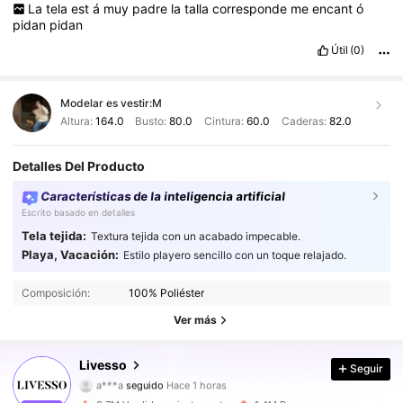
La
tela
est
á
muy
padre
la
talla
corresponde
me
encant
ó
pidan
pidan
Útil
(0)
Modelar es vestir:
M
Altura:
164.0
Busto:
80.0
Cintura:
60.0
Caderas:
82.0
Detalles Del Producto
Características de la inteligencia artificial
Escrito basado en detalles
Tela tejida:
Textura tejida con un acabado impecable.
Playa, Vacación:
Estilo playero sencillo con un toque relajado.
801K Seguidores
4,84
Composición:
100% Poliéster
801K Seguidores
4,84
Ver más
801K Seguidores
4,84
Livesso
Seguir
a***a
seguido
Hace 1 horas
801K Seguidores
4,84