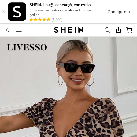
SHEIN-¡List@, descargá, con estilo!
×
Consigue descuentos especiales en tu primer
Consíguela
pedido
(5,000)