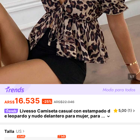
1/7
16.535
-25%
ARS$
ARS$22.046
Livesso Camiseta casual con estampado d
5,00
(
1
)
e leopardo y nudo delantero para mujer, para
primavera/verano vacaciones playa
Talla
US
4 left
7 left