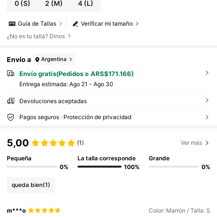
0
(S)
2
(M)
4
(L)
Guía de Tallas
Verificar mi tamaño
¿No es tu talla? Dinos
Envío a
Argentina
Envío gratis(Pedidos ≥ ARS$171.166)
Entrega estimada:
Ago 21 - Ago 30
Devoluciones aceptadas
Pagos seguros · Protección de privacidad
5,00
(1)
Ver más
Pequeña
La talla corresponde
Grande
0%
100%
0%
queda bien
(1)
m***o
Color: Marrón / Talla: S