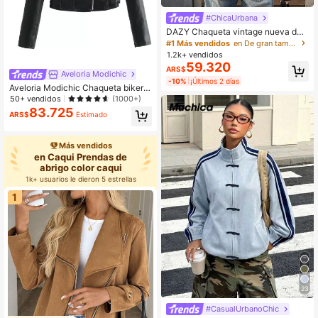
#ChicaUrbana
DAZY Chaqueta vintage nueva de
primavera, estilo corto, ajuste regul
#1 Más vendidos
en De gran tamaño Ropa de abrigo para mujer
ar, adecuada para mujeres, prenda
1.2k+ vendidos
exterior para el Día de San Valentín
59.320
ARS$
Aveloria Modichic
-10%
¡Últimos 2 días
Aveloria Modichic Chaqueta biker P
U con cremallera
50+ vendidos
(1000+)
83.725
ARS$
Estimado
Más vendidos
en Caqui Prendas de
abrigo color caqui
1k+ usuarios le dieron 5 estrellas
1
23
#CasualUrbanoChic