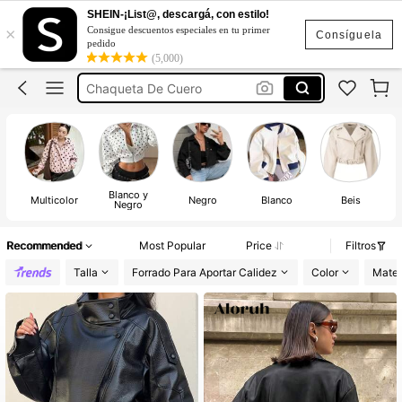
SHEIN-¡List@, descargá, con estilo!
×
Consigue descuentos especiales en tu primer
Chamarras Para Dama
Consíguela
pedido
(5,000)
Chaquetas
Chaqueta De Cuero
Chaquetas Para Dama
Chaqueta Para Mujer
Chamarras Para Dama
Blanco y
Chaquetas
Multicolor
Negro
Blanco
Beis
Negro
Recommended
Most Popular
Price
Filtros
Talla
Forrado Para Aportar Calidez
Color
Mater