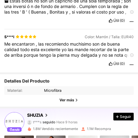
Estas
botas
no
son
un
capricho
de
una
sola
temporada
;
son
una
inversi
ó
n
de
fondo
de
armario
.
Cumplen
con
la
regla
de
las
tres
'
B
'
(
Buenas
,
Bonitas
y
,
si
valoras
el
costo
por
uso
,
Baratas
).
Si
est
á
s
buscando
un
calzado
c
ó
modo
que
te
haga
Útil
(0)
sentir
empoderada
,
estilizada
y
lista
para
cualquier
ocasi
ó
n
,
no
lo
pienses
m
á
s
.
La
satisfacci
ó
n
est
á
garantizada
.
S***l
Color: Marrón / Talla: EUR40
Me
encantaron
,
las
recomiendo
muchisimo
son
de
buena
calidad
todo
esta
excelente
yo
las
mande
recortar
de
la
parte
de
arriba
porque
tengo
la
pierna
muy
delgada
y
no
se
nota
que
se
recorto
Útil
(0)
Detalles Del Producto
772K Seguidores
4,90
Material:
Microfibra
772K Seguidores
4,90
Ver más
772K Seguidores
4,90
SHUZIA
Seguir
t***s
seguido
Hace 9 horas
772K Seguidores
4,90
1.8M Vendido recientemente
1.1M Recompra