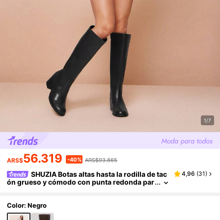
1/7
56.319
-40%
ARS$
ARS$93.865
SHUZIA Botas altas hasta la rodilla de tac
4,96
(
31
)
ón grueso y cómodo con punta redonda par
a uso diario casual de mujer
Color: Negro