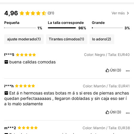
4,96
(31)
Ver más
Pequeña
La talla corresponde
Grande
1%
96%
3%
ajuste moderado
(1)
Tirantes cómodos
(1)
lo adoro
(2)
f***5
Color: Negro / Talla: EUR40
buena
calidas
comodas
Útil
(3)
i***h
Color: Marrón / Talla: EUR41
Est
á
n
hermosas
estas
botas
m
á
s
si
eres
de
piernas
anchas
quedan
perfectaaaaaas
,
llegaron
dobladas
y
sin
caja
eso
ser
í
a
lo
malo
solamente
Útil
(3)
m***2
Color: Marrón / Talla: EUR38