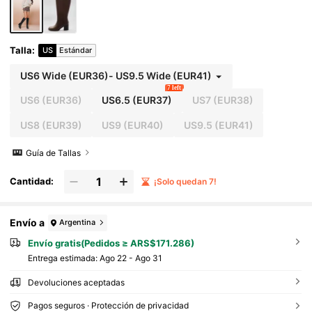
Talla
:
US
Estándar
US6 Wide
(EUR36)
-
US9.5 Wide
(EUR41)
7 left
US6
(EUR36)
US6.5
(EUR37)
US7
(EUR38)
US8
(EUR39)
US9
(EUR40)
US9.5
(EUR41)
Guía de Tallas
Cantidad:
¡Solo quedan 7!
Envío a
Argentina
Envío gratis(Pedidos ≥ ARS$171.286)
Entrega estimada:
Ago 22 - Ago 31
Devoluciones aceptadas
Pagos seguros · Protección de privacidad