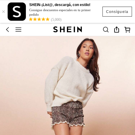
SHEIN-¡List@, descargá, con estilo!
×
Consigue descuentos especiales en tu primer
Consíguela
pedido
(5,000)