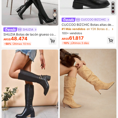
CUCCOO BIZCHIC
13
CUCCOO BIZCHIC Botas altas de
mujer de suela gruesa y plana con c
#1 Más vendidos
en Y2K Botas de moda para mujer
SHUZIA
remallera lateral, versátiles para us
100+ vendidos
SHUZIA Botas de tacón grueso con
o diario y trayectos, botas altas pla
61.817
48.474
cremallera lateral hasta la rodilla, d
ARS$
nas
ARS$
e moda y cómodas para mujeres
-10%
¡Últimos 3 días
-50%
Últimas 10 hrs