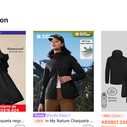
ron
Ahorro de
4
RS$19.804
C
In My Nature
-16%
¡Últimos 3 días
pucha, cordón en la cintura, largo, top para exteriores, primavera y otoño
In My Nature Chaqueta cortavientos con capucha para mujer, para uso al aire libre en otoño
-20%
ARS$51.29
Estimado