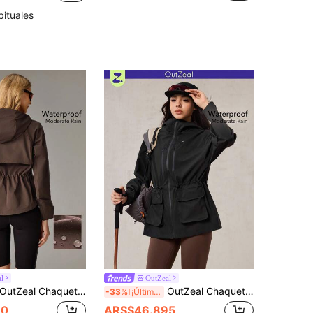
bituales
l
OutZeal
utZeal Chaquetas para mujer para exteriores, senderismo y camping, con capucha, cintura con cordón, tops para exteriores
OutZeal Chaqueta de concha negra para mujer, unicolor, cortavientos con capucha para camping y senderismo, cintura con cordón, abrigo para exteriores, primavera y verano
-33%
¡Últimos 2 días
30
ARS$46.895