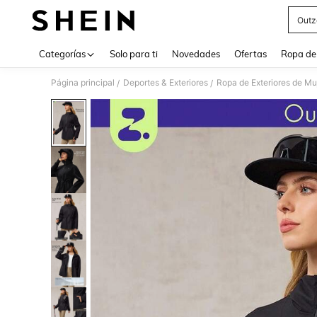
Outz
Use up 
Categorías
Solo para ti
Novedades
Ofertas
Ropa de
Página principal
Deportes & Exteriores
Ropa de Exteriores de Mu
/
/