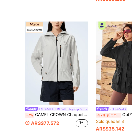
CAMEL CROWN Flagship Store
OutZeal
CAMEL CROWN Chaqueta de protección solar unisex, de hilo original con sensación fresca, transpirable, bloquea el calor exterior, alta protección UV UPF, camisa de protección solar
OutZeal Chaqueta negra para mujer p
-7%
-37%
¡Últimos 2 días
Solo quedan 8
ARS$77.572
ARS$35.142