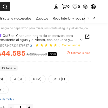
0
0
a. Press Enter to select.
Bisutería y accesorios
Zapatos
Ropa interior y ropa para dormir
Ho
OutZeal Chaqueta negra de caparazón para mujer, resistente al agua y al viento, con capucha y cordón ajustable en la cintura, para senderismo, campamento y actividades al aire libre en primavera y otoño
OutZeal Chaqueta negra de caparazón para
 resistente al agua y al viento, con capucha y
 ajustable en la cintura, para senderismo,
t25072477231376737
(5 Comentarios)
ento y actividades al aire libre en primavera y
44.585
¡Últimos 3 días
$
ARS$66.053
-33%
ICE AND AVAILABILITY
US Talla
S)
4 (S)
6 (M)
8/10 (L)
XL)
a de Tallas
ad: