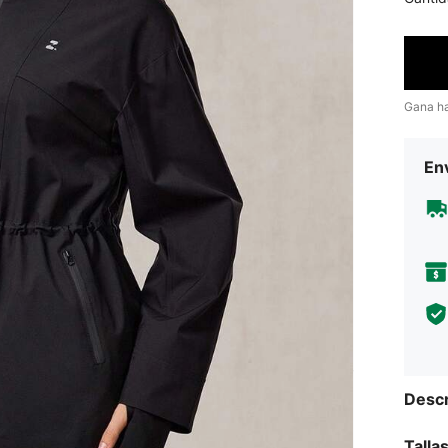
Gana h
Env
Descr
Talla