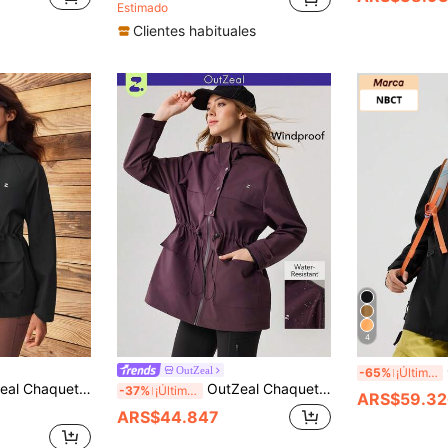
Estimado
Clientes habituales
4
OutZeal
-65%
¡Últimos 3 días
ara exteriores, unicolor, para senderismo y camping, con capucha y cintura con cordón
OutZeal Chaqueta de concha para mujer de unicolor para senderismo casual con cordón en la cintura y capucha para exteriores, cortavientos de primavera y otoño
-37%
¡Últimos 2 días
ARS$59.32
ARS$44.847