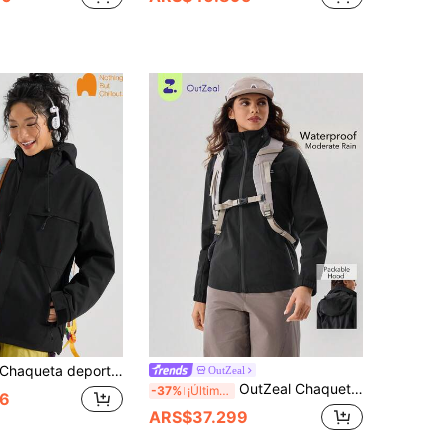
Chaqueta deportiva casual para mujer NBCT para uso al aire libre
OutZeal
OutZeal Chaqueta de concha negra para mujer, panel de malla en la espalda, con capucha, para camping, senderismo y actividades al aire libre
-37%
¡Últimos 3 días
6
ARS$37.299