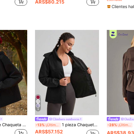
ARS$80.215
Clientes ha
9
Climbers outdoorss
OutZea
able y capucha, a prueba de viento e impermeable para exteriores
1 pieza Chaqueta cortavientos con bloques de color, chaqueta con capucha ligera y resistente al agua para deportes al aire libre de mujer para primavera/otoño, color negro
O
-13%
¡Últimos 3 días
-28%
¡Últimos 3 días
ARS$57.152
ARS$38.9