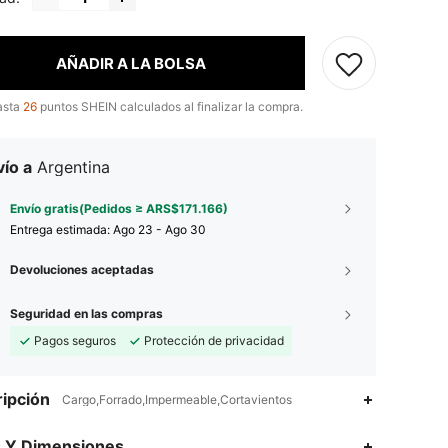
AÑADIR A LA BOLSA
asta
26
puntos SHEIN calculados al finalizar la compra.
ío a
Argentina
Envío gratis(Pedidos ≥ ARS$171.166)
Entrega estimada:
Ago 23 - Ago 30
Devoluciones aceptadas
Seguridad en las compras
Pagos seguros
Protección de privacidad
ipción
Cargo,Forrado,Impermeable,Cortavientos
4,85
1.3K
172K
s Y Dimensiones