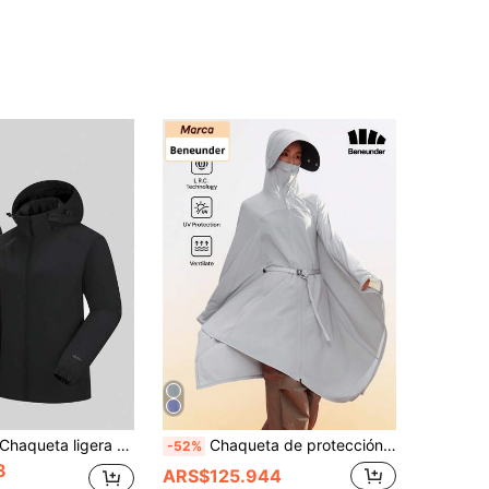
haqueta ligera de cáscara suave con capucha para mujer, adecuada para senderismo y camping, deportes de primavera
Chaqueta de protección solar anti-UV Hydrosilver Shell para mujer Beneunder MP800
-52%
8
ARS$125.944