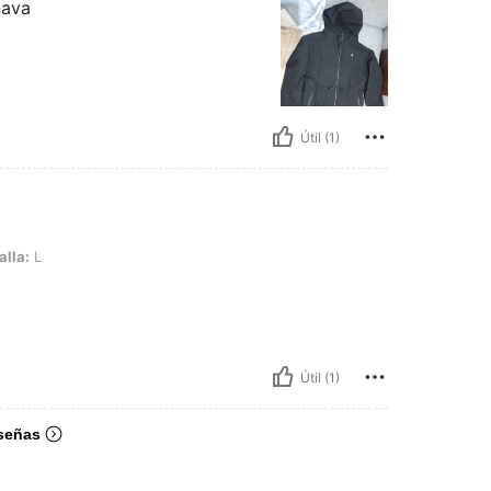
nava
Útil (1)
alla:
L
Útil (1)
señas