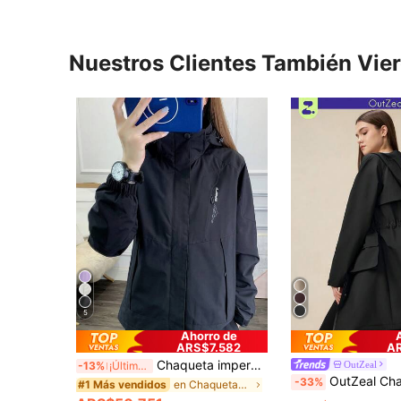
Nuestros Clientes También Vie
5
Ahorro de
ARS$7.582
A
Chaqueta impermeable y a prueba de viento con bloques de color para mujer, para primavera y otoño, ropa de montaña delgada y transpirable para deportes al aire libre, abrigo de manga larga color negro
OutZeal
-13%
¡Últimos 3 días
OutZeal Chaqueta negra para mujer para exteriores, camping y senderismo, con ca
-33%
en Chaquetas Shell para mujer
#1 Más vendidos