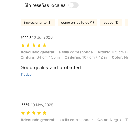
Sin reseñas locales
impresionante (1)
como en las fotos (1)
suave (1)
s***9
10 Jul,2026
Adecuado general: La talla corresponde, Altura: 165 cm / 65 in, Peso: 
Adecuado general:
La talla corresponde
Altura:
165 cm / 
Cintura:
84 cm / 33 in
Caderas:
107 cm / 42 in
Color:
Ne
Good quality and protected
Traducir
j***6
19 Nov,2025
Adecuado general: La talla corresponde, Color: Negro, Talla: S
Adecuado general:
La talla corresponde
Color:
Negro
T