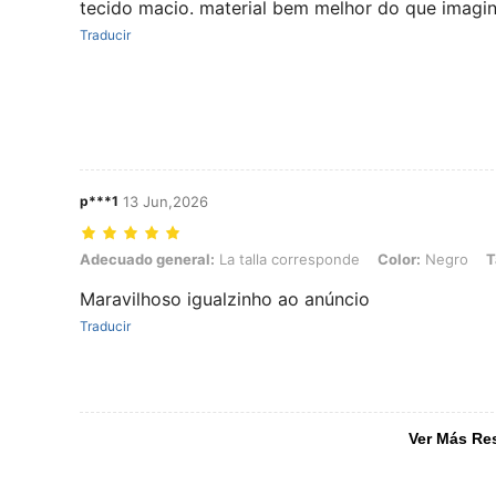
tecido macio. material bem melhor do que imagi
Traducir
p***1
13 Jun,2026
Adecuado general: La talla corresponde, Color: Negro, Talla: L
Adecuado general:
La talla corresponde
Color:
Negro
T
Maravilhoso igualzinho ao anúncio
Traducir
Ver Más Re