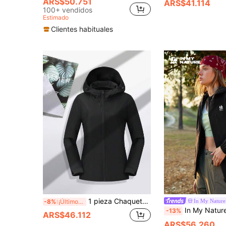
ARS$50.751
ARS$41.114
100+ vendidos
Estimado
Clientes habituales
1 pieza Chaqueta de forro polar de mujer, Sudadera con capucha para otoño/invierno, Sudadera deportiva para senderismo, Adecuada para actividades al aire libre, Esquí Negro
In My Nature
-8%
¡Últimos 3 días
In My Nature Chaqueta casual para mujer con cremallera, cordón ajust
-13%
ARS$46.112
ARS$56.260