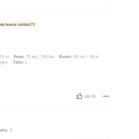
de buena calidad (1)
70 kg / 154 lbs, Busto: 99 cm / 39 in, Cintura: 84 cm / 33 in, Caderas: 107 cm / 42
65 in
Peso:
70 kg / 154 lbs
Busto:
99 cm / 39 in
gro
Talla:
L
Útil (0)
alla:
S