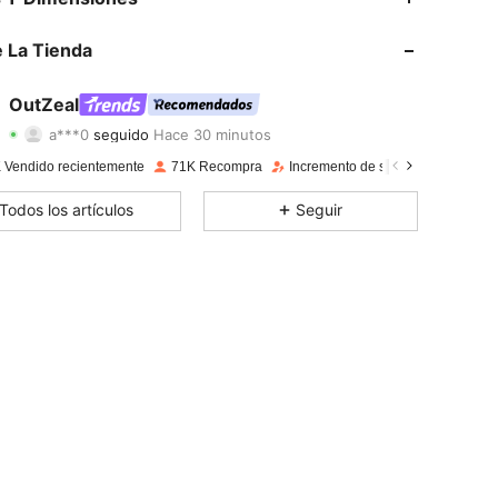
4,85
1.3K
172K
 La Tienda
4,85
1.3K
172K
OutZeal
a***0
seguido
Hace 30 minutos
4,85
1.3K
172K
Calificación
Artículos
Seguidores
 Vendido recientemente
71K Recompra
Incremento de seguidores de 19%
4,85
1.3K
172K
Todos los artículos
Seguir
4,85
1.3K
172K
4,85
1.3K
172K
4,85
1.3K
172K
4,85
1.3K
172K
4,85
1.3K
172K