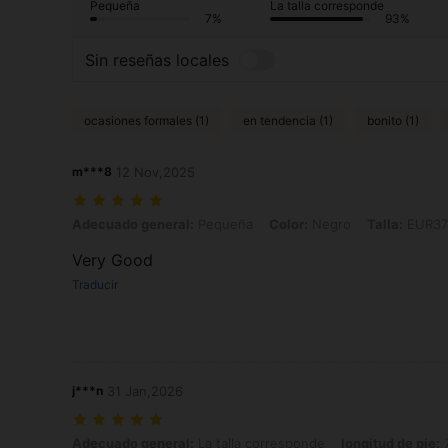
Pequeña
La talla corresponde
7%
93%
Sin reseñas locales
ocasiones formales (1)
en tendencia (1)
bonito (1)
m***8
12 Nov,2025
Adecuado general: Pequeña, Color: Negro, Talla: EUR37
Adecuado general:
Pequeña
Color:
Negro
Talla:
EUR37
Very Good
Traducir
j***n
31 Jan,2026
Adecuado general: La talla corresponde, longitud de pie: 7.0 cm / 2.
Adecuado general:
La talla corresponde
longitud de pie:
7