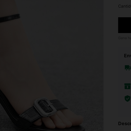
Cantid
Gana h
Env
Descr