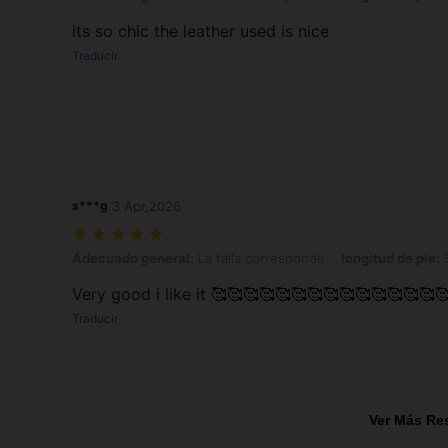
its so chic the leather used is nice
Traducir
s***g
3 Apr,2026
Adecuado general: La talla corresponde, longitud de pie: 5.0 cm / 2.
Adecuado general:
La talla corresponde
longitud de pie:
5
Very good i like it 🥰🥰🥰🥰🥰🥰🥰🥰🥰🥰🥰🥰🥰🥰
Traducir
Ver Más Re