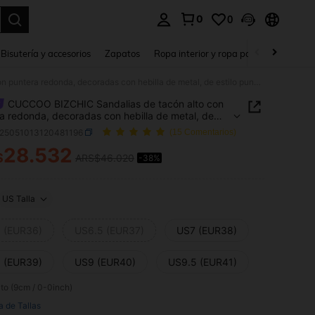
0
0
a. Press Enter to select.
Bisutería y accesorios
Zapatos
Ropa interior y ropa para dormir
Ho
CUCCOO BIZCHIC Sandalias de tacón alto con puntera redonda, decoradas con hebilla de metal, de estilo punk en piel sintética negra
CUCCOO BIZCHIC Sandalias de tacón alto con
a redonda, decoradas con hebilla de metal, de
punk en piel sintética negra
x25051013120481196
(15 Comentarios)
28.532
$
ARS$46.020
-38%
ICE AND AVAILABILITY
US Talla
 (EUR36)
US6.5 (EUR37)
US7 (EUR38)
 (EUR39)
US9 (EUR40)
US9.5 (EUR41)
lto (9cm / 0-0inch)
a de Tallas