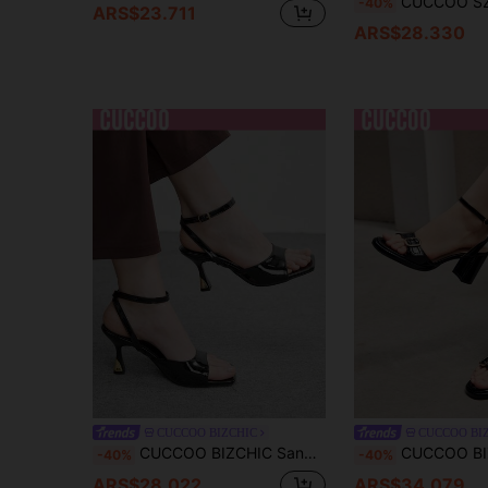
CUCCOO SZL Sandalias de tacón grueso con punta cuadrada, corre
-40%
ARS$23.711
ARS$28.330
CUCCOO BIZCHIC
CUCCOO BI
CUCCOO BIZCHIC Sandalias de tacón alto con tira de tobillo y punta cuadrada, de color negro y estilo sexy, adecuadas para ir al trabajo, citas, fiestas, bodas y ocasiones festivas
CUCCOO BIZCHIC Sandalias de tacón alto con diseño moderno y sencillo con 
-40%
-40%
ARS$28.022
ARS$34.079