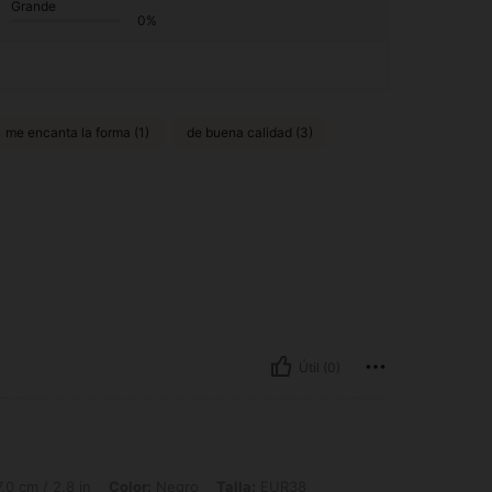
Grande
0%
me encanta la forma (1)
de buena calidad (3)
Útil (0)
8 in, Color: Negro, Talla: EUR38
.0 cm / 2.8 in
Color:
Negro
Talla:
EUR38