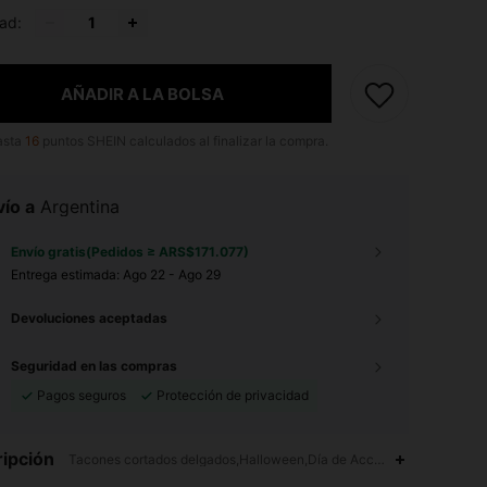
ad:
AÑADIR A LA BOLSA
asta
16
puntos SHEIN calculados al finalizar la compra.
ío a
Argentina
Envío gratis(Pedidos ≥ ARS$171.077)
Entrega estimada:
Ago 22 - Ago 29
Devoluciones aceptadas
Seguridad en las compras
Pagos seguros
Protección de privacidad
ipción
Tacones cortados delgados,Halloween,Día de Acción de Gracias,Día