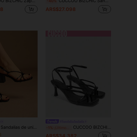
legantes y de moda nuevos plateados con sandalias de tacón alto, sandalias para ir al trabajo, vacaciones y citas
CUCCOO BIZCHIC Sandalias de tacón alto con decoración de metal para uso diario y casual de mujer
-40%
38
ARS$27.098
e
#SandaliaJaulada
iras cruzadas, puntera cuadrada, tacón grueso de cuero de PU, cómodas para uso diario, fiesta y banquete
CUCCOO BIZCHIC Zapatos de mujer primavera y verano nuevos sandalias de tacón alto con correa de tobillo fina de color negro, elegantes y cómodas, versátiles y sexys para mujer
-1%
¡Últimos 2 días
6
ARS$34.382