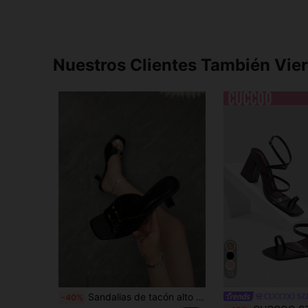
Nuestros Clientes También Vie
13
Sandalias de tacón alto con punta cuadrada 2026 nuevo estilo de moda versátil elegante temperamento cómodo moda banquete antideslizante resistente al desgaste tacones altos delgados, pantuflas de tacón de gatito sin cordones para mujer
CUCCOO SZ
-40%