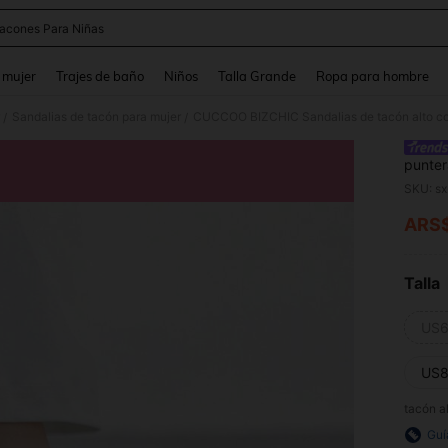
acones Para Niñas
and down arrow keys to navigate search Búsqueda reciente and Busca y Encuentr
 mujer
Trajes de baño
Niños
Talla Grande
Ropa para hombre
Sandalias de tacón para mujer
/
/
punter
estilo 
SKU: s
ARS
PR
Talla
US6
US8
tacón a
Guí