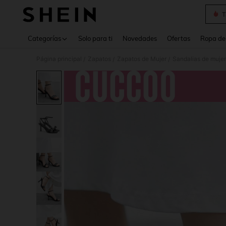
T
Use up 
Categorías
Solo para ti
Novedades
Ofertas
Ropa de
Página principal
Zapatos
Zapatos de Mujer
Sandalias de mujer
/
/
/