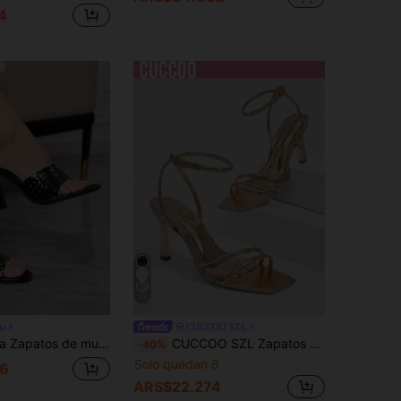
4
13
ia
CUCCOO SZL
nda, tacón de aguja hueco, sandalias y pantuflas de tacón alto para mujer, de moda y cómodos, versátiles, para ir al trabajo y fiestas, zapatos y pantuflas de mujer
CUCCOO SZL Zapatos de mujer nuevos para primavera y verano con puntera cuadrada, tacón alto delgado, tira champán en el tobillo. Sandalias de tacón alto para mujer, simples, de moda, cómodas y versátiles, sexy para fiestas.
-40%
Solo quedan 6
6
ARS$22.274