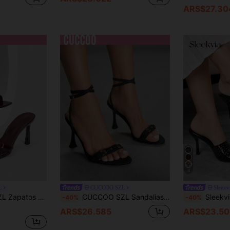
ARS$27.30
4
L
CUCCOO SZL
Sleekv
zadas en color burdeos, diseño sencillo, cómodo y versátil, elegantes y sexys para fiestas
CUCCOO SZL Sandalias de tacón de aguja con correa para mujer, de color negro, con puntera abierta, adornadas con hebillas de metal, zapatos de tacón alto para mujer, tacones de fiesta
Sleekvia Zapatos de mujer nuevos para primavera y verano, de punta redo
-40%
-40%
ARS$26.585
ARS$23.50