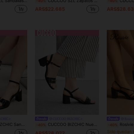
a con hebilla y dedo del pie, color rojo vino, para uso diario
CUCCOO SZL Zapatos de mujer primavera y verano nuevos sandalias de tacón alto con espejo plateado y correa cruzada en el tobillo sandalias de mujer moda cómodas versátiles y sexys para fiesta zapatos de mujer
CUCCOO BIZCHIC Zapatos de mujer primavera y verano e
-40%
-40%
ARS$22.685
ARS$28.6
ZCHIC
CUCCOO BIZCHIC
Rosivi
hebilla para mujer, zapatos de vacaciones con descuento de verano
CUCCOO BIZCHIC Nuevas sandalias de verano, los tacones altos de mujer son sexys y elegantes
Rosivie Sandalias de unicolor con diseño de t
-40%
-40%
Solo quedan 
ARS$28.022