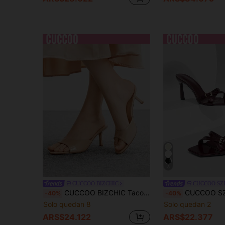
8
CUCCOO BIZCHIC
CUCCOO SZ
CUCCOO BIZCHIC Tacones altos elegantes de punta redonda con silueta delgada para mujer en color albaricoque, sandalias de estilo sencillo y cómodo con punta abierta
CUCCOO SZL Zapatos de mujer nuevos para primavera y verano, sandalias de tacón alto con tiras cru
-40%
-40%
Solo quedan 8
Solo quedan 2
ARS$24.122
ARS$22.377