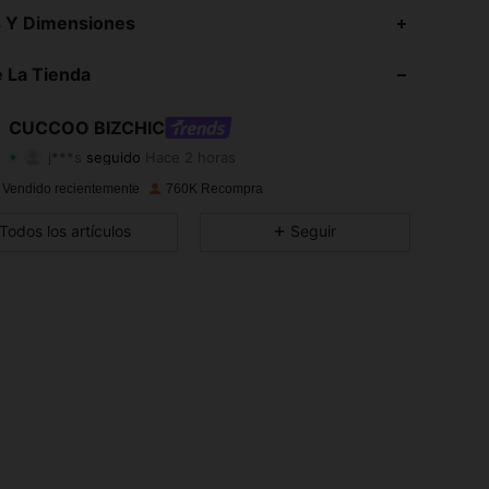
4,89
7.2K
805K
s Y Dimensiones
4,89
7.2K
805K
 La Tienda
4,89
7.2K
805K
CUCCOO BIZCHIC
j***s
seguido
Hace 2 horas
4,89
7.2K
805K
Calificación
Artículos
Seguidores
 Vendido recientemente
760K Recompra
4,89
7.2K
805K
Todos los artículos
Seguir
4,89
7.2K
805K
4,89
7.2K
805K
4,89
7.2K
805K
4,89
7.2K
805K
4,89
7.2K
805K