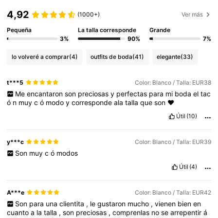
4,92
(1000+)
Ver más
Pequeña
La talla corresponde
Grande
3%
90%
7%
lo volveré a comprar
(4)
outfits de boda
(41)
elegante
(33)
t***5
Color: Blanco / Talla: EUR38
Me
encantaron
son
preciosas
y
perfectas
para
mi
boda
el
tac
ó
n
muy
c
ó
modo
y
corresponde
ala
talla
que
son
❤️
Útil
(10)
y***c
Color: Blanco / Talla: EUR39
Son
muy
c
ó
modos
Útil
(4)
A***e
Color: Blanco / Talla: EUR42
Son
para
una
clientita
,
le
gustaron
mucho
,
vienen
bien
en
cuanto
a
la
talla
,
son
preciosas
,
comprenlas
no
se
arrepentir
á