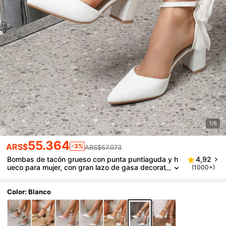
1/6
55.364
ARS$
-3%
ARS$57.073
Bombas de tacón grueso con punta puntiaguda y h
4,92
ueco para mujer, con gran lazo de gasa decorat
(1000+)
ivo, correa con hebilla, cómodo y no abrasivo, a
decuado para boda, cita, trabajo, regalo del Día de l
a Madre
Color: Blanco