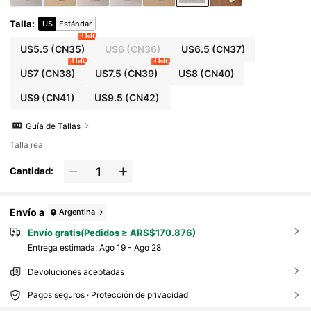
Talla
:
US
Estándar
4 left
US5.5
(CN35)
US6
(CN36)
US6.5
(CN37)
4 left
4 left
US7
(CN38)
US7.5
(CN39)
US8
(CN40)
US9
(CN41)
US9.5
(CN42)
Guía de Tallas
Talla real
Cantidad:
Envío a
Argentina
Envío gratis(Pedidos ≥ ARS$170.876)
Entrega estimada:
Ago 19 - Ago 28
Devoluciones aceptadas
Pagos seguros · Protección de privacidad