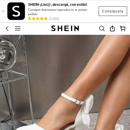
SHEIN-¡List@, descargá, con estilo!
×
Consigue descuentos especiales en tu primer
Consíguela
pedido
(5,000)