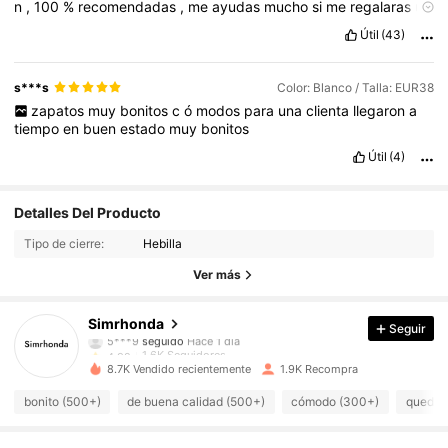
n
,
100
%
recomendadas
,
me
ayudas
mucho
si
me
regalaras
un
like
por
fa
,
gracias
.
Útil
(43)
s***s
Color: Blanco / Talla: EUR38
zapatos
muy
bonitos
c
ó
modos
para
una
clienta
llegaron
a
tiempo
en
buen
estado
muy
bonitos
Útil
(4)
1.6K Seguidores
4,92
Detalles Del Producto
Tipo de cierre:
Hebilla
1.6K Seguidores
4,92
Ver más
1.6K Seguidores
4,92
Simrhonda
Seguir
1.6K Seguidores
4,92
8.7K Vendido recientemente
1.9K Recompra
1.6K Seguidores
4,92
bonito (500+)
de buena calidad (500+)
cómodo (300+)
queda 
1.6K Seguidores
4,92