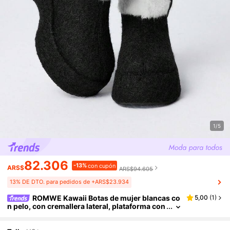
1/5
82.306
-13%
con cupón
ARS$
ARS$94.605
13% DE DTO. para pedidos de +ARS$23.934
ROMWE Kawaii Botas de mujer blancas co
5,00
(
1
)
n pelo, con cremallera lateral, plataforma con
cuña, tacón gótico y cálidas botas de tobillo