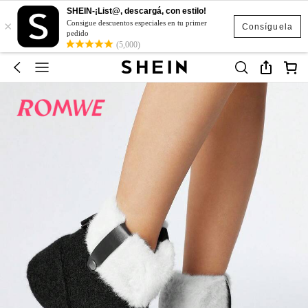
SHEIN-¡List@, descargá, con estilo!
×
Consigue descuentos especiales en tu primer
Consíguela
pedido
(5,000)