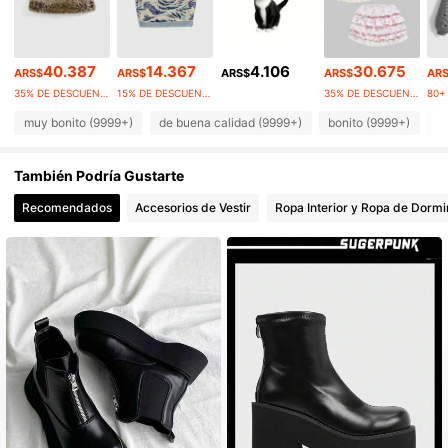
4.2M Seguidores
4,91
40.387
14.367
4.106
30.675
ARS$
ARS$
ARS$
ARS$
AR
4.2M Seguidores
4,91
35% DE DESCUENTO
15% DE DESCUENTO
35% DE DESCUENTO
80+
muy bonito (9999+)
de buena calidad (9999+)
bonito (9999+)
c
4.2M Seguidores
4,91
También Podría Gustarte
4.2M Seguidores
4,91
Recomendados
Accesorios de Vestir
Ropa Interior y Ropa de Dormi
4.2M Seguidores
4,91