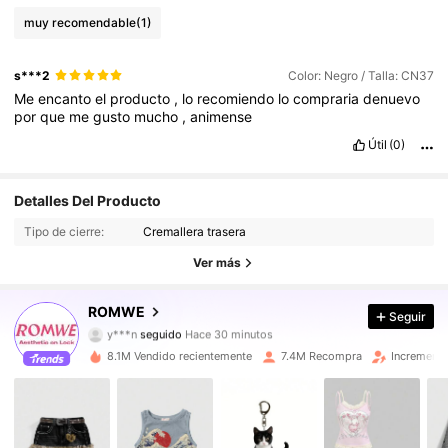
muy recomendable
(1)
s***2
Color: Negro / Talla: CN37
Me
encanto
el
producto
,
lo
recomiendo
lo
compraria
denuevo
por
que
me
gusto
mucho
,
animense
Útil
(0)
Detalles Del Producto
4.2M Seguidores
4,91
Tipo de cierre:
Cremallera trasera
4.2M Seguidores
4,91
Ver más
4.2M Seguidores
4,91
ROMWE
Seguir
y***n
seguido
Hace 30 minutos
4.2M Seguidores
4,91
8.1M Vendido recientemente
7.4M Recompra
Incremento
4.2M Seguidores
4,91
4.2M Seguidores
4,91