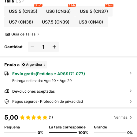
Talla
US
5 left
5 left
7 left
US5.5
(CN35)
US6
(CN36)
US6.5
(CN37)
US7
(CN38)
US7.5
(CN39)
US8
(CN40)
Guía de Tallas
Cantidad:
Envío a
Argentina
Envío gratis(Pedidos ≥ ARS$171.077)
Entrega estimada:
Ago 20 - Ago 29
Devoluciones aceptadas
Pagos seguros · Protección de privacidad
5,00
(1)
Ver más
Pequeña
La talla corresponde
Grande
0%
100%
0%