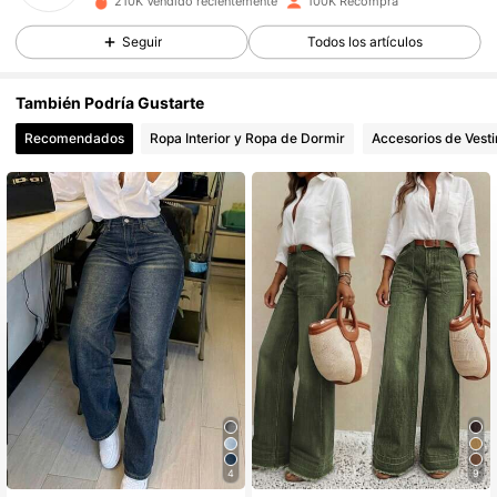
210K Vendido recientemente
100K Recompra
20K Seguidores
4,85
Seguir
Todos los artículos
20K Seguidores
4,85
También Podría Gustarte
Recomendados
Ropa Interior y Ropa de Dormir
Accesorios de Vesti
20K Seguidores
4,85
20K Seguidores
4,85
20K Seguidores
4,85
20K Seguidores
4,85
20K Seguidores
4,85
4
9