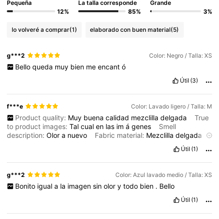
Pequeña
La talla corresponde
Grande
12%
85%
3%
lo volveré a comprar
(1)
elaborado con buen material
(5)
g***2
Color: Negro / Talla: XS
Bello
queda
muy
bien
me
encant
ó
Útil
(3)
f***e
Color: Lavado ligero / Talla: M
Product quality:
Muy
buena
calidad
mezclilla
delgada
True
to product images:
Tal
cual
en
las
im
á
genes
Smell
description:
Olor
a
nuevo
Fabric material:
Mezclilla
delgada
Fit:
Ajusta
muy
bien
Útil
(1)
g***2
Color: Azul lavado medio / Talla: XS
Bonito
igual
a
la
imagen
sin
olor
y
todo
bien
.
Bello
Útil
(1)