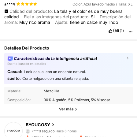
a***4
Color: Azul lavado medio / Talla: XL
Calidad del producto:
La
tela
y
el
color
es
de
muy
buena
calidad
Fiel a las imágenes del producto:
Si
Descripción del
aroma:
Muy
rico
aroma
Ajuste:
tiene
un
calce
muy
lindo
Útil
(1)
Detalles Del Producto
Características de la inteligencia artificial
Escrito basado en detalles
Casual:
Look casual con un encanto natural.
suelto:
Corte holgado con una silueta relajada.
20K Seguidores
4,85
Material:
Mezclilla
Composición:
90% Algodón, 5% Poliéster, 5% Viscosa
20K Seguidores
4,85
Ver más
20K Seguidores
4,85
BYOUCOSY
7***d
seguido
Hace 6 horas
20K Seguidores
4,85