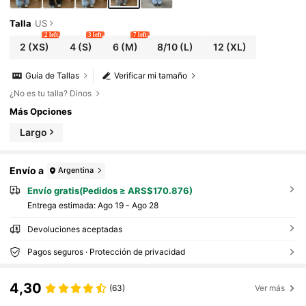
Talla
US
2 left
3 left
7 left
2
(XS)
4
(S)
6
(M)
8/10
(L)
12
(XL)
Guía de Tallas
Verificar mi tamaño
¿No es tu talla? Dinos
Más Opciones
Largo
Envío a
Argentina
Envío gratis(Pedidos ≥ ARS$170.876)
Entrega estimada:
Ago 19 - Ago 28
Devoluciones aceptadas
Pagos seguros · Protección de privacidad
4,30
(63)
Ver más