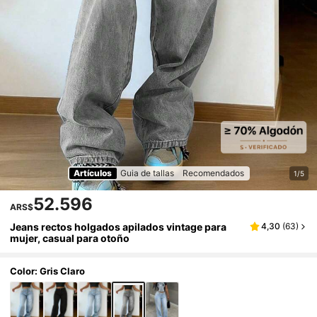
Artículos
Guia de tallas
Recomendados
1/5
52.596
ARS$
Jeans rectos holgados apilados vintage para
4,30
(
63
)
mujer, casual para otoño
Color: Gris Claro