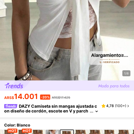
1/6
14.001
-20%
ARS$
ARS$17.425
DAZY Camiseta sin mangas ajustada c
4,78
(
100+
)
on diseño de cordón, escote en V y parch
es de encaje, estilo sexy y casual Y2K par
a mujer
Color: Blanco