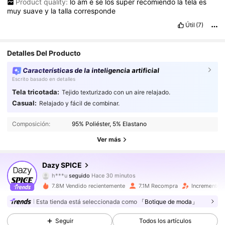
Product quality:
lo
am
é
se
los
super
recomiendo
la
tela
es
muy
suave
y
la
talla
corresponde
Útil
(7)
Detalles Del Producto
Características de la inteligencia artificial
Escrito basado en detalles
Tela tricotada:
Tejido texturizado con un aire relajado.
2M Seguidores
4,91
Casual:
Relajado y fácil de combinar.
Composición:
95% Poliéster, 5% Elastano
2M Seguidores
4,91
Ver más
2M Seguidores
4,91
Dazy SPICE
h***u
seguido
Hace 30 minutos
2M Seguidores
4,91
7.8M Vendido recientemente
7.1M Recompra
Incremento 
2M Seguidores
4,91
Esta tienda está seleccionada como
「Botique de moda」
Seguir
Todos los artículos