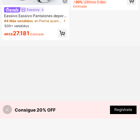
6
-20%
¡Últimos 3 días
onadura y escote redondo, ropa de
Estimado
otoño para mujer
Eassivo
Eassivo Eassivo Pantalones deporti
vos casuales minimalistas con aplic
#4 Más vendidos
en Pierna acampanada Pantalones deportivos de muje
ación de patchwork para mujer, par
500+ vendidos
a uso diario
27.181
ARS$
Estimado
Consigue 20% OFF
Regístrate
¡20% DE DESCUENTO!
AÑADIR A LA BOLSA