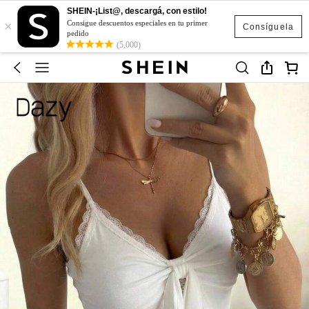
SHEIN-¡List@, descargá, con estilo!
×
Consigue descuentos especiales en tu primer
Consíguela
pedido
(5,000)