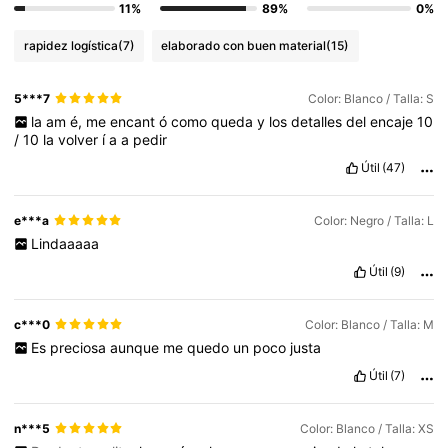
11%
89%
0%
rapidez logística
(7)
elaborado con buen material
(15)
5***7
Color: Blanco / Talla: S
la
am
é,
me
encant
ó
como
queda
y
los
detalles
del
encaje
10
/
10
la
volver
í
a
a
pedir
Útil
(47)
e***a
Color: Negro / Talla: L
Lindaaaaa
Útil
(9)
c***0
Color: Blanco / Talla: M
Es
preciosa
aunque
me
quedo
un
poco
justa
Útil
(7)
n***5
Color: Blanco / Talla: XS