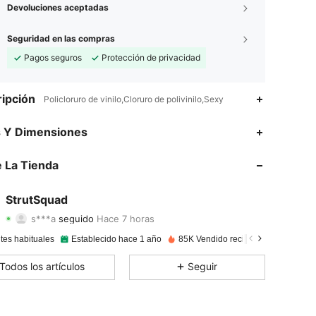
Devoluciones aceptadas
Seguridad en las compras
Pagos seguros
Protección de privacidad
ipción
Policloruro de vinilo,Cloruro de polivinilo,Sexy
4,92
271
31K
s Y Dimensiones
4,92
271
31K
 La Tienda
4,92
271
31K
StrutSquad
s***a
seguido
Hace 7 horas
4,92
271
31K
Calificación
Artículos
Seguidores
tes habituales
Establecido hace 1 año
85K Vendido recientemente
4,92
271
31K
Todos los artículos
Seguir
4,92
271
31K
4,92
271
31K