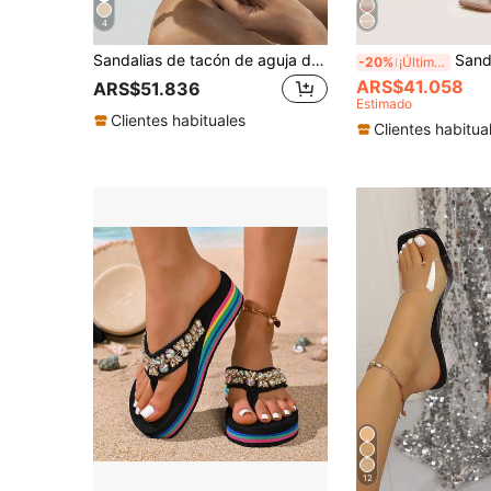
4
Sandalias de tacón de aguja de punta abierta transparentes para mujer, para verano y primavera, transpirables y cómodas
Sandalias tipo mule de tacón alto transparente co
-20%
¡Últimos 3 días
ARS$41.058
ARS$51.836
Estimado
Clientes habituales
Clientes habitua
12