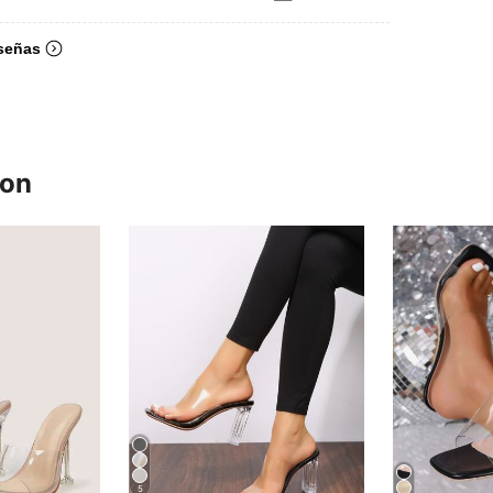
señas
ron
5