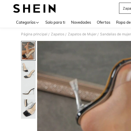
Zapa
Use up 
Categorías
Solo para ti
Novedades
Ofertas
Ropa de
Página principal
Zapatos
Zapatos de Mujer
Sandalias de mujer
/
/
/