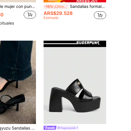
ARS$5.201
on tacón de aguja transparente y plataforma de peluche, versátiles y de moda, para looks de primavera y verano
Sandalias formales de satén con correa envolvente elegante con estampado de caimán para mujer, adecuadas para galas, fiestas de empresa, invitadas de boda, color negro/blanco, material sintético, correas cómodas, la textura de caimán agrega una sensación de lujo, tacón grueso para un uso prolongado, combina con un vestido de satén maxi o un atuendo elegante
-15%
¡Últimos 3 días
ARS$29.528
90
Estimado
bituales
stilo elegante francés, tacones altos de correa fina negra para verano, moda para fiestas & bodas, tacones de aguja
Sugerpunk