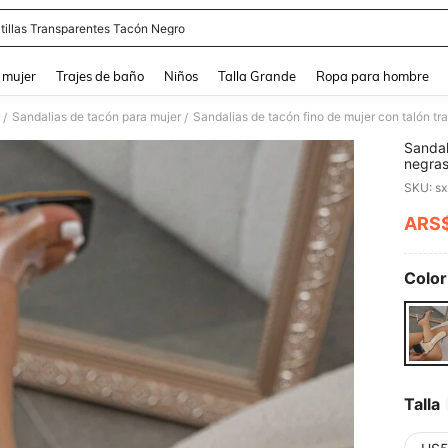
tillas Transparentes Tacón Negro
and down arrow keys to navigate search Búsqueda reciente and Busca y Encuentr
 mujer
Trajes de baño
Niños
Talla Grande
Ropa para hombre
Sandalias de tacón para mujer
Sandalias de tacón fino de mujer con talón tr
/
/
Sandal
negras
SKU: s
ARS
PR
Color
Talla