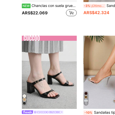
Chanclas con suela gruesa y brillo para mujer en verano, sandalias de cuña con rayas de colores, dulces y frescas, chanclas para playa y exterior, antideslizantes, para vacaciones en la playa, para estudiantes, chanclas con plataforma de talla grande, sandalias de cuña de moda
Sandalias de cuña con tiras tra
NEW
-3%
¡Últimos 3 días
ARS$42.324
ARS$22.069
10
Sandalias tipo mule de mujer minimalistas, slip-on, con base plateada, tira de PVC transparente tipo ta
CUCCOO BIZCHIC
-10%