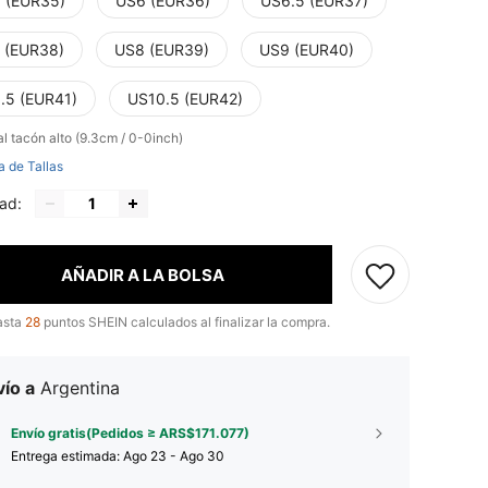
 (EUR35)
US6 (EUR36)
US6.5 (EUR37)
 (EUR38)
US8 (EUR39)
US9 (EUR40)
.5 (EUR41)
US10.5 (EUR42)
al
tacón alto (9.3cm / 0-0inch)
a de Tallas
ad:
AÑADIR A LA BOLSA
asta
28
puntos SHEIN calculados al finalizar la compra.
ío a
Argentina
Envío gratis(Pedidos ≥ ARS$171.077)
Entrega estimada:
Ago 23 - Ago 30