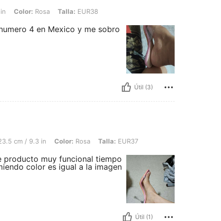
Rosa, Talla: EUR38
in
Color:
Rosa
Talla:
EUR38
l numero 4 en Mexico y me sobro
Útil (3)
.3 in, Color: Rosa, Talla: EUR37
3.5 cm / 9.3 in
Color:
Rosa
Talla:
EUR37
 producto muy funcional tiempo
miendo color es igual a la imagen
Útil (1)