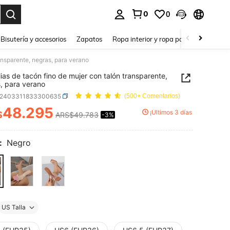
0
0
a. Press Enter to select.
Bisutería y accesorios
Zapatos
Ropa interior y ropa para dormir
Ho
ansparente, negras, para verano
ias de tacón fino de mujer con talón transparente,
, para verano
x2403311833300635
(500+ Comentarios)
48.295
¡Últimos 3 días
$
ARS$49.783
-3%
ICE AND AVAILABILITY
:
Negro
US Talla