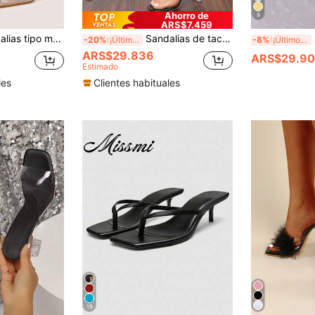
Ahorro de
9
ARS$7.459
n punta abierta para mujer, transpirables, sexys y vanguardistas, de verano, color rosa, sandalias de gelatina
Sandalias de tacón alto con punta abierta, sandalias de gelatina, elegantes, lujosas, sexys, minimalistas, para fiestas, eventos formales, negocios y casuales, moda primavera/verano 2025
Sa
-20%
¡Últimos 3 días
-8%
¡Últimos 3 días
ARS$29.836
ARS$29.9
Estimado
les
Clientes habituales
19