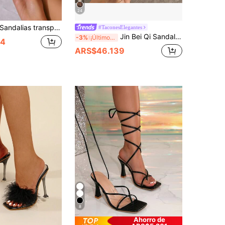
24
ndalias transparentes negras de moda para mujeres, sandalias de tacón transparentes, tacones altos abiertos de puntera cuadrada transparentes, cómodas zuecos de exterior para primavera y verano
#TaconesElegantes
Jin Bei Qi Sandalias de tacón alto transparentes elegantes para mujer, adecuadas para fiestas, ocasiones al aire libre, con estilo glamoroso de moda, de material PVC transparente y efecto espejo brillante con puntera puntiaguda y tacones de aguja, mules sexys, color negro, para atuendos de primavera y verano
-3%
¡Últimos 3 días
04
ARS$46.139
8
Ahorro de