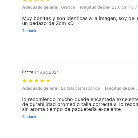
Adecuado general: Grande, longitud de pie: 22.0 cm / 8.7 in, Color: 
Adecuado general:
Grande
longitud de pie:
22.0 cm / 8.7 
Muy bonitas y son identicas a la imagen, soy de
un pedazo de 2cm xD
Traducir
8***a
14 Aug,2024
Adecuado general: La talla corresponde, longitud de pie: 23.5 cm / 9
Adecuado general:
La talla corresponde
longitud de pie:
2
lo recomiendo mucho quedé encantada excelente
de durabilidad promedio talla correcta si lo reco
sin aroma tiempo de paquetería excelente
Traducir