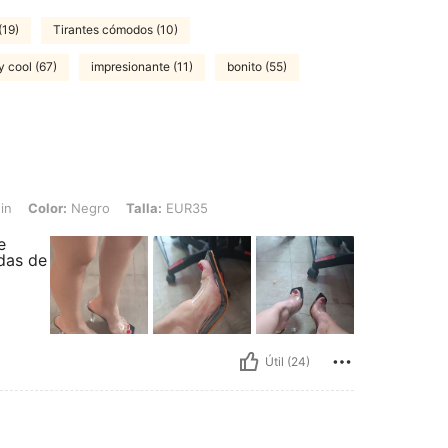
(19)
Tirantes cómodos (10)
 cool (67)
impresionante (11)
bonito (55)
Negro, Talla: EUR35
in
Color:
Negro
Talla:
EUR35
e
das de
Útil (24)