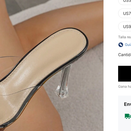
US5
US7
US9
Talla re
Guí
Cantid
Gana h
Env