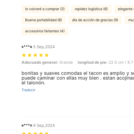
lo volveré a comprar (2)
rapidez logística (6)
elegante 
Buena portabilidad (8)
día de acción de gracias (9)
muy
accesorios faltantes (4)
s***a
5 Sep,2024
Adecuado general: Grande, longitud de pie: 22.0 cm / 8.7 in, Color: 
Adecuado general:
Grande
longitud de pie:
22.0 cm / 8.7 
bonitas y suaves comodas el tacon es amplio y s
puede caminar con ellas muy bien . estan acojina
el talonón.
Traducir
e***n
9 Sep,2024