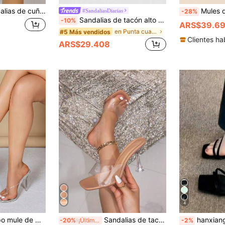
nsparentes para mujer, sandalias de vestir con tacón alto y punta abierta
Mules de mujer con puntera cuadrada y abierta, c
#SandaliasDiarias
-28%
Sandalias de tacón alto estilo francés para mujer, nuevas de verano, con tira entre los dedos, tacón fino, tacón kitten, correa trasera y diseño de chanclas tipo slide
-10%
ARS$39.6
en Punta cuadrada Sandalias De Mujer
#5 Más vendidos
Clientes ha
ARS$29.408
4
nga, punta cuadrada abierta, tacón de aguja transparente y diseño de sandalia deslizante
Sandalias de tacón de pirámide de cristal de moda de ancho para mujeres, sandalias mule de tira transparente sencillas y sexis para vestidos de fiesta, club y exterior, tallas grandes
hanxiangyuzu Sandalias de punta cuadrada con correa 2026, e
-20%
¡Últimos 3 días
-2%