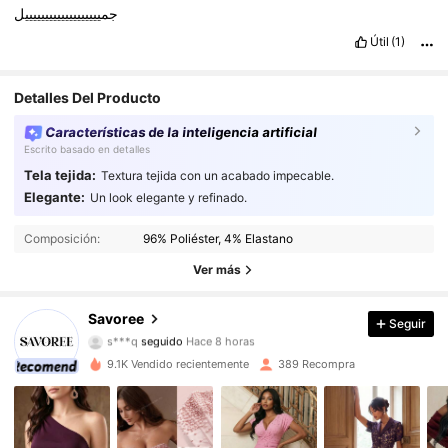
جميييييييييييييييييييل
Útil
(1)
Detalles Del Producto
Características de la inteligencia artificial
Escrito basado en detalles
Tela tejida:
Textura tejida con un acabado impecable.
Elegante:
Un look elegante y refinado.
5.2K Seguidores
4,69
Composición:
96% Poliéster, 4% Elastano
5.2K Seguidores
4,69
Ver más
5.2K Seguidores
4,69
Savoree
Seguir
s***q
seguido
Hace 8 horas
5.2K Seguidores
4,69
9.1K Vendido recientemente
389 Recompra
5.2K Seguidores
4,69
5.2K Seguidores
4,69