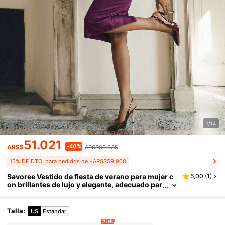
1/14
51.021
-40%
ARS$
ARS$85.035
15% DE DTO. para pedidos de +ARS$59.908
Savoree Vestido de fiesta de verano para mujer c
5,00
(
1
)
on brillantes de lujo y elegante, adecuado par
a el Día de San Valentín, invitados de boda, va
caciones
Talla
:
US
Estándar
9 left