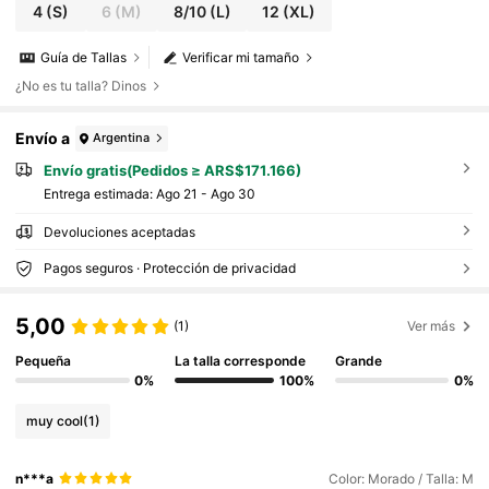
4
(S)
6
(M)
8/10
(L)
12
(XL)
Guía de Tallas
Verificar mi tamaño
¿No es tu talla? Dinos
Envío a
Argentina
Envío gratis(Pedidos ≥ ARS$171.166)
Entrega estimada:
Ago 21 - Ago 30
Devoluciones aceptadas
Pagos seguros · Protección de privacidad
5,00
(1)
Ver más
Pequeña
La talla corresponde
Grande
0%
100%
0%
muy cool
(1)
n***a
Color: Morado / Talla: M