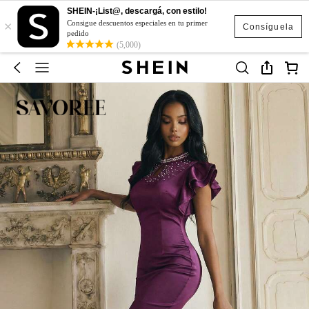
SHEIN-¡List@, descargá, con estilo!
×
Consigue descuentos especiales en tu primer
Consíguela
pedido
(5,000)