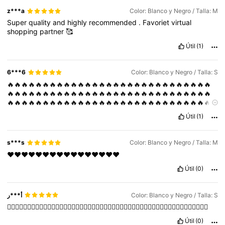
z***a
Color: Blanco y Negro / Talla: M
Super
quality
and
highly
recommended
.
Favoriet
virtual
shopping
partner
🥰
Útil
(1)
6***6
Color: Blanco y Negro / Talla: S
🔥🔥🔥🔥🔥🔥🔥🔥🔥🔥🔥🔥🔥🔥🔥🔥🔥🔥🔥🔥🔥🔥🔥🔥🔥🔥🔥🔥🔥
🔥🔥🔥🔥🔥🔥🔥🔥🔥🔥🔥🔥🔥🔥🔥🔥🔥🔥🔥🔥🔥🔥🔥🔥🔥🔥🔥🔥🔥
🔥🔥🔥🔥🔥🔥🔥🔥🔥🔥🔥🔥🔥🔥🔥🔥🔥🔥🔥🔥🔥🔥🔥🔥🔥🔥🔥🔥🔥
🔥🔥🔥🔥🔥🔥🔥🔥🔥🔥🔥🔥🔥🔥🔥🔥🔥🔥🔥🔥🔥
Útil
(1)
s***s
Color: Blanco y Negro / Talla: M
♥️♥️♥️♥️♥️♥️♥️♥️♥️♥️♥️♥️♥️♥️♥️♥️
Útil
(0)
أ***ر
Color: Blanco y Negro / Talla: S
👍🏼👍🏼👍🏼👍🏼👍🏼👍🏼👍🏼👍🏼👍🏼👍🏼👍🏼👍🏼👍🏼👍🏼👍🏼👍🏼👍🏼👍🏼👍🏼👍🏼👍🏼👍🏼👍🏼👍🏼👍🏼
Útil
(0)