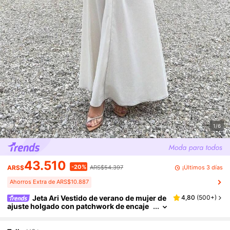
1/6
43.510
-20%
¡Últimos 3 días
ARS$
ARS$54.397
Ahorros Extra de ARS$10.887
Jeta Ari Vestido de verano de mujer de
4,80
(
500+
)
ajuste holgado con patchwork de encaje
en blanco y negro, vestido midi con tirant
es, de lino, vestidos casuales de mujer, vestid