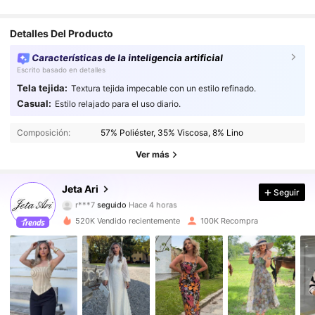
Detalles Del Producto
Características de la inteligencia artificial
Escrito basado en detalles
Tela tejida:
Textura tejida impecable con un estilo refinado.
Casual:
Estilo relajado para el uso diario.
110K Seguidores
4,84
Composición:
57% Poliéster, 35% Viscosa, 8% Lino
110K Seguidores
4,84
Ver más
110K Seguidores
4,84
Jeta Ari
Seguir
r***7
seguido
Hace 4 horas
110K Seguidores
4,84
520K Vendido recientemente
100K Recompra
110K Seguidores
4,84
110K Seguidores
4,84
110K Seguidores
4,84