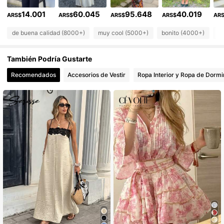
14.001
60.045
95.648
40.019
110K Seguidores
ARS$
ARS$
ARS$
ARS$
AR
4,84
de buena calidad (8000+)
muy cool (5000+)
bonito (4000+)
co
110K Seguidores
4,84
También Podría Gustarte
110K Seguidores
4,84
Recomendados
Accesorios de Vestir
Ropa Interior y Ropa de Dormi
110K Seguidores
4,84