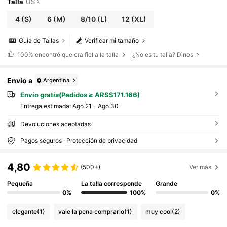
o de fiesta
Talla
US
4
(S)
6
(M)
8/10
(L)
12
(XL)
Guía de Tallas
Verificar mi tamaño
100%
encontró que era fiel a la talla
¿No es tu talla? Dinos
Envío a
Argentina
Envío gratis(Pedidos ≥ ARS$171.166)
Entrega estimada:
Ago 21 - Ago 30
Devoluciones aceptadas
Pagos seguros · Protección de privacidad
4,80
(500+)
Ver más
Pequeña
La talla corresponde
Grande
0%
100%
0%
elegante
(1)
vale la pena comprarlo
(1)
muy cool
(2)