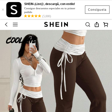
SHEIN-¡List@, descargá, con estilo!
×
Consigue descuentos especiales en tu primer
Consíguela
pedido
(5,000)