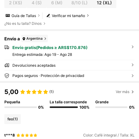
2
(XS)
4
(S)
6
(M)
8/10
(L)
12
(XL)
Guía de Tallas
Verificar mi tamaño
¿No es tu talla? Dinos
Envío a
Argentina
Envío gratis(Pedidos ≥ ARS$170.876)
Entrega estimada:
Ago 19 - Ago 28
Devoluciones aceptadas
Pagos seguros · Protección de privacidad
5,00
(1)
Ver más
Pequeña
La talla corresponde
Grande
0%
100%
0%
feo
(1)
t***8
Color: Café integral / Talla: XL