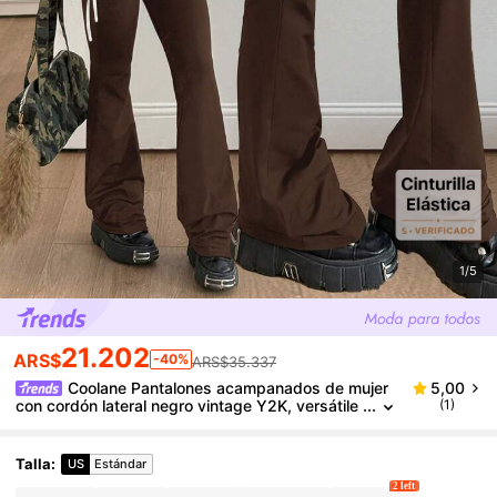
1/5
21.202
ARS$
-40%
ARS$35.337
Coolane Pantalones acampanados de mujer
5,00
con cordón lateral negro vintage Y2K, versátile
(1)
s para uso urbano
Talla
:
US
Estándar
2 left