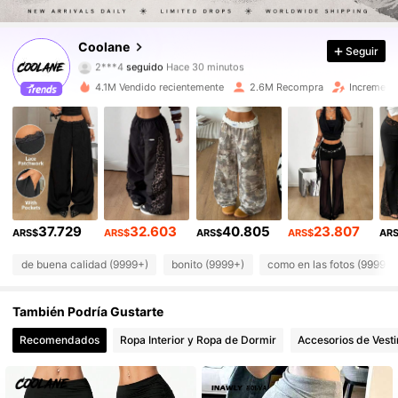
944K Seguidores
4,89
Coolane
Seguir
2***4
seguido
Hace 30 minutos
944K Seguidores
4,89
4.1M Vendido recientemente
2.6M Recompra
Increment
944K Seguidores
4,89
944K Seguidores
4,89
944K Seguidores
4,89
37.729
32.603
40.805
23.807
ARS$
ARS$
ARS$
ARS$
AR
944K Seguidores
4,89
de buena calidad (9999+)
bonito (9999+)
como en las fotos (9999+)
944K Seguidores
4,89
También Podría Gustarte
944K Seguidores
4,89
Recomendados
Ropa Interior y Ropa de Dormir
Accesorios de Vesti
944K Seguidores
4,89