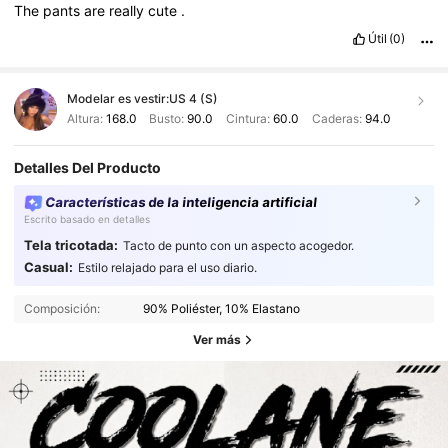
The
pants
are
really
cute
.
Útil
(0)
Modelar es vestir:
US 4 (S)
Altura:
168.0
Busto:
90.0
Cintura:
60.0
Caderas:
94.0
Detalles Del Producto
Características de la inteligencia artificial
Escrito basado en detalles
Tela tricotada:
Tacto de punto con un aspecto acogedor.
Casual:
Estilo relajado para el uso diario.
Composición:
90% Poliéster, 10% Elastano
Ver más