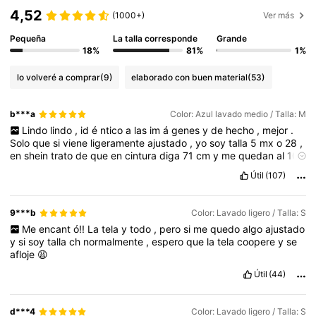
4,52
(1000+)
Ver más
Pequeña
La talla corresponde
Grande
18%
81%
1%
lo volveré a comprar
(9)
elaborado con buen material
(53)
b***a
Color: Azul lavado medio / Talla: M
Lindo
lindo
,
id
é
ntico
a
las
im
á
genes
y
de
hecho
,
mejor
.
Solo
que
si
viene
ligeramente
ajustado
,
yo
soy
talla
5
mx
o
28
,
en
shein
trato
de
que
en
cintura
diga
71
cm
y
me
quedan
al
100
,
se
sabe
que
Dazy
viene
m
á
s
chiquito
que
lo
promedio
en
Útil
(107)
shein
,
y
si
,
me
quedo
el
talla
M
,
pero
siento
que
si
quieres
estar
m
á
s
c
ó
moda
o
no
te
gusta
sentirte
apretada
,
una
L
ser
í
a
la
opci
ó
n
.
Igual
est
á
n
algo
cortos
de
las
piernas
y
eso
no
9***b
Color: Lavado ligero / Talla: S
me
gust
ó
tanto
,
ser
í
an
perfectos
si
estuvieran
m
á
s
largos
,
Me
encant
ó!!
La
tela
y
todo
,
pero
si
me
quedo
algo
ajustado
yo
mido
1
.
63
cm
y
me
quedaron
en
el
tobillo
como
dice
la
y
si
soy
talla
ch
normalmente
,
espero
que
la
tela
coopere
y
se
descripci
ó
n
.
Si
los
recomiendo
,
son
una
gran
compra
.
Solo
afloje
😩
toma
en
cuenta
que
son
cortos
y
la
talla
.
Fuera
de
eso
,
la
tela
es
de
muy
buena
calidad
.
Útil
(44)
d***4
Color: Lavado ligero / Talla: S