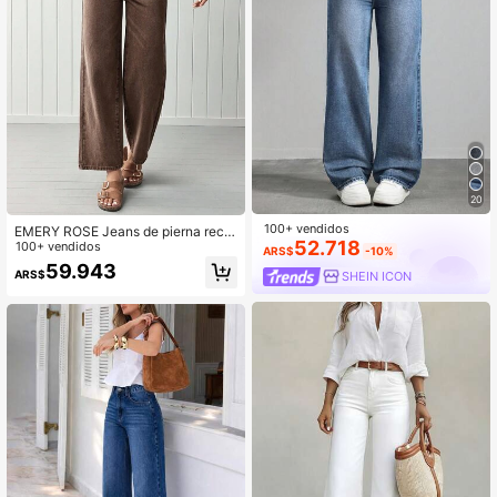
20
100+ vendidos
EMERY ROSE Jeans de pierna recta
52.718
de talle alto
100+ vendidos
ARS$
-10%
59.943
ARS$
SHEIN ICON