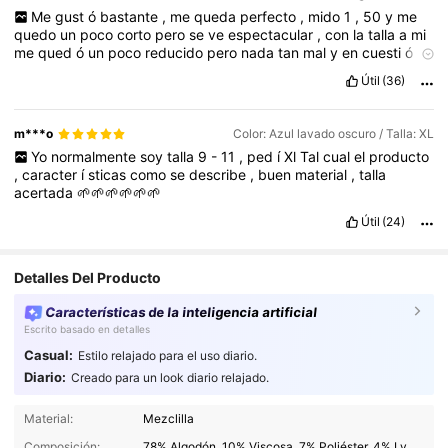
Me
gust
ó
bastante
,
me
queda
perfecto
,
mido
1
,
50
y
me
quedo
un
poco
corto
pero
se
ve
espectacular
,
con
la
talla
a
mi
me
qued
ó
un
poco
reducido
pero
nada
tan
mal
y
en
cuesti
ó
n
de
calidad
10
/
10
Útil
(36)
m***o
Color: Azul lavado oscuro / Talla: XL
Yo
normalmente
soy
talla
9
-
11
,
ped
í
Xl
Tal
cual
el
producto
,
caracter
í
sticas
como
se
describe
,
buen
material
,
talla
acertada
🌱🌱🌱🌱🌱🌱
Útil
(24)
Detalles Del Producto
Características de la inteligencia artificial
Escrito basado en detalles
Casual:
Estilo relajado para el uso diario.
Diario:
Creado para un look diario relajado.
2M Seguidores
4,91
Material:
Mezclilla
Composición:
78% Algodón, 10% Viscosa, 7% Poliéster, 4% Lyocell, 1% Modal