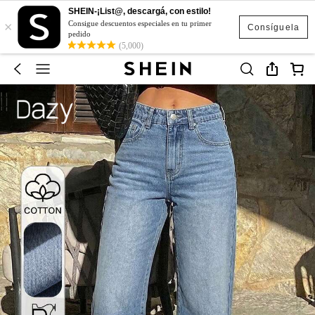
SHEIN-¡List@, descargá, con estilo!
×
Consigue descuentos especiales en tu primer
Consíguela
pedido
(5,000)