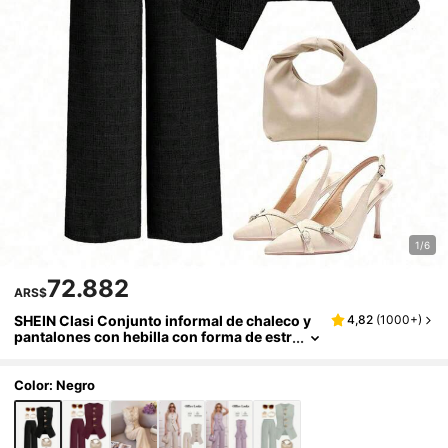
1/6
72.882
ARS$
SHEIN Clasi Conjunto informal de chaleco y
4,82
(
1000+
)
pantalones con hebilla con forma de estr
ella y concha para mujer
Color: Negro