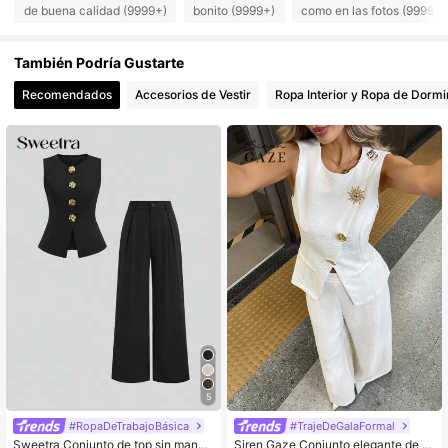
de buena calidad (9999+)
bonito (9999+)
como en las fotos (9999+)
823K Seguidores
4,91
También Podría Gustarte
823K Seguidores
4,91
Recomendados
Accesorios de Vestir
Ropa Interior y Ropa de Dormi
823K Seguidores
4,91
823K Seguidores
4,91
823K Seguidores
4,91
823K Seguidores
4,91
823K Seguidores
4,91
5
#RopaDeTrabajoBásica
#TrajeDeGalaFormal
Sweetra Conjunto de top sin manga
Siren Gaze Conjunto elegante de 2