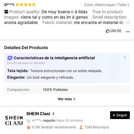
O***i
Color: Albaricoque / Talla: L
Product quality:
De
muy
buena
c
á
lidas
True to product
images:
viene
tal
y
como
en
las
im
á
genes
Smell description:
aroma
agradable
Fabric material:
me
encanta
el
material
de
la
tela
es
muy
buena
Fit:
yo
lo
ped
í
un
poquito
grande
porque
Útil
(5)
pens
é
que
venia
un
poco
ajustado
pero
me
quedo
un
poco
grandecito
,
es
mejor
que
se
lo
pidan
a
su
talla
Detalles Del Producto
Características de la inteligencia artificial
Escrito basado en detalles
Tela tejida:
Textura estructurada con un estilo relajado.
Elegante:
Un look elegante y refinado.
823K Seguidores
4,91
Composición:
100% Poliéster
823K Seguidores
4,91
Ver más
823K Seguidores
4,91
SHEIN Clasi
Seguir
m***s
seguido
Hace 30 minutos
823K Seguidores
4,91
4.7M Vendido recientemente
7.5M Recompra