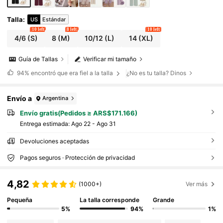
Talla
:
US
Estándar
10 left
8 left
10 left
4/6
(S)
8
(M)
10/12
(L)
14
(XL)
Guía de Tallas
Verificar mi tamaño
94%
encontró que era fiel a la talla
¿No es tu talla? Dinos
Envío a
Argentina
Envío gratis(Pedidos ≥ ARS$171.166)
Entrega estimada:
Ago 22 - Ago 31
Devoluciones aceptadas
Pagos seguros · Protección de privacidad
4,82
(1000+)
Ver más
Pequeña
La talla corresponde
Grande
5%
94%
1%