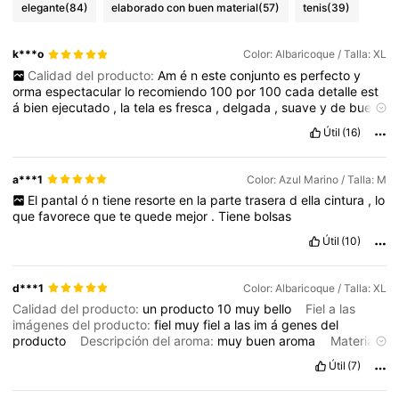
elegante
(84)
elaborado con buen material
(57)
tenis
(39)
k***o
Color: Albaricoque / Talla: XL
Calidad del producto:
Am
é
n
este
conjunto
es
perfecto
y
orma
espectacular
lo
recomiendo
100
por
100
cada
detalle
est
á
bien
ejecutado
,
la
tela
es
fresca
,
delgada
,
suave
y
de
buena
calidad
Útil
(16)
a***1
Color: Azul Marino / Talla: M
El
pantal
ó
n
tiene
resorte
en
la
parte
trasera
d
ella
cintura
,
lo
que
favorece
que
te
quede
mejor
.
Tiene
bolsas
Útil
(10)
d***1
Color: Albaricoque / Talla: XL
Calidad del producto:
un
producto
10
muy
bello
Fiel a las
imágenes del producto:
fiel
muy
fiel
a
las
im
á
genes
del
producto
Descripción del aroma:
muy
buen
aroma
Material
de la tela:
lino
Útil
(7)