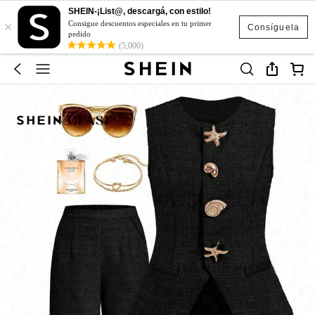
SHEIN-¡List@, descargá, con estilo!
×
Consigue descuentos especiales en tu primer
Consíguela
pedido
(5,000)