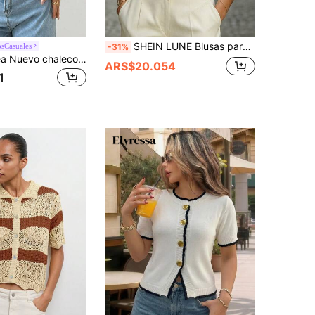
SHEIN LUNE Blusas para mujer primavera/verano, atuendo para vacaciones, atuendo para el festival de junio, blusa vintage casual elegante, ropa para ir a la oficina y salidas, atuendo para vacaciones, blusas para mujer con cuello redondo y cuello en V, blusa a rayas con contraste azul marino & blanco, cárdigan de punto para mujer con botones metálicos de manga corta
sCasuales
-31%
SHEIN Raffinéa Nuevo chaleco de punto ligero de diseño elegante francés de verano para mujeres
ARS$20.054
1