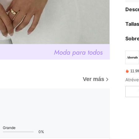
Descr
Talla
Sobre
11.9
Ver más
Atrévet
Grande
0%