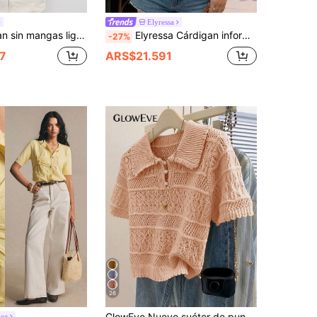
Elyressa
con encaje de estilo boho y tejido abierto para la playa MAIJA
Elyressa Cárdigan informal con recorte de bloques de color y mangas cortas, primavera/verano
-27%
7
ARS$21.591
26
GlowEve Nuevo suéter de punto elegante y versátil de moda europea y americana con mezcla de colores
or