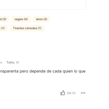
d (3)
regalo (4)
tenis (3)
 (1)
Tirantes cómodos (1)
M
ue
Talla:
M
ransparenta pero depende de cada quien lo que
Útil (1)