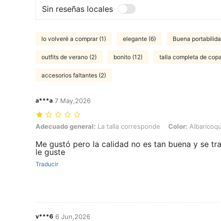
Sin reseñas locales
lo volveré a comprar (1)
elegante (6)
Buena portabilida
outfits de verano (2)
bonito (12)
talla completa de copa
accesorios faltantes (2)
a***a
7 May,2026
Adecuado general: La talla corresponde, Color: Albaricoque, Talla: 
Adecuado general:
La talla corresponde
Color:
Albaricoq
Me gustó pero la calidad no es tan buena y se t
le guste
Traducir
v***6
6 Jun,2026