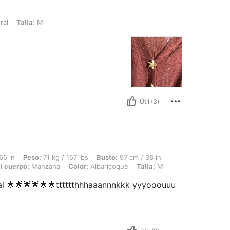
 M
ral
Talla:
M
Útil (3)
 71 kg / 157 lbs, Busto: 97 cm / 38 in, Cintura: 88 cm / 35 in, Caderas: 112 cm / 
65 in
Peso:
71 kg / 157 lbs
Busto:
97 cm / 38 in
l cuerpo:
Manzana
Color:
Albaricoque
Talla:
M
ual 🌟🌟🌟🌟🌟🌟tttttthhhaaannnkkk yyyooouuu