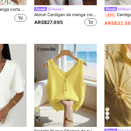
e punto de seda de hielo, para fiestas y vacaciones. Amarillo de verano
Aloruh
Maija
Aloruh Cardigan de manga corta asimétrico a rayas de color bloque marrón y azul para mujer, estilo casual para brunch de otoño
Cardigan sin mangas ligero 
-27%
ARS$27.695
ARS$32.58
15
5
Franclia Nueva Chaleco de punto casual francés de verano, de punto sencillo con textura hueca, de atmósfera suave, diseño de capa para ir al trabajo/commute, cuello en V, Cárdigan de punto sin mangas de color blanco brumoso
#LinoAm