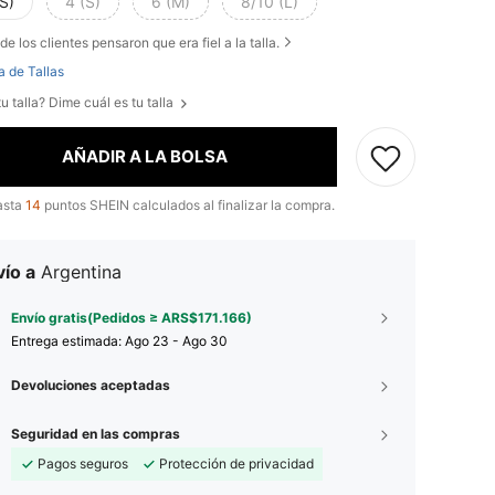
S)
4 (S)
6 (M)
8/10 (L)
de los clientes pensaron que era fiel a la talla.
a de Tallas
u talla? Dime cuál es tu talla
AÑADIR A LA BOLSA
asta
14
puntos SHEIN calculados al finalizar la compra.
ío a
Argentina
Envío gratis(Pedidos ≥ ARS$171.166)
Entrega estimada:
Ago 23 - Ago 30
Devoluciones aceptadas
Seguridad en las compras
Pagos seguros
Protección de privacidad