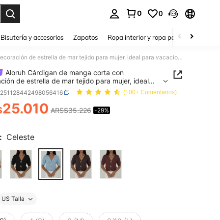
0
0
a. Press Enter to select.
Bisutería y accesorios
Zapatos
Ropa interior y ropa para dormir
Ho
Aloruh Cárdigan de manga corta con decoración de estrella de mar tejido para mujer, ideal para vacaciones de primavera/verano
Aloruh Cárdigan de manga corta con
ción de estrella de mar tejido para mujer, ideal
acaciones de primavera/verano
z251128442498056416
(100+ Comentarios)
25.010
$
ARS$35.226
-29%
ICE AND AVAILABILITY
:
Celeste
US Talla