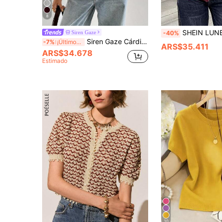
8
SHEIN LUNE Cárdigan de color liso con b
Siren Gaze
-40%
Siren Gaze Cárdigan fino casual de manga corta y un solo botón para mujer, color liso
-7%
¡Últimos 3 días
ARS$35.411
ARS$34.678
Estimado
10