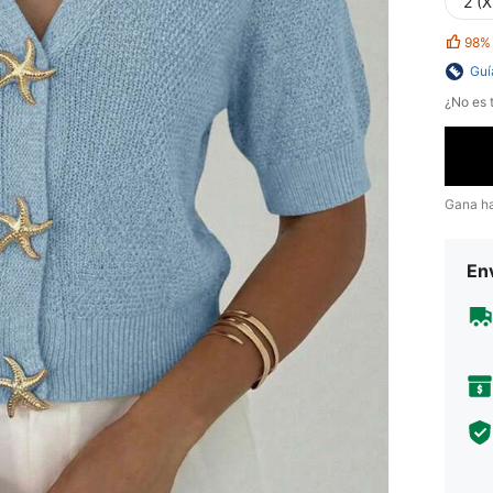
2 (X
98%
Guí
¿No es t
Gana h
Env