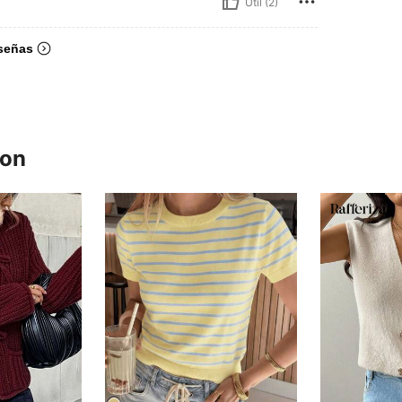
Útil (2)
señas
ron