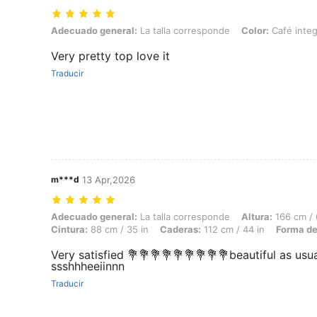
Adecuado general: La talla corresponde, Color: Café integral, Talla:
Adecuado general:
La talla corresponde
Color:
Café integ
Very pretty top love it
Traducir
m***d
13 Apr,2026
Adecuado general: La talla corresponde, Altura: 166 cm / 65 in, Peso:
Adecuado general:
La talla corresponde
Altura:
166 cm / 
Cintura:
88 cm / 35 in
Caderas:
112 cm / 44 in
Forma de
Very satisfied 💐💐💐💐💐💐💐💐💐beautiful as us
ssshhheeiinnn
Traducir