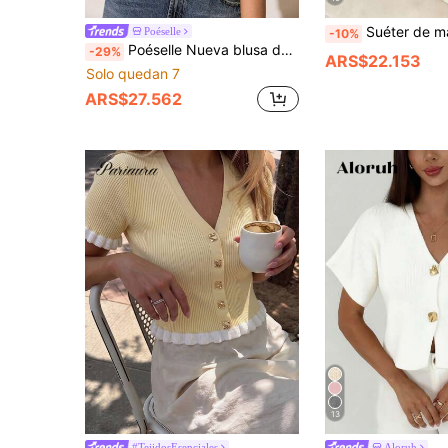
Suéter de manga corta de punto, top minimalista elegante y estilizante. Tela d
Poéselle
-10%
Poéselle Nueva blusa de punto de manga corta con estampado de rayas, patchwork y calado, en estilo retro francés para primavera/verano para mujeres
-29%
ARS$22.153
Solo quedan 7
ARS$27.562
13
#TejidosEsenciales
Aloruh