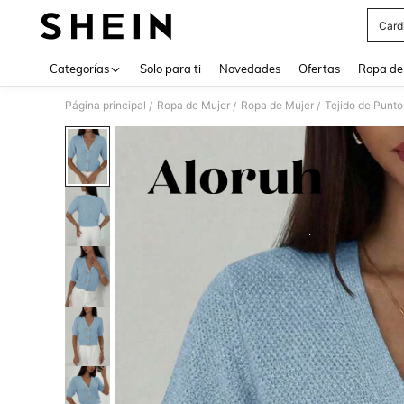
Card
Use up 
Categorías
Solo para ti
Novedades
Ofertas
Ropa de
Página principal
Ropa de Mujer
Ropa de Mujer
Tejido de Punto
/
/
/