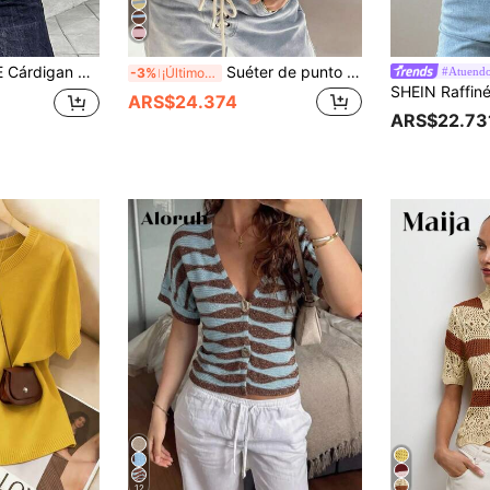
otones para mujer, primavera/verano
Suéter de punto a rayas simple y versátil de estilo casual para mujer, adecuado para uso diario y de oficina, ropa de verano linda de color amarillo
#Atuendo
-3%
¡Últimos 3 días
ARS$24.374
ARS$22.73
12