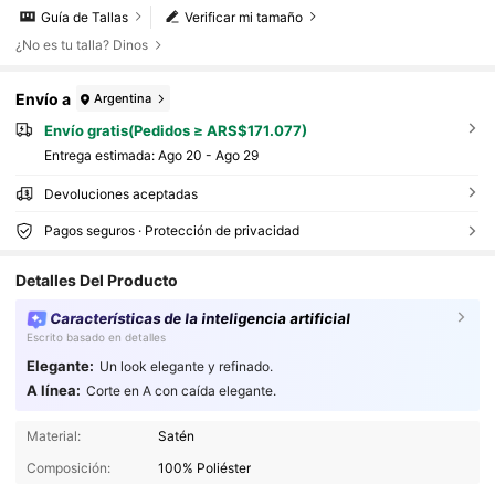
Guía de Tallas
Verificar mi tamaño
¿No es tu talla? Dinos
Envío a
Argentina
Envío gratis(Pedidos ≥ ARS$171.077)
Entrega estimada:
Ago 20 - Ago 29
Devoluciones aceptadas
Pagos seguros · Protección de privacidad
Detalles Del Producto
Características de la inteligencia artificial
Escrito basado en detalles
Elegante:
Un look elegante y refinado.
A línea:
Corte en A con caída elegante.
1.6M Seguidores
4,78
Material:
Satén
1.6M Seguidores
4,78
Composición:
100% Poliéster