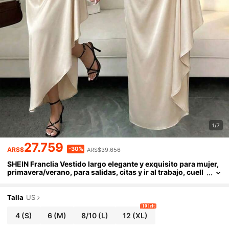
1/7
27.759
-30%
ARS$
ARS$39.656
SHEIN Franclia Vestido largo elegante y exquisito para mujer,
primavera/verano, para salidas, citas y ir al trabajo, cuell
o redondo, manga corta, cintura ceñida, abertura curva,
bajo asimétrico fruncido
Talla
US
10 left
4
(S)
6
(M)
8/10
(L)
12
(XL)