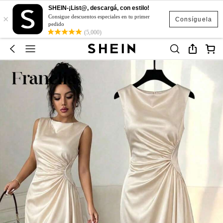
SHEIN-¡List@, descargá, con estilo!
×
Consigue descuentos especiales en tu primer
Consíguela
pedido
(5,000)