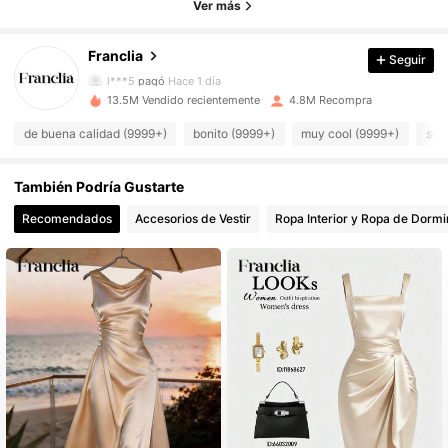
Ver más
1.6M Seguidores
4,78
Franclia
Seguir
1.6M Seguidores
4,78
l***5
pagó
Hace 1 día
13.5M Vendido recientemente
4.8M Recompra
1.6M Seguidores
4,78
de buena calidad (9999+)
bonito (9999+)
muy cool (9999+)
sua
1.6M Seguidores
4,78
También Podría Gustarte
1.6M Seguidores
4,78
Recomendados
Accesorios de Vestir
Ropa Interior y Ropa de Dormi
1.6M Seguidores
4,78
1.6M Seguidores
4,78
1.6M Seguidores
4,78
1.6M Seguidores
4,78