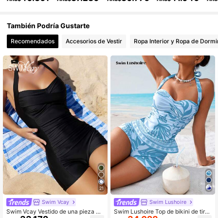
316K Seguidores
4,89
También Podría Gustarte
Recomendados
Accesorios de Vestir
Ropa Interior y Ropa de Dormi
316K Seguidores
4,89
21
Swim Vcay
Swim Lushoire
Swim Vcay Vestido de una pieza de
Swim Lushoire Top de bikini de tira