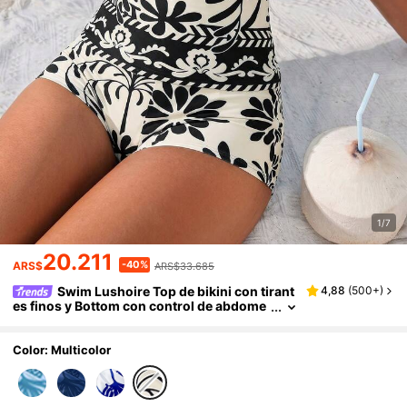
1/7
20.211
-40%
ARS$
ARS$33.685
Swim Lushoire Top de bikini con tirant
4,88
(
500+
)
es finos y Bottom con control de abdome
n, con estampado tropical de flores y gem
as, elegante y casual para vacaciones de prim
avera/verano, playa, fiesta
Color: Multicolor