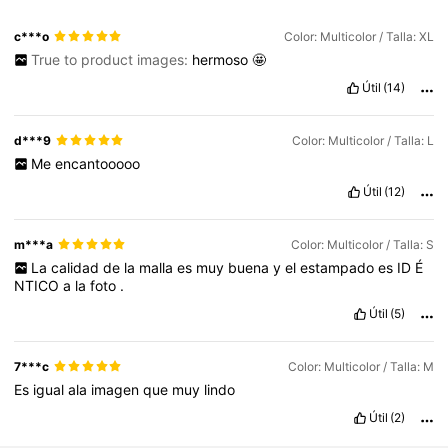
c***o
Color: Multicolor / Talla: XL
True to product images:
hermoso
🤩
Útil
(14)
d***9
Color: Multicolor / Talla: L
Me
encantooooo
Útil
(12)
m***a
Color: Multicolor / Talla: S
La
calidad
de
la
malla
es
muy
buena
y
el
estampado
es
ID
É
NTICO
a
la
foto
.
Útil
(5)
7***c
Color: Multicolor / Talla: M
Es
igual
ala
imagen
que
muy
lindo
Útil
(2)