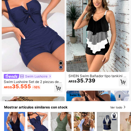
SHEIN Swim Bañador tipo tankini d
Swim Lushoire
35.739
e mujer con bloques de colores a ra
ARS$
Swim Lushoire Set de 2 piezas de t
yas para la playa de verano
35.555
op sin mangas con moño y shorts d
ARS$
-10%
eportivos, bikini de tirantes, traje de
baño de verano azul marino
Mostrar artículos similares con stock
Ver todo