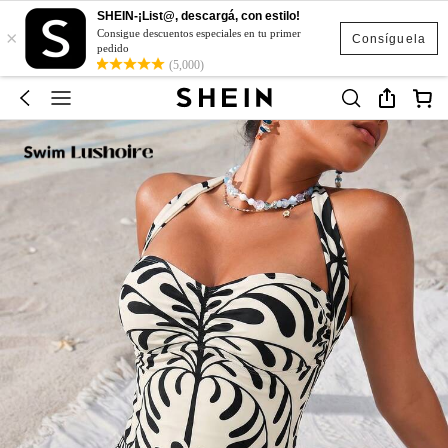
SHEIN-¡List@, descargá, con estilo!
×
Consigue descuentos especiales en tu primer
Consíguela
pedido
(5,000)