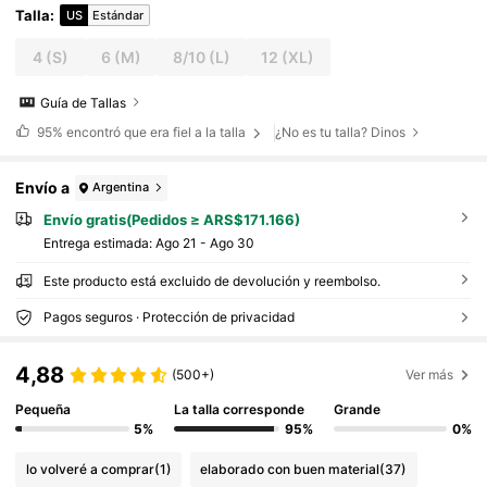
Talla
:
US
Estándar
4
(S)
6
(M)
8/10
(L)
12
(XL)
Guía de Tallas
95%
encontró que era fiel a la talla
¿No es tu talla? Dinos
Envío a
Argentina
Envío gratis(Pedidos ≥ ARS$171.166)
Entrega estimada:
Ago 21 - Ago 30
Este producto está excluido de devolución y reembolso.
Pagos seguros · Protección de privacidad
4,88
(500+)
Ver más
Pequeña
La talla corresponde
Grande
5%
95%
0%
lo volveré a comprar
(1)
elaborado con buen material
(37)