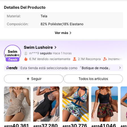
Detalles Del Producto
316K Seguidores
4,89
Material:
Tela
Composición:
82% Poliéster,18% Elastano
316K Seguidores
4,89
Ver más
316K Seguidores
4,89
Swim Lushoire
m***9
seguido
Hace 1 horas
316K Seguidores
4,89
6.1M Vendido recientemente
2.1M Recompra
Incremento 
Esta tienda está seleccionada como
「Botique de moda」
316K Seguidores
4,89
Seguir
Todos los artículos
316K Seguidores
4,89
316K Seguidores
4,89
316K Seguidores
4,89
40.361
37.280
30.776
41.046
316K Seguidores
4,89
ARS$
ARS$
ARS$
ARS$
ARS