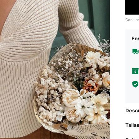
Gana h
Env
Descr
Talla