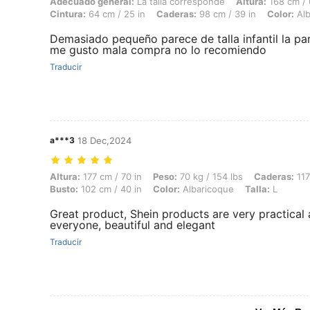
Adecuado general: La talla corresponde, Altura: 168 cm / 66 in, Peso: 
Adecuado general:
La talla corresponde
Altura:
168 cm / 
Cintura:
64 cm / 25 in
Caderas:
98 cm / 39 in
Color:
Alb
Demasiado pequeño parece de talla infantil la p
me gusto mala compra no lo recomiendo
Traducir
a***3
18 Dec,2024
Altura: 177 cm / 70 in, Peso: 70 kg / 154 lbs, Caderas: 117 cm / 46 in,
Altura:
177 cm / 70 in
Peso:
70 kg / 154 lbs
Caderas:
117
Busto:
102 cm / 40 in
Color:
Albaricoque
Talla:
L
Great product, Shein products are very practica
everyone, beautiful and elegant
Traducir