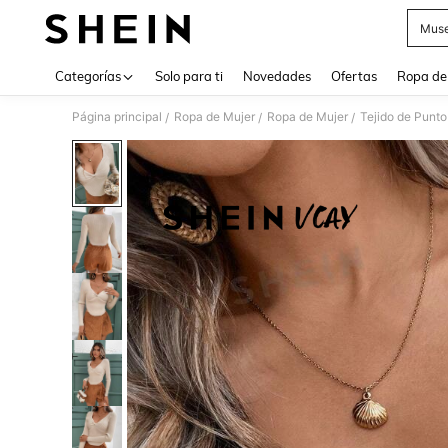
Muse
Use up 
Categorías
Solo para ti
Novedades
Ofertas
Ropa de
Página principal
Ropa de Mujer
Ropa de Mujer
Tejido de Punto
/
/
/