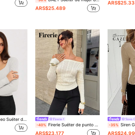
ARS$25.33
ARS$25.489
ajustado de unicolor casual para mujer, otoño/invierno
Firerie
Siren 
Firerie Suéter de punto ajustado de manga larga con hombros oblicuos, nuevo y elegante, con patrón floral texturizado, para uso casual y de oficina, otoño/invierno
Siren Gaze Suéter de manga la
-40%
-35%
ARS$23.177
ARS$24.9