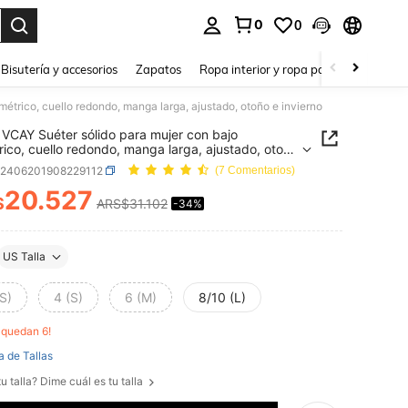
0
0
a. Press Enter to select.
Bisutería y accesorios
Zapatos
Ropa interior y ropa para dormir
Ho
étrico, cuello redondo, manga larga, ajustado, otoño e invierno
VCAY Suéter sólido para mujer con bajo
rico, cuello redondo, manga larga, ajustado, otoño
erno
z2406201908229112
(7 Comentarios)
20.527
$
ARS$31.102
-34%
ICE AND AVAILABILITY
US Talla
S)
4 (S)
6 (M)
8/10 (L)
o quedan 6!
a de Tallas
u talla? Dime cuál es tu talla