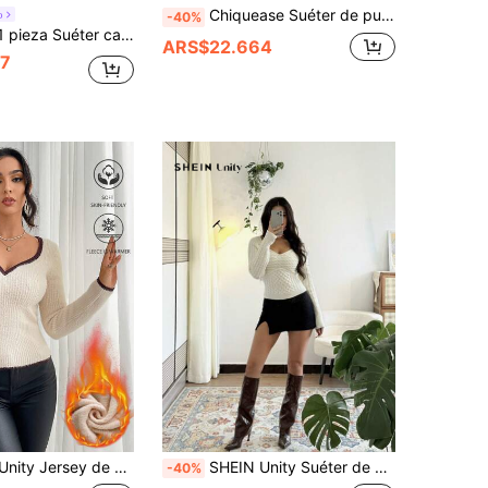
Chiquease Suéter de punto ajustado de cuello en forma de corazón de unicolor para mujer, para otoño e invierno
o
-40%
e manga larga, cuello en V, ajuste holgado, de un solo color, para otoño/invierno
ARS$22.664
7
cuello de corazón ajustado para mujer, jersey de punto de otoño/invierno
SHEIN Unity Suéter de mujer de ajuste ceñido con cuello en forma de corazón de unicolor, jersey de punto de otoño/invierno
-40%