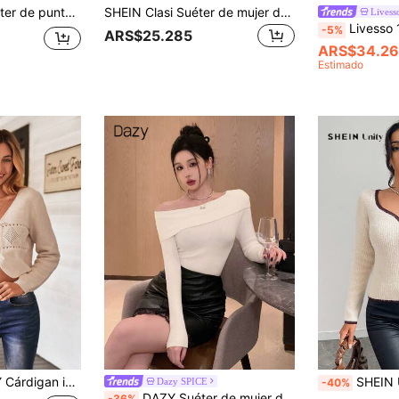
 colegio, en color albaricoque, beige y negro. Blusa de punto con cuello de muñeca linda para uso diario, con volante en el bajo, para otoño/invierno
SHEIN Clasi Suéter de mujer de unicolor con cuello en V cruzado, manga larga y ajustado, para otoño/invierno
Livess
Livesso 1 pieza Suéter casual de mujer d
-5%
ARS$25.285
ARS$34.26
Estimado
o atado para vacaciones de otoño e invierno para mujer
SHEIN Unity Jersey de punto con 
Dazy SPICE
-40%
DAZY Suéter de mujer de unicolor con hombros descubiertos y mangas largas acanalado, nuevo estilo de otoño con hombros descubiertos, ropa de mujer de otoño
-36%