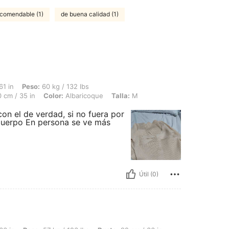
comendable (1)
de buena calidad (1)
 60 kg / 132 lbs, Caderas: 100 cm / 39 in, Cintura: 80 cm / 31 in, Busto: 90 cm / 3
61 in
Peso:
60 kg / 132 lbs
 cm / 35 in
Color:
Albaricoque
Talla:
M
on el de verdad, si no fuera por
cuerpo En persona se ve más
Útil (0)