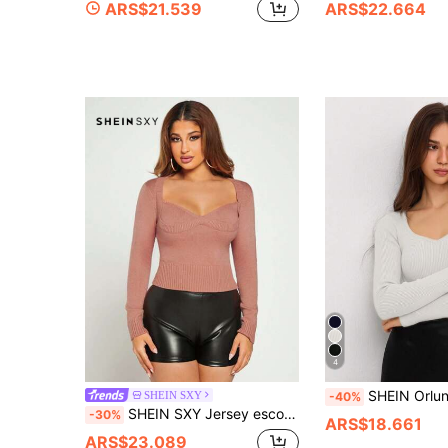
ARS$21.539
ARS$22.664
4
SHEIN Orluneo Suéter de punto acanalado de manga larga 
SHEIN SXY
-40%
SHEIN SXY Jersey escote corazón tejido de canalé
-30%
ARS$18.661
ARS$23.089