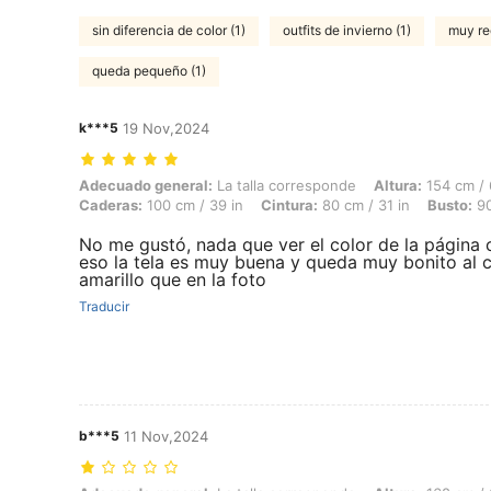
sin diferencia de color (1)
outfits de invierno (1)
muy re
queda pequeño (1)
k***5
19 Nov,2024
Adecuado general: La talla corresponde, Altura: 154 cm / 61 in, Peso:
Adecuado general:
La talla corresponde
Altura:
154 cm / 
Caderas:
100 cm / 39 in
Cintura:
80 cm / 31 in
Busto:
90
No me gustó, nada que ver el color de la página c
eso la tela es muy buena y queda muy bonito al 
amarillo que en la foto
Traducir
b***5
11 Nov,2024