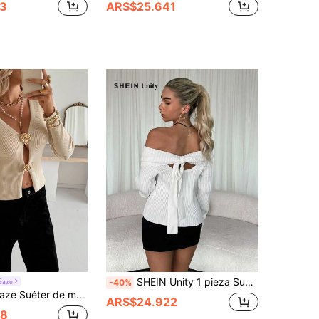
3
ARS$25.641
SHEIN Unity 1 pieza Suéter elegante de mujer con hombros descubiertos, lazo en la espalda y manga larga, suéter de punto de otoño/invierno
Gaze
-40%
rga con abertura lateral y decoración de flor de metal para mujer
ARS$24.922
98