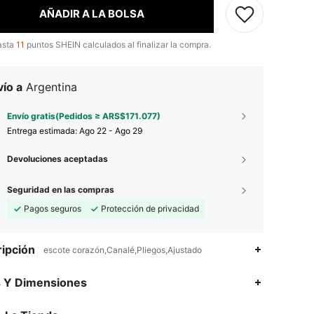
AÑADIR A LA BOLSA
asta
11
puntos SHEIN calculados al finalizar la compra.
ío a
Argentina
Envío gratis(Pedidos ≥ ARS$171.077)
Entrega estimada:
Ago 22 - Ago 29
Devoluciones aceptadas
Seguridad en las compras
Pagos seguros
Protección de privacidad
ipción
escote corazón,Canalé,Pliegos,Ajustado
s Y Dimensiones
4,92
2.4K
794K