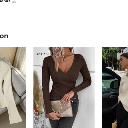
señas
ron
10