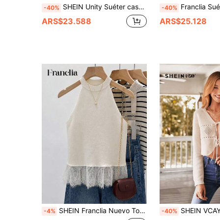
SHEIN Unity Suéter casual de unicolor con cuello de corazón, para primavera y otoño, jersey de punto para otoño e invierno
Franclia Suéter de punto elegante francés de cuello cuadrado, ajustado y elástico de manga larga, con ribete de contraste, adecuado para la temporada de vuelta al
-40%
-40%
ARS$23.588
ARS$25.128
SHEIN Franclia Nuevo Top de Punto Casual Versátil para Uso Diario, Estilo de Calle para Conciertos, Top de Punto con Cuello Halter, Top de Punto sin Mangas, Top Pullover Beige, Top de Punto con Patchwork de Encaje, Top de Punto de unicolor
SHEIN VCAY Cárdigan informal hecho punto con bajo asimétric
-4%
-40%