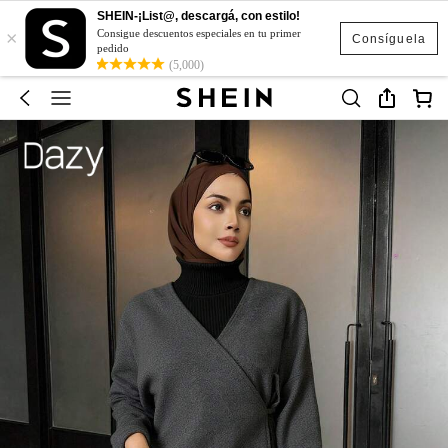
SHEIN-¡List@, descargá, con estilo!
×
Consigue descuentos especiales en tu primer
Consíguela
pedido
(5,000)