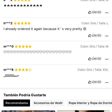
🔥🔥🔥🔥🔥🔥🔥🔥🔥🔥🔥🔥
Útil
(0)
h***2
Color: Gris / Talla: L
I
already
ordered
it
again
because
it
’
s
very
pretty
😍
Útil
(0)
m***0
Color: Gris / Talla: M
🤍🤍🤍🤍🤍🤍🤍🤍🤍🤍🤍🤍🤍🤍🤍🤍🤍🤍🤍🤍🤍
Útil
(0)
m***8
Color: Gris / Talla: XXL
جميللللللللل
Útil
(0)
También Podría Gustarte
Recomendados
Accesorios de Vestir
Ropa Interior y Ropa de Dormi