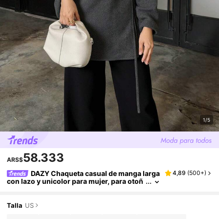
1/5
58.333
ARS$
DAZY Chaqueta casual de manga larga
4,89
(
500+
)
con lazo y unicolor para mujer, para otoñ
o/invierno
Talla
US