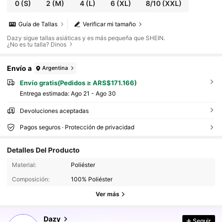
0
(S)
2
(M)
4
(L)
6
(XL)
8/10
(XXL)
Guía de Tallas
Verificar mi tamaño
Dazy sigue tallas asiáticas y es más pequeña que SHEIN.
¿No es tu talla? Dinos
Envío a
Argentina
Envío gratis(Pedidos ≥ ARS$171.166)
Entrega estimada:
Ago 21 - Ago 30
Devoluciones aceptadas
Pagos seguros · Protección de privacidad
Detalles Del Producto
6.6M Seguidores
4,91
Material:
Poliéster
Composición:
100% Poliéster
6.6M Seguidores
4,91
Ver más
6.6M Seguidores
4,91
Dazy
Seguir