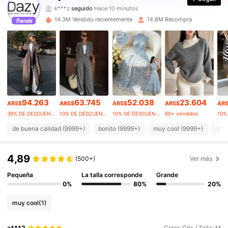
k***z
seguido
Hace 10 minutos
6.6M Seguidores
4,91
14.3M Vendido recientemente
14.8M Recompra
6.6M Seguidores
4,91
6.6M Seguidores
4,91
6.6M Seguidores
4,91
94.263
63.745
52.038
23.604
ARS$
ARS$
ARS$
ARS$
AR
6.6M Seguidores
4,91
39% DE DESCUENTO
10% DE DESCUENTO
10% DE DESCUENTO
60+ vendidos
6.6M Seguidores
4,91
de buena calidad (9999+)
bonito (9999+)
muy cool (9999+)
com
6.6M Seguidores
4,91
4,89
(500+)
Ver más
6.6M Seguidores
Pequeña
La talla corresponde
Grande
4,91
0%
80%
20%
muy cool
(1)
a***2
Color: Gris / Talla: M