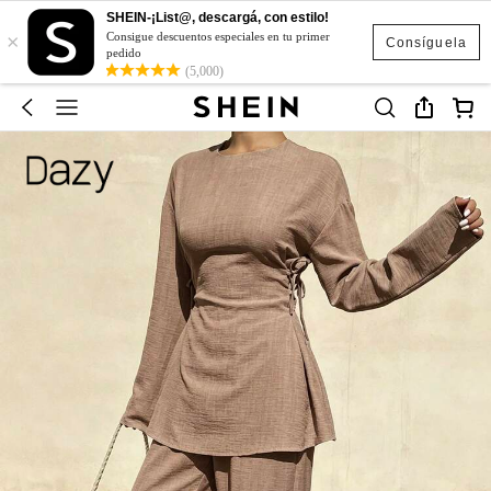
SHEIN-¡List@, descargá, con estilo!
×
Consigue descuentos especiales en tu primer
Consíguela
pedido
(5,000)