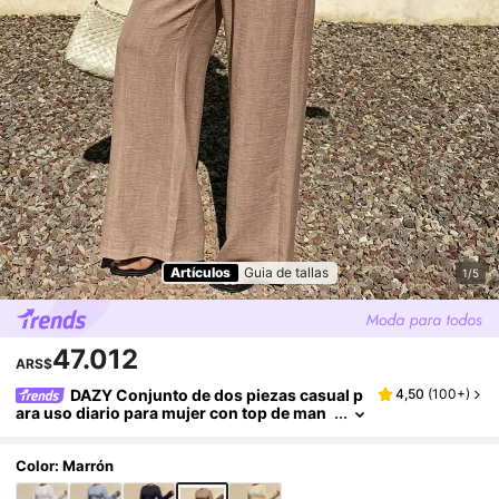
Artículos
Guia de tallas
1/5
47.012
ARS$
DAZY Conjunto de dos piezas casual p
4,50
(
100+
)
ara uso diario para mujer con top de man
ga larga con diseño de cordones y pantal
ones de pierna ancha en unicolor
Color: Marrón