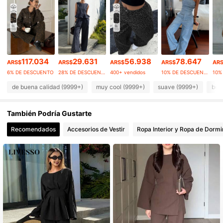
2M Seguidores
4,91
2M Seguidores
4,91
117.034
29.631
56.938
78.647
ARS$
ARS$
ARS$
ARS$
AR
2M Seguidores
4,91
6% DE DESCUENTO
28% DE DESCUENTO
400+ vendidos
10% DE DESCUENTO
de buena calidad (9999+)
muy cool (9999+)
suave (9999+)
bon
2M Seguidores
4,91
2M Seguidores
4,91
También Podría Gustarte
Recomendados
Accesorios de Vestir
Ropa Interior y Ropa de Dormi
2M Seguidores
4,91