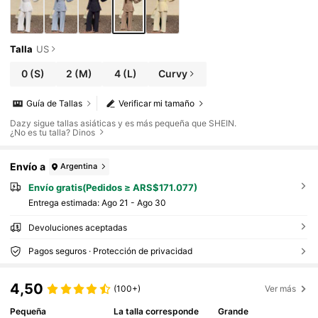
Talla
US
0
(S)
2
(M)
4
(L)
Curvy
Guía de Tallas
Verificar mi tamaño
Dazy sigue tallas asiáticas y es más pequeña que SHEIN.
¿No es tu talla? Dinos
Envío a
Argentina
Envío gratis(Pedidos ≥ ARS$171.077)
Entrega estimada:
Ago 21 - Ago 30
Devoluciones aceptadas
Pagos seguros · Protección de privacidad
4,50
(100+)
Ver más
Pequeña
La talla corresponde
Grande