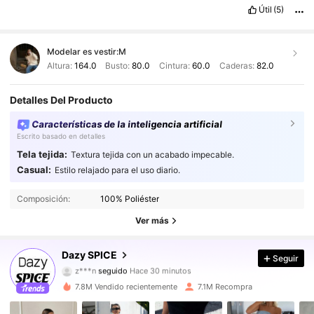
Útil
(5)
Modelar es vestir:
M
Altura:
164.0
Busto:
80.0
Cintura:
60.0
Caderas:
82.0
Detalles Del Producto
Características de la inteligencia artificial
Escrito basado en detalles
Tela tejida:
Textura tejida con un acabado impecable.
Casual:
Estilo relajado para el uso diario.
2M Seguidores
4,91
Composición:
100% Poliéster
2M Seguidores
4,91
Ver más
2M Seguidores
4,91
Dazy SPICE
Seguir
z***n
seguido
Hace 30 minutos
2M Seguidores
4,91
7.8M Vendido recientemente
7.1M Recompra
2M Seguidores
4,91