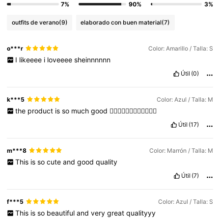
7%
90%
3%
outfits de verano
(9)
elaborado con buen material
(7)
o***r
Color: Amarillo / Talla: S
I
likeeee
i
loveeee
sheinnnnnn
Útil
(0)
k***5
Color: Azul / Talla: M
the
product
is
so
much
good
👍🏻👍🏻👍🏻👍🏻👍🏻👍🏻
Útil
(17)
m***8
Color: Marrón / Talla: M
This
is
so
cute
and
good
quality
Útil
(7)
f***5
Color: Azul / Talla: S
This
is
so
beautiful
and
very
great
qualityyy