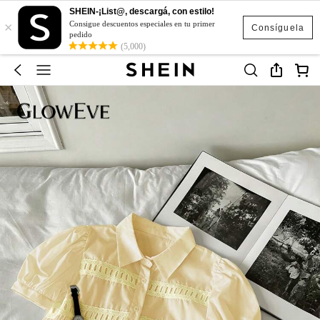
SHEIN-¡List@, descargá, con estilo!
×
Consigue descuentos especiales en tu primer
Consíguela
pedido
(5,000)