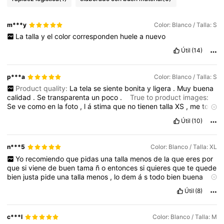
m***y
Color: Blanco / Talla: S
La
talla
y
el
color
corresponden
huele
a
nuevo
Útil
(14)
p***a
Color: Blanco / Talla: S
Product quality:
La
tela
se
siente
bonita
y
ligera
.
Muy
buena
calidad
.
Se
transparenta
un
poco
.
True to product images:
Se
ve
como
en
la
foto
,
l
á
stima
que
no
tienen
talla
XS
,
me
toc
ó
comprar
la
S
pero
como
es
suelta
no
se
me
ve
mal
.
Útil
(10)
n***5
Color: Blanco / Talla: XL
Yo
recomiendo
que
pidas
una
talla
menos
de
la
que
eres
por
que
si
viene
de
buen
tama
ñ
o
entonces
si
quieres
que
te
quede
bien
justa
pide
una
talla
menos
,
lo
dem
á
s
todo
bien
buena
tela
el
color
bien
todo
bien
bien
me
encanto
Útil
(8)
c***l
Color: Blanco / Talla: M