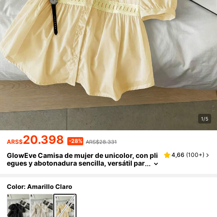
1/5
20.398
-28%
ARS$
ARS$28.331
GlowEve Camisa de mujer de unicolor, con pli
4,66
(
100+
)
egues y abotonadura sencilla, versátil par
a uso diario
Color: Amarillo Claro