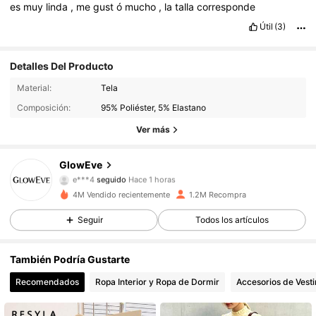
es
muy
linda
,
me
gust
ó
mucho
,
la
talla
corresponde
Útil
(3)
Detalles Del Producto
820K Seguidores
4,78
Material:
Tela
Composición:
95% Poliéster, 5% Elastano
820K Seguidores
4,78
Ver más
820K Seguidores
4,78
GlowEve
e***4
seguido
Hace 1 horas
820K Seguidores
4,78
4M Vendido recientemente
1.2M Recompra
Seguir
Todos los artículos
820K Seguidores
4,78
820K Seguidores
4,78
También Podría Gustarte
Recomendados
Ropa Interior y Ropa de Dormir
Accesorios de Vesti
820K Seguidores
4,78