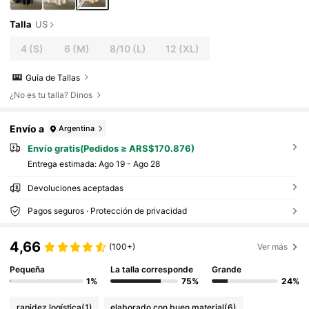
Talla
US
4
(S)
6
(M)
8/10
(L)
12
(XL)
Guía de Tallas
¿No es tu talla? Dinos
Envío a
Argentina
Envío gratis(Pedidos ≥ ARS$170.876)
Entrega estimada:
Ago 19 - Ago 28
Devoluciones aceptadas
Pagos seguros · Protección de privacidad
4,66
(100+)
Ver más
Pequeña
La talla corresponde
Grande
1%
75%
24%
rapidez logística
(1)
elaborado con buen material
(6)