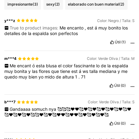
impresionante
(3)
sexy
(2)
elaborado con buen material
(2)
y***z
Color: Negro / Talla: S
True to product images:
Me
encanto
,
est
á
muy
bonito
los
detalles
de
la
espalda
son
perfectos
Útil
(1)
m***4
Color: Verde Oliva / Talla: M
Me
encant
ó
esta
blusa
el
color
fascinante
lo
de
la
espalda
muy
bonita
y
las
flores
que
tiene
est
á
ws
talla
mediana
y
me
quedo
muy
bien
yo
mido
de
altura
1
.
71
Útil
(0)
b***7
Color: Verde Oliva / Talla: S
Gandaaaa
somuch
nya
🥰🥰🥰❤️❤️🥰❤️🥰❤️🥰❤️🥰❤️🥰❤️🥰❤️
🥰❤️🥰❤️🥰❤️🥰🥰❤️🥰❤️🥰❤️❤️🥰❤️❤️🥰❤️🥰❤️🥰❤️🥰
Útil
(0)