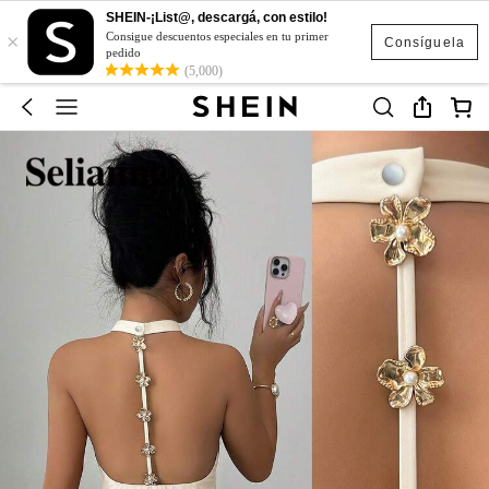
SHEIN-¡List@, descargá, con estilo!
×
Consigue descuentos especiales en tu primer
Consíguela
pedido
(5,000)