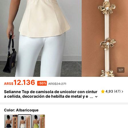
1/7
12.136
-50%
ARS$
ARS$24.271
Selianne Top de camisola de unicolor con cintur
4,93
(
47
)
a ceñida, decoración de hebilla de metal y e
spalda descubierta, adecuado para primave
ra y verano
Color: Albaricoque