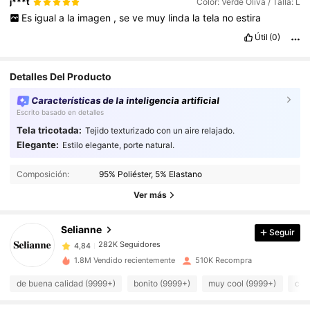
j***t
Color: Verde Oliva / Talla: L
Es
igual
a
la
imagen
,
se
ve
muy
linda
la
tela
no
estira
Útil
(0)
Detalles Del Producto
Características de la inteligencia artificial
Escrito basado en detalles
Tela tricotada:
Tejido texturizado con un aire relajado.
Elegante:
Estilo elegante, porte natural.
282K Seguidores
4,84
Composición:
95% Poliéster, 5% Elastano
282K Seguidores
4,84
Ver más
282K Seguidores
4,84
282K Seguidores
4,84
Selianne
Seguir
282K Seguidores
4,84
1.8M Vendido recientemente
510K Recompra
282K Seguidores
4,84
de buena calidad (9999+)
bonito (9999+)
muy cool (9999+)
com
282K Seguidores
4,84
282K Seguidores
4,84