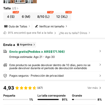
Talla
US
5 left
7 left
3 left
4
(S)
6
(M)
8/10
(L)
12
(XL)
Guía de Tallas
Verificar mi tamaño
91%
encontró que era fiel a la talla
¿No es tu talla? Dinos
Envío a
Argentina
Envío gratis(Pedidos ≥ ARS$171.166)
Entrega estimada:
Ago 21 - Ago 30
Este producto se puede devolver dentro de 10 días, pero no se
puede devolver durante el período de devolución extendido
Pagos seguros · Protección de privacidad
4,93
(47)
Ver más
Pequeña
La talla corresponde
Grande
1%
91%
8%