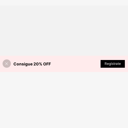
io, color banana pudding
Consigue 20% OFF
AÑADIR A LA BOLSA
Regístrate