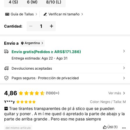
de dos piezas marrón, conjunto de entrenam
4
(S)
6
(M)
8/10
(L)
iento sin tirantes marrón, conjunto atlético
marrón, conjunto de mallas marrón para muj
Guía de Tallas
Verificar mi tamaño
er, conjunto de activewear sin tirantes marró
n, conjunto de mallas de dos piezas marrón
Cantidad:
Envío a
Argentina
Envío gratis(Pedidos ≥ ARS$171.286)
Entrega estimada:
Ago 22 - Ago 31
Devoluciones aceptadas
Pagos seguros · Protección de privacidad
4,86
(1000+)
Ver más
Y***y
Color: Negro / Talla: M
Trae
tirantes
transparentes
de
pl
á
stico
que
se
pueden
quitar
y
poner
.
A
m
í
me
qued
ó
apretado
la
parte
de
abajo
y
la
parte
de
arriba
grande
.
Pero
eso
me
pasa
siempre
Útil
(1)
del mismo artículo