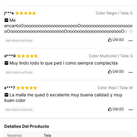
j***e
Color: Negro / Talla: S
Me
encantoOooooooooooooooooooooooOooooooooooooooooooooo
oOooooooooooooooooooooooOooooooooooooooooooooooOooo
oooooooooooooooooooOooooooooooooooooooooooOoooooooo
Útil
(0)
del mismo artículo
ooooooooooooooOooooooooooooooooooooooOooooooooooooo
oooooooooOooooooooooooooooooooooOoooooooooooooooooo
ooooOooooooooooooooooooooooOooooooooooooooooooooooO
d***0
Color: Multicolor / Talla: S
ooooooooooooooooooooooOooooooooooooooooooooooOooooo
Muy
lindo
todo
lo
que
ped
í
como
siempre
complacida
oooooooooooooooooOooooooooooooooooooooooOoooooooooo
ooooooooooooOooooooooooooooooooooooOooooooooooooooo
Útil
(0)
del mismo artículo
oooooooOooooooooooooooooooooooOoooooooooooooooooooo
ooOooooooooooooooooooooooOooooooooooooooooooooooOoo
ooooooooooooooooooooOooooooooooooooooooooooOooooooo
a***7
Color: Rojo / Talla: M
oooooooooooooooOooooooooooooooooooooooOoooooooooooo
La
malla
me
qued
ó
excelente
muy
buena
calidad
y
muy
ooooooooooOooooooooooooooooooooooOooooooooooooooooo
buen
color
oooooOooooooooooooooooooooooOoooooooooooooooooooooo
OooooooooooooooooooooooOooooooooooooooooooooooOoooo
Útil
(0)
del mismo artículo
ooooooooooooooooooOooooooooooooooooooooooOooooooooo
oooooooooooooOooooooooooooooooooooooOoooooooooooooo
ooooooooOooooooooooooooooooooooOooooooooooooooooooo
Detalles Del Producto
oooOooooooooooooooooooooooO
54K Seguidores
4,81
Material:
Tela