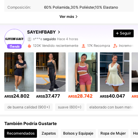
Composición:
60% Poliamida,30% Poliéster,10% Elastano
54K Seguidores
4,81
Ver más
54K Seguidores
4,81
SAYEHFBABY
Seguir
54K Seguidores
4,81
120K Vendido recientemente
17K Recompra
Incremento 
54K Seguidores
4,81
54K Seguidores
4,81
54K Seguidores
4,81
24.802
37.477
28.742
40.047
54K Seguidores
4,81
ARS$
ARS$
ARS$
ARS$
AR
de buena calidad (900+)
suave (600+)
elaborado con buen materia
54K Seguidores
4,81
También Podría Gustarte
54K Seguidores
4,81
Recomendados
Zapatos
Bolsos y Equipaje
Ropa de Mujer
Ho