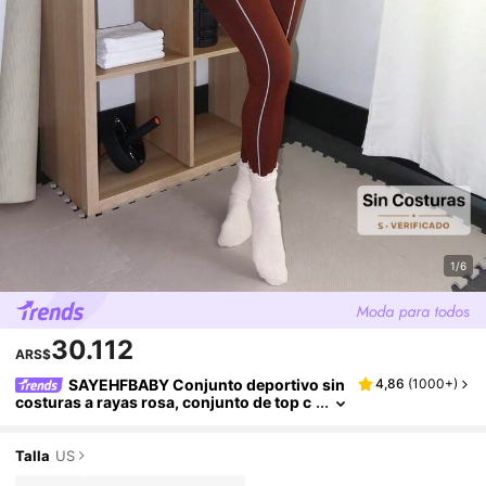
1/6
30.112
ARS$
SAYEHFBABY Conjunto deportivo sin
4,86
(
1000+
)
costuras a rayas rosa, conjunto de top c
orto y leggings marrón, conjunto de dos
piezas marrón, conjunto de yoga marrón, co
njunto de entrenamiento sin tirantes, conjun
Talla
US
to de entrenamiento sin costuras, conjunto