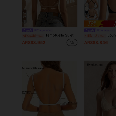
4
9
A
Temptuelle
Loungeista
Temptuelle Sujetador camisola sexy sin costuras y sin espalda para mujer, sujetador sexy de verano, sujetador de novia con 3 tirantes ajustables, lencería de novia
Loungeista Sujetador sin costuras, sin espalda y sin tirantes para mujer - Copa delgada l
-8%
¡Últimos 3 días
-15%
¡Últimos 2 días
ARS$8.952
ARS$8.846