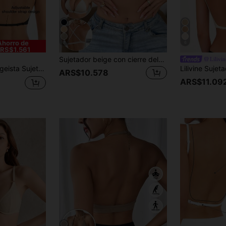
Ahorro de
7
6
RS$1.561
Sujetador beige con cierre delantero sin aros, relleno fijo, tirantes de hombro desmontables, múltiples estilos de uso: camisola, espalda cruzada y estilo de camiseta de tirantes
Lilivin
igera y transpirable, tirantes ajustables y convertibles, soporte ligero (Ideal para copa A/B) - Boda, vestido formal, ropa interior de camisola, ropa de verano, lencería nupcial para verano para verano
ARS$10.578
ARS$11.09