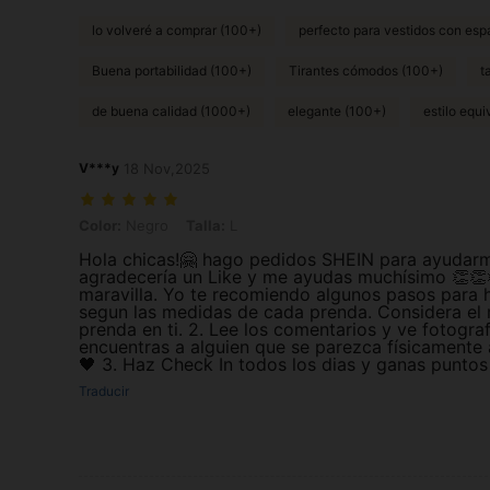
lo volveré a comprar (100+)
perfecto para vestidos con esp
Buena portabilidad (100+)
Tirantes cómodos (100+)
t
de buena calidad (1000+)
elegante (100+)
estilo equ
V***y
18 Nov,2025
Color: Negro, Talla: L
Color:
Negro
Talla:
L
Hola chicas!🤗 hago pedidos SHEIN para ayudarme
agradecería un Like y me ayudas muchísimo 👏👏
maravilla. Yo te recomiendo algunos pasos para 
segun las medidas de cada prenda. Considera el 
prenda en ti. 2. Lee los comentarios y ve fotografí
encuentras a alguien que se parezca físicamente 
🖤 3. Haz Check In todos los dias y ganas puntos
Traducir