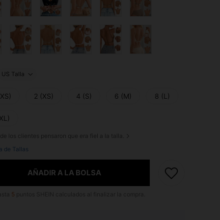
US Talla
XXS)
2 (XS)
4 (S)
6 (M)
8 (L)
XL)
de los clientes pensaron que era fiel a la talla.
a de Tallas
AÑADIR A LA BOLSA
asta
5
puntos SHEIN calculados al finalizar la compra.