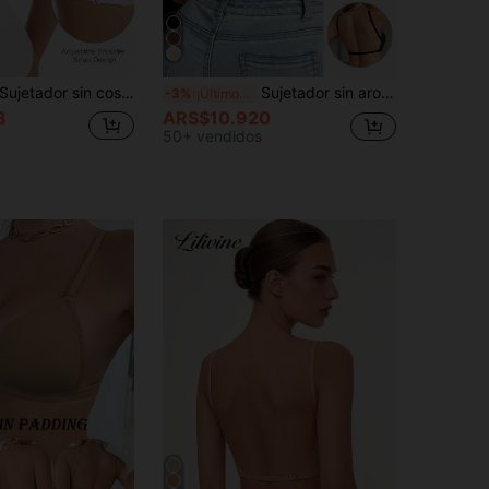
ujetador sin costuras sin tirantes para mujer, lencería nupcial sexy, sujetador de espalda baja para vestido de novia, copa A/B fina, 3 tirantes ajustables
Sujetador sin aros para mujer con cierre delantero y espalda baja, tirantes convertibles, lencería cómoda, adecuado para atuendos de espalda baja/sin espalda
-3%
¡Últimos 3 días
8
ARS$10.920
50+ vendidos