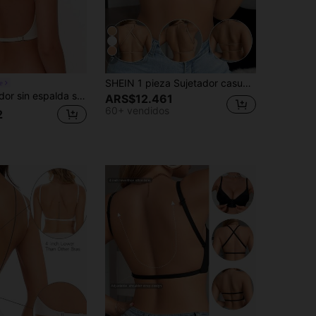
7
SHEIN 1 pieza Sujetador casual minimalista de unicolor con escote en V profundo, tirantes finos y espalda descubierta para mujer
e
Lilivine Sujetador sin espalda sin costuras para mujer, diseño sin espalda, sujetador sexy de verano, sujetador nupcial, viene con 3 tirantes ajustables, cómodo y transpirable, adecuado para bodas, ocasiones formales, combinación con camisetas de tirantes
ARS$12.461
60+ vendidos
2