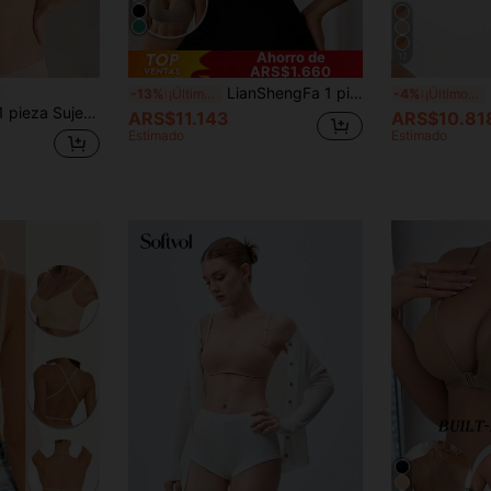
Ahorro de
12
ARS$1.660
LianShengFa 1 pieza Sujetador deportivo sin costuras con cuello en V y espalda de tirantes acanalados, con almohadillas extraíbles, suave y cómodo, transpirable para yoga
S
-13%
¡Últimos 3 días
-4%
¡Últimos 3 días
ujer, color albaricoque, sin costuras, con elevación y soporte
ARS$11.143
ARS$10.81
Estimado
Estimado