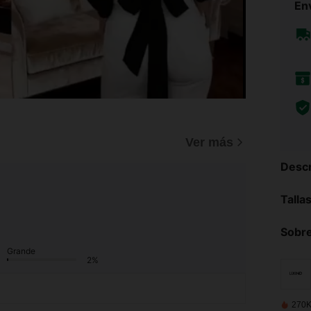
Env
)
Ver más
Descr
Talla
Sobre
Grande
2%
270K