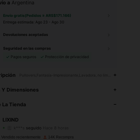
ío a
Argentina
Envío gratis(Pedidos ≥ ARS$171.166)
Entrega estimada:
Ago 23 - Ago 30
Devoluciones aceptadas
Seguridad en las compras
Pagos seguros
Protección de privacidad
ipción
Pullovers,Fantasía-Impresionante,Lavadora, no limpiar en seco
4,74
38
1.5K
s Y Dimensiones
4,74
38
1.5K
 La Tienda
4,74
38
1.5K
LIXIND
k***s
seguido
Hace 8 horas
4,74
38
1.5K
Calificación
Artículos
Seguidores
 Vendido recientemente
14K Recompra