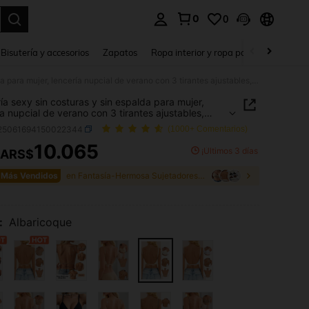
0
0
a. Press Enter to select.
Bisutería y accesorios
Zapatos
Ropa interior y ropa para dormir
Ho
Lencería sexy sin costuras y sin espalda para mujer, lencería nupcial de verano con 3 tirantes ajustables, espalda baja, transpirable, cómoda, camisola para ocasiones formales
ía sexy sin costuras y sin espalda para mujer,
ía nupcial de verano con 3 tirantes ajustables,
a baja, transpirable, cómoda, camisola para
i25061694150022344
(1000+ Comentarios)
nes formales
10.065
¡Últimos 3 días
ARS$
ICE AND AVAILABILITY
 Más Vendidos
en Fantasía-Hermosa Sujetadores y bralettes para m
:
Albaricoque