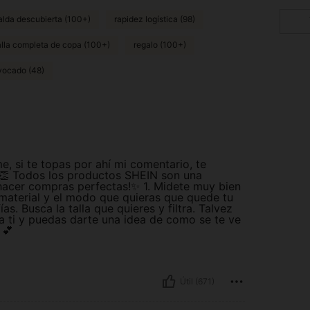
alda descubierta (100+)
rapidez logística (98)
alla completa de copa (100+)
regalo (100+)
ivocado (48)
, si te topas por ahí mi comentario, te
👏 Todos los productos SHEIN son una
hacer compras perfectas!✨ 1. Midete muy bien
material y el modo que quieras que quede tu
as. Busca la talla que quieres y filtra. Talvez
a ti y puedas darte una idea de como se te ve
 💕
Útil (671)