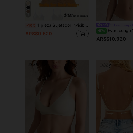
5
1 pieza Sujetador invisible sin espalda 3-en-1 para mujer, para verano
EverLounge
-10%
EverLounge 1 pieza Sujetador inalámbrico minimalista y cómodo para m
NEW
ARS$9.520
ARS$10.920