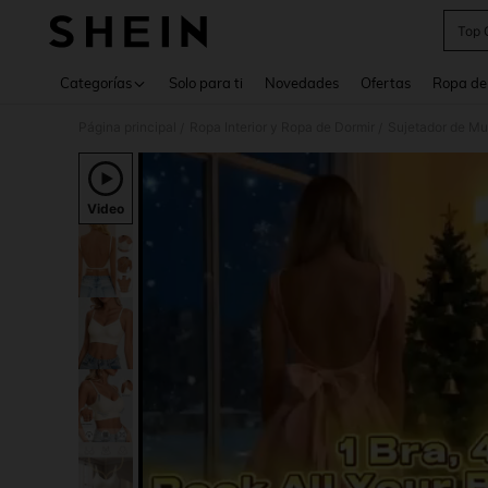
Top 
Use up 
Categorías
Solo para ti
Novedades
Ofertas
Ropa de
Página principal
Ropa Interior y Ropa de Dormir
Sujetador de Mu
/
/
Video