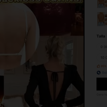
Talla
0 (
10 (
95%
Guí
Gana h