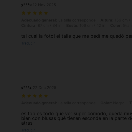
y***o
12 Nov,2025
Adecuado general: La talla corresponde, Altura: 156 cm / 61 in, Peso:
Adecuado general:
La talla corresponde
Altura:
156 cm / 
Cintura:
87 cm / 34 in
Busto:
106 cm / 42 in
Color:
Gran
tal cual la foto! el talle que me pedí me quedó p
Traducir
s***z
22 Dec,2025
Adecuado general: La talla corresponde, Color: Negro, Talla: XS
Adecuado general:
La talla corresponde
Color:
Negro
T
es top es todo que ver super cómodo, queda mu
bien con blusas qué tienen esconde en la parte d
atras
Traducir