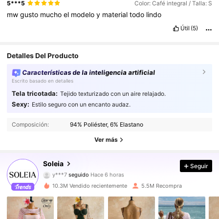
5***5
Color: Café integral / Talla: S
mw
gusto
mucho
el
modelo
y
material
todo
lindo
Útil
(5)
Detalles Del Producto
Características de la inteligencia artificial
Escrito basado en detalles
Tela tricotada:
Tejido texturizado con un aire relajado.
Sexy:
Estilo seguro con un encanto audaz.
2.4M Seguidores
4,91
Composición:
94% Poliéster, 6% Elastano
2.4M Seguidores
4,91
Ver más
2.4M Seguidores
4,91
Soleia
Seguir
2.4M Seguidores
4,91
10.3M Vendido recientemente
5.5M Recompra
2.4M Seguidores
4,91