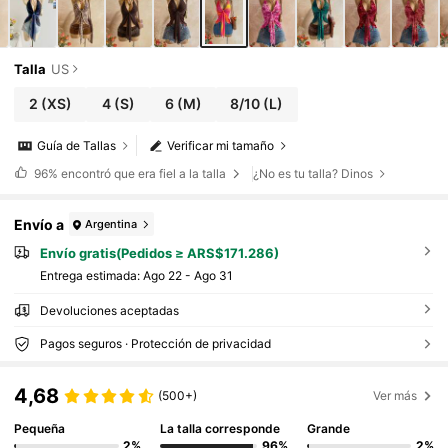
fiesta, bohemio, hippie, occidental, carnaval,
Día de San Patricio
Talla
US
2
(XS)
4
(S)
6
(M)
8/10
(L)
Guía de Tallas
Verificar mi tamaño
96%
encontró que era fiel a la talla
¿No es tu talla? Dinos
Envío a
Argentina
Envío gratis(Pedidos ≥ ARS$171.286)
Entrega estimada:
Ago 22 - Ago 31
Devoluciones aceptadas
Pagos seguros · Protección de privacidad
4,68
(500+)
Ver más
Pequeña
La talla corresponde
Grande
2%
96%
2%