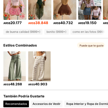
2.4M Seguidores
4,91
2.4M Seguidores
4,91
20.177
38.848
40.732
19.150
2.4M Seguidores
4,91
ARS$
ARS$
ARS$
ARS$
AR
de buena calidad (9999+)
bonito (9999+)
como en las fotos (9999+)
2.4M Seguidores
4,91
Estilos Combinados
2.4M Seguidores
Puede que te guste
4,91
2.4M Seguidores
4,91
48.268
40.903
ARS$
ARS$
También Podría Gustarte
Recomendados
Accesorios de Vestir
Ropa Interior y Ropa de Dormi