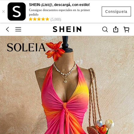
SHEIN-¡List@, descargá, con estilo!
×
Consigue descuentos especiales en tu primer
Consíguela
pedido
(5,000)