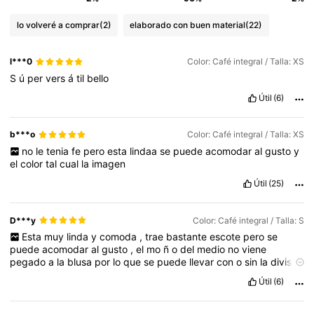
lo volveré a comprar
(2)
elaborado con buen material
(22)
l***0
Color: Café integral / Talla: XS
S
ú
per
vers
á
til
bello
Útil
(6)
b***o
Color: Café integral / Talla: XS
no
le
tenia
fe
pero
esta
lindaa
se
puede
acomodar
al
gusto
y
el
color
tal
cual
la
imagen
Útil
(25)
D***y
Color: Café integral / Talla: S
Esta
muy
linda
y
comoda
,
trae
bastante
escote
pero
se
puede
acomodar
al
gusto
,
el
mo
ñ
o
del
medio
no
viene
pegado
a
la
blusa
por
lo
que
se
puede
llevar
con
o
sin
la
divisi
ó
n
Útil
(6)