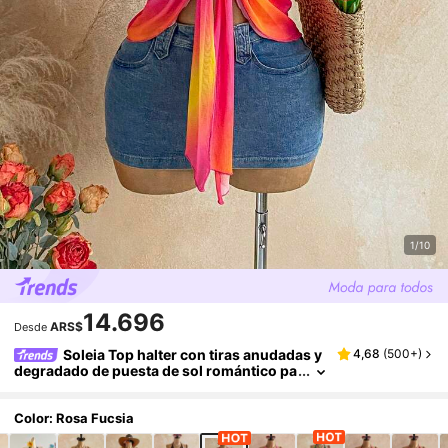
1/10
14.696
ARS$
Desde
Soleia Top halter con tiras anudadas y
4,68
(
500+
)
degradado de puesta de sol romántico pa
ra mujer, vacaciones, festival de música v
intage, fiesta, vacaciones tropicales, cita, té d
e la tarde, crucero de playa, viaje por carreter
Color: Rosa Fucsia
a, vacaciones en la ciudad, festival de música,