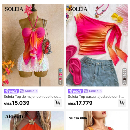
9
29
Soleia
Soleia
Soleia Top de mujer con cuello de h
Soleia Top casual ajustado con ho
alter, bajo asimétrico y decoración
mbro asimétrico y plisado teñido an
15.039
17.779
ARS$
ARS$
metálica degradada, para playa y re
udado para mujer
sort de verano