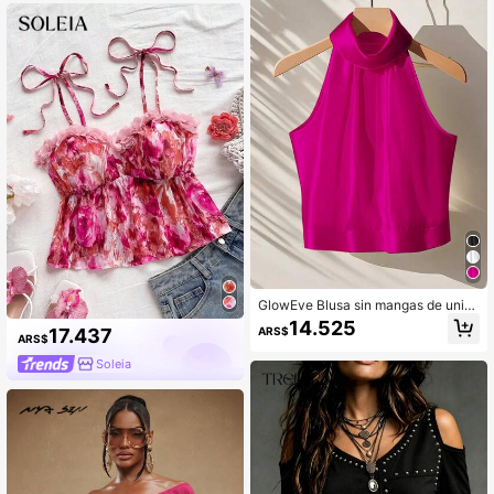
le de anillo y espalda descubierta
GlowEve Blusa sin mangas de unic
olor con cuello halter, versátil para f
14.525
ARS$
17.437
iestas y vacaciones
ARS$
Soleia