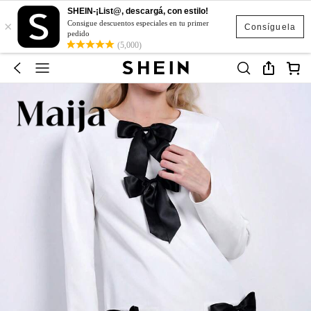
SHEIN-¡List@, descargá, con estilo!
×
Consigue descuentos especiales en tu primer
Consíguela
pedido
(5,000)