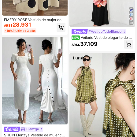
EMERY ROSE Vestido de mujer con
30
28.931
diseño de botones, tirantes y cuello
ARS$
mao a lunares
-10%
¡Últimos 3 días
#VestidoTodoBlanco
Veilorie Vestido elegante de m
NEW
ujer con manga larga, espalda aca
37.109
ARS$
mpanada, lazo en la cintura y bajo
de sirena
Elenzga
SHEIN Elenzya Vestido de mujer co