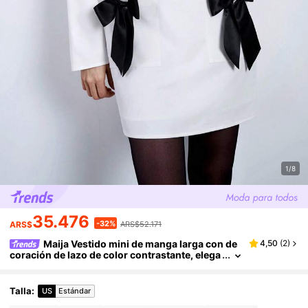
1/8
35.476
-32%
ARS$
ARS$52.171
Maija Vestido mini de manga larga con de
4,50
(
2
)
coración de lazo de color contrastante, elega
nte y romántico para fiestas, cumpleaños, Sa
n Valentín y festivales
Talla
:
US
Estándar