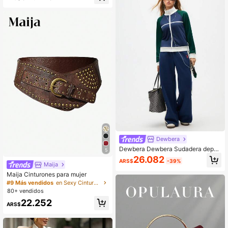
sual,Atuendo de Festival,Trabajo de
Maestro,Ropa Formal,Atuendos de
Trabajo
Dewbera
Dewbera Dewbera Sudadera depor
5
tiva con cuello alto de bloques de c
26.082
ARS$
-39%
olor a la moda
Maija
Maija Cinturones para mujer
#9 Más vendidos
en Sexy Cinturones y cinturones de mujer Accesorio
80+ vendidos
22.252
ARS$