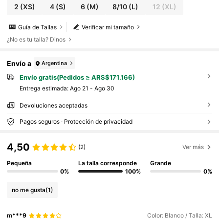
2
(XS)
4
(S)
6
(M)
8/10
(L)
12
(XL)
Guía de Tallas
Verificar mi tamaño
¿No es tu talla? Dinos
Envío a
Argentina
Envío gratis(Pedidos ≥ ARS$171.166)
Entrega estimada:
Ago 21 - Ago 30
Devoluciones aceptadas
Pagos seguros · Protección de privacidad
4,50
(2)
Ver más
Pequeña
La talla corresponde
Grande
0%
100%
0%
no me gusta
(1)
m***9
Color: Blanco / Talla: XL