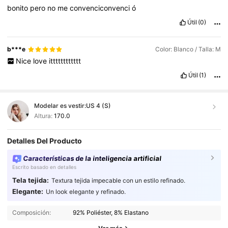
bonito
pero
no
me
convenciconvenci
ó
Útil
(0)
b***e
Color: Blanco / Talla: M
Nice
love
itttttttttttt
Útil
(1)
Modelar es vestir:
US 4 (S)
Altura:
170.0
Detalles Del Producto
Características de la inteligencia artificial
Escrito basado en detalles
Tela tejida:
Textura tejida impecable con un estilo refinado.
Elegante:
Un look elegante y refinado.
2.7M Seguidores
4,87
Composición:
92% Poliéster, 8% Elastano
2.7M Seguidores
4,87