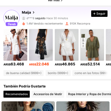
Ver más
2.7M Seguidores
4,87
Maija
Seguir
2.7M Seguidores
4,87
1.4M Vendido recientemente
910K Recompra
2.7M Seguidores
4,87
2.7M Seguidores
4,87
2.7M Seguidores
4,87
63.468
22.046
46.865
52.514
2.7M Seguidores
4,87
ARS$
ARS$
ARS$
ARS$
AR
de buena calidad (9999+)
bonito (9999+)
como en las fotos (9999+)
2.7M Seguidores
4,87
También Podría Gustarte
2.7M Seguidores
4,87
Recomendados
Accesorios de Vestir
Ropa Interior y Ropa de Dormi
2.7M Seguidores
4,87