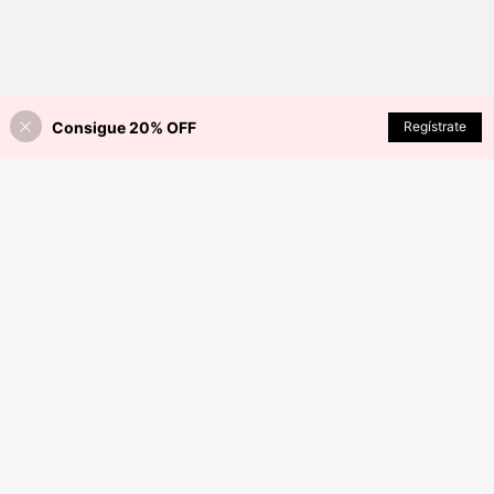
Consigue 20% OFF
Regístrate
¡32% DE DESCUENTO!
AÑADIR A LA BOLSA