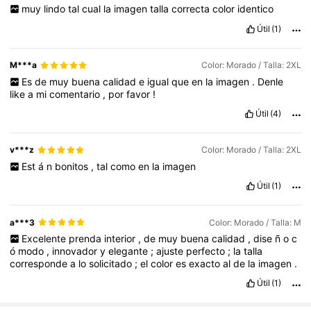
muy
lindo
tal
cual
la
imagen
talla
correcta
color
identico
Útil
(1)
M***a
Color: Morado / Talla: 2XL
Es
de
muy
buena
calidad
e
igual
que
en
la
imagen
.
Denle
like
a
mi
comentario
,
por
favor
!
Útil
(4)
v***z
Color: Morado / Talla: 2XL
Est
á
n
bonitos
,
tal
como
en
la
imagen
Útil
(1)
a***3
Color: Morado / Talla: M
Excelente
prenda
interior
,
de
muy
buena
calidad
,
dise
ñ
o
c
ó
modo
,
innovador
y
elegante
;
ajuste
perfecto
;
la
talla
corresponde
a
lo
solicitado
;
el
color
es
exacto
al
de
la
imagen
.
Útil
(1)