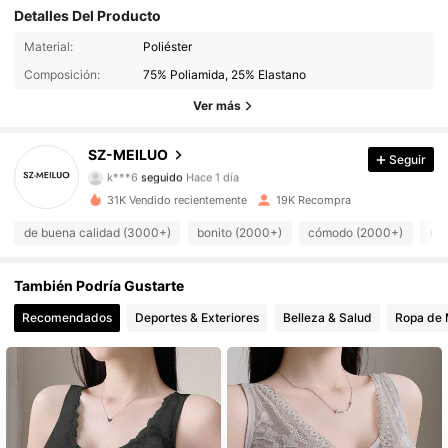
Detalles Del Producto
2.6K Seguidores
4,89
Material:
Poliéster
Composición:
75% Poliamida, 25% Elastano
2.6K Seguidores
4,89
Ver más
2.6K Seguidores
4,89
SZ-MEILUO
Seguir
k***6
seguido
Hace 1 día
2.6K Seguidores
4,89
31K Vendido recientemente
19K Recompra
2.6K Seguidores
4,89
de buena calidad (3000+)
bonito (2000+)
cómodo (2000+)
mu
2.6K Seguidores
4,89
También Podría Gustarte
Recomendados
Deportes & Exteriores
Belleza & Salud
Ropa de 
2.6K Seguidores
4,89
2.6K Seguidores
4,89
2.6K Seguidores
4,89