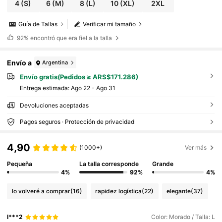
4
(S)
6
(M)
8
(L)
10
(XL)
2XL
Guía de Tallas
Verificar mi tamaño
92%
encontró que era fiel a la talla
Envío a
Argentina
Envío gratis(Pedidos ≥ ARS$171.286)
Entrega estimada:
Ago 22 - Ago 31
Devoluciones aceptadas
Pagos seguros · Protección de privacidad
4,90
(1000+)
Ver más
Pequeña
La talla corresponde
Grande
4%
92%
4%
lo volveré a comprar
(16)
rapidez logística
(22)
elegante
(37)
l***2
Color: Morado / Talla: L