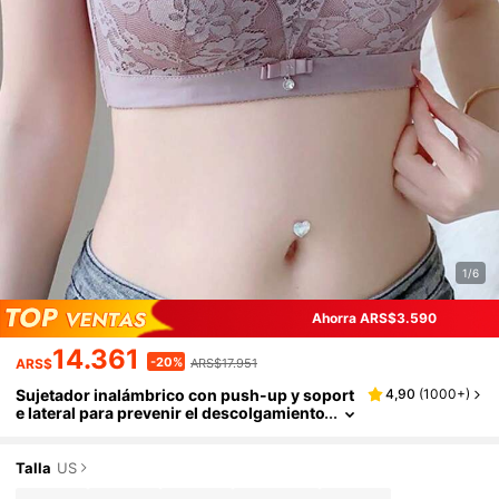
1/6
Ahorra ARS$3.590
14.361
-20%
ARS$
ARS$17.951
Sujetador inalámbrico con push-up y soport
4,90
(
1000+
)
e lateral para prevenir el descolgamiento
y ajustar el tamaño del busto, lencería pa
ra mujer
Talla
US