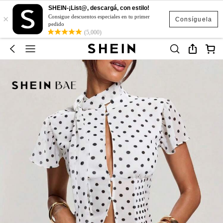
SHEIN-¡List@, descargá, con estilo!
×
Consigue descuentos especiales en tu primer
Consíguela
pedido
(5,000)