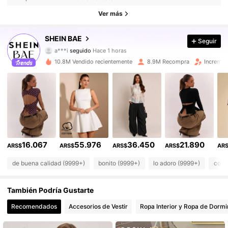
2.7M Seguidores
4,91
Ver más
2.7M Seguidores
4,91
SHEIN BAE
Seguir
a***i
seguido
Hace 1 horas
2.7M Seguidores
4,91
10.8M Vendido recientemente
8.9M Recompra
Incremen
2.7M Seguidores
4,91
2.7M Seguidores
4,91
2.7M Seguidores
4,91
16.067
55.976
36.450
21.890
ARS$
ARS$
ARS$
ARS$
AR
2.7M Seguidores
4,91
de buena calidad (9999+)
bonito (9999+)
lo adoro (9999+)
como
2.7M Seguidores
4,91
También Podría Gustarte
2.7M Seguidores
4,91
Recomendados
Accesorios de Vestir
Ropa Interior y Ropa de Dormi
2.7M Seguidores
4,91