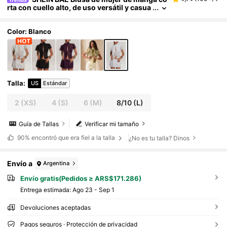
rta con cuello alto, de uso versátil y casua
l, con estampado de lunares
Color: Blanco
Talla
:
US
Estándar
2
(XS)
4
(S)
6
(M)
8/10
(L)
Guía de Tallas
Verificar mi tamaño
90%
encontró que era fiel a la talla
¿No es tu talla? Dinos
Envío a
Argentina
Envío gratis(Pedidos ≥ ARS$171.286)
Entrega estimada:
Ago 23 - Sep 1
Devoluciones aceptadas
Pagos seguros · Protección de privacidad