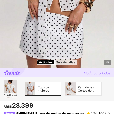
Artículos
Guia de tallas
1/8
Tops de
Pantalones
mujeres
Cortos de
Mujer
2
Artículos
28.399
ARS$
SHEIN BAE Blusa de mujer de manga co
4,74
(
100+
)