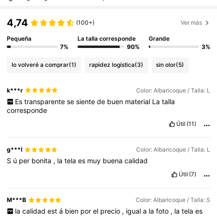
4,74
(100+)
Ver más
Pequeña
La talla corresponde
Grande
7%
90%
3%
lo volveré a comprar
(1)
rapidez logística
(3)
sin olor
(5)
k***r
Color: Albaricoque / Talla: L
Es
transparente
se
siente
de
buen
material
La
talla
corresponde
Útil
(11)
g***l
Color: Albaricoque / Talla: L
S
ú
per
bonita
,
la
tela
es
muy
buena
calidad
Útil
(7)
M***B
Color: Albaricoque / Talla: S
la
calidad
est
á
bien
por
el
precio
,
igual
a
la
foto
,
la
tela
es