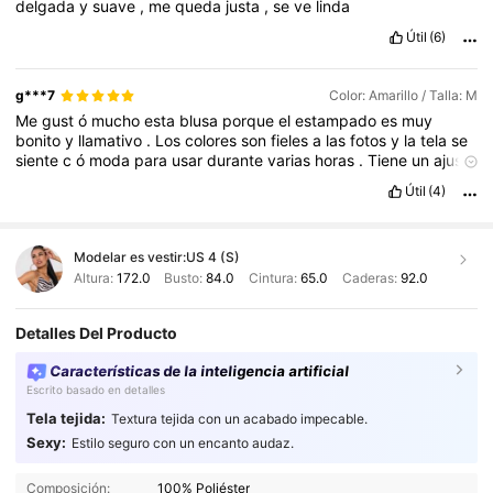
delgada
y
suave
,
me
queda
justa
,
se
ve
linda
Útil
(6)
g***7
Color: Amarillo / Talla: M
Me
gust
ó
mucho
esta
blusa
porque
el
estampado
es
muy
bonito
y
llamativo
.
Los
colores
son
fieles
a
las
fotos
y
la
tela
se
siente
c
ó
moda
para
usar
durante
varias
horas
.
Tiene
un
ajuste
agradable
y
combina
f
á
cilmente
con
jeans
o
pantalones
Útil
(4)
casuales
.
Sin
duda
fue
una
buena
compra
.
Modelar es vestir:
US 4 (S)
Altura:
172.0
Busto:
84.0
Cintura:
65.0
Caderas:
92.0
Detalles Del Producto
Características de la inteligencia artificial
Escrito basado en detalles
Tela tejida:
Textura tejida con un acabado impecable.
Sexy:
Estilo seguro con un encanto audaz.
2.7M Seguidores
4,91
Composición:
100% Poliéster