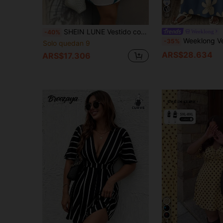
38
SHEIN LUNE Vestido corto de mujer talla grande para primavera/verano, de un solo hombro, cintura ceñida, color liso con estampado floral grande
Weeklong
-40%
Weeklong Vestido de mujer talla grande con cuello asimétrico,
-35%
Solo quedan 9
ARS$28.634
ARS$17.306
4