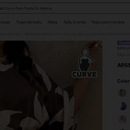
ido Curvy Para Fiesta En Alberca
and down arrow keys to navigate search Búsqueda reciente and Busca y Encuentr
 mujer
Trajes de baño
Niños
Talla Grande
Ropa para hombre
allas Grandes
/
para p
asimét
grand
ARS
PR
Color