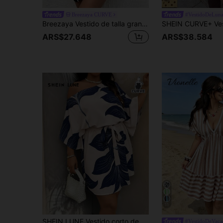
Breezaya CURVE
#VestidoDeLuna
Breezaya Vestido de talla grande con rayas verticales en blanco y negro, escote en V profundo y cintura definida para el verano
ARS$27.648
ARS$38.584
11
SHEIN LUNE Vestido corto de mujer talla grande con estampado floral, hombro asimétrico y cintura ceñida, para primavera/verano
#VestidoDeVaca