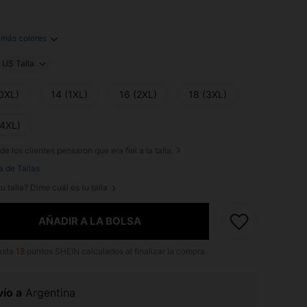
 más colores
US Talla
(0XL)
14 (1XL)
16 (2XL)
18 (3XL)
(4XL)
de los clientes pensaron que era fiel a la talla.
a de Tallas
u talla? Dime cuál es tu talla
AÑADIR A LA BOLSA
asta
18
puntos SHEIN calculados al finalizar la compra.
ío a
Argentina