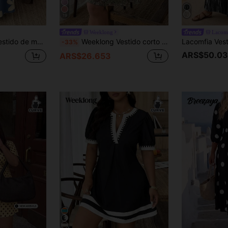
19
Weeklong
Lacom
 cintura ceñida, cordones y estampado floral con recortes
Weeklong Vestido corto de línea A para mujer talla grande, primavera/verano, con escote asimétrico, hombros descubiertos, estampado bohemio, mangas con volantes, botones y cinturón con lazo en la cintura
-33%
ARS$50.03
ARS$26.653