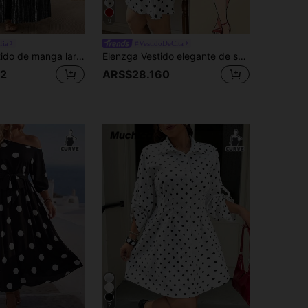
9
fia
#VestidoDeCita
Lacomfia Vestido de manga larga con cuello en V, estampado gráfico de puntos y líneas, con bolsillos y bajo acampanado, de moda para primavera/verano, tallas grandes para mujeres
Elenzga Vestido elegante de salida para mujer talla grande con hombro asimétrico y cintura con lazo
2
ARS$28.160
7