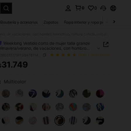
0
0
a. Press Enter to select.
Bisutería y accesorios
Zapatos
Ropa interior y ropa para dormir
Ho
Weeklong Vestido corto de mujer talla grande para primavera/verano, de vacaciones, con hombro asimétrico, cintura ceñida, unicolor y estampado floral grande
Weeklong Vestido corto de mujer talla grande
rimavera/verano, de vacaciones, con hombro
rico, cintura ceñida, unicolor y estampado floral
SKU: sz260515175113547811435
(500+ Comentarios)
e
31.749
$
ICE AND AVAILABILITY
:
Multicolor