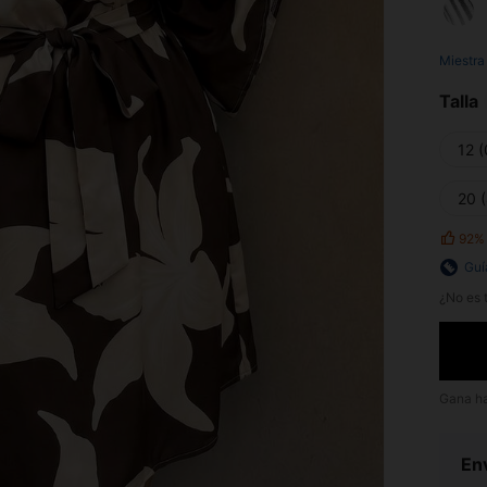
Miestra
Talla
12 
20 
92%
Guí
¿No es t
Gana h
Env