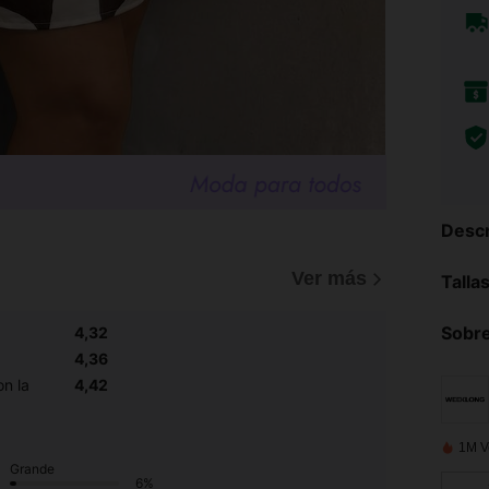
Descr
Ver más
Talla
Sobre
4,32
4,36
n la
4,42
1M V
Grande
6%