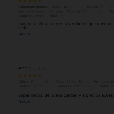
Adecuado general: La talla corresponde, Altura: 164 cm / 65 in, Peso:
Adecuado general:
La talla corresponde
Altura:
164 cm / 
Forma del cuerpo:
Manzana
Caderas:
131 cm / 52 in
Cin
Color:
Multicolor
Talla:
3XL
muy parecido a la foto la verdad es que queda 
lindo
Traducir
M***l
31 Jul,2025
Altura: 174 cm / 69 in, Peso: 55 kg / 121 lbs, Forma del cuerpo: Manza
Altura:
174 cm / 69 in
Peso:
55 kg / 121 lbs
Forma del c
Cintura:
84 cm / 33 in
Caderas:
120 cm / 47 in
Color:
Mu
Super lindos, de buena calidad y a precios acces
Traducir