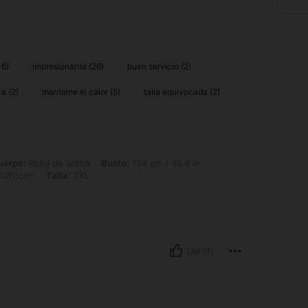
16)
impresionante (26)
buen servicio (2)
ca (2)
mantiene el calor (5)
talla equivocada (2)
 de arena, Busto: 124 cm / 48.8 in, Cintura: 101 cm / 40 in, Caderas: 112 cm / 44 in
uerpo:
Reloj de arena
Busto:
124 cm / 48.8 in
lticolor
Talla:
2XL
Útil (3)