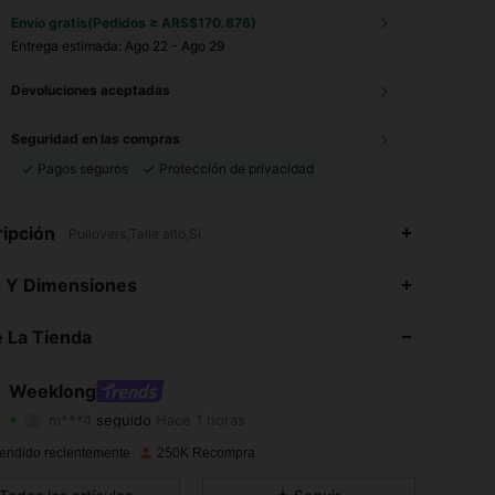
Envío gratis(Pedidos ≥ ARS$170.876)
Entrega estimada:
Ago 22 - Ago 29
Devoluciones aceptadas
Seguridad en las compras
Pagos seguros
Protección de privacidad
ipción
Pullovers,Talle alto,Sí
4,81
2.3K
87K
s Y Dimensiones
4,81
2.3K
87K
 La Tienda
4,81
2.3K
87K
Weeklong
m***4
seguido
Hace 1 horas
4,81
2.3K
87K
Calificación
Artículos
Seguidores
endido recientemente
250K Recompra
4,81
2.3K
87K