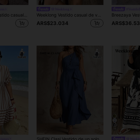
res
Weeklong
#Vestido
SHEIN CURVE+ Vestido casual floral para mujer de talla grande, de moda para primavera y verano, nuevo vestido de primavera
Weeklong Vestido casual de vacaciones para mujer talla grande con estampado gráfico, bloques de color y cintura ceñida, primavera/verano
ARS$23.034
ARS$36.5
38
SHEIN Clasi Vestido de un solo hombro con volantes de unicolor para mujer talla grande, casual para fiesta & viaje
ciones
Weekl