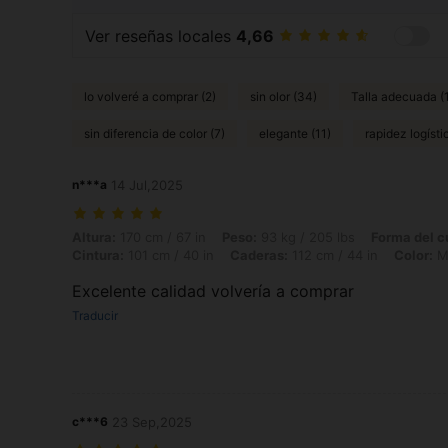
Ver reseñas locales
4,66
lo volveré a comprar (2)
sin olor (34)
Talla adecuada (
sin diferencia de color (7)
elegante (11)
rapidez logísti
n***a
14 Jul,2025
Altura: 170 cm / 67 in, Peso: 93 kg / 205 lbs, Forma del cuerpo: Reloj
Altura:
170 cm / 67 in
Peso:
93 kg / 205 lbs
Forma del c
Cintura:
101 cm / 40 in
Caderas:
112 cm / 44 in
Color:
Mu
Excelente calidad volvería a comprar
Traducir
c***6
23 Sep,2025