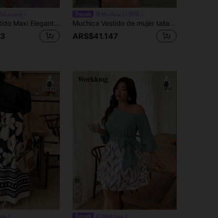
DeLunares
Muchica CURVE
Breezaya Vestido Maxi Elegante de Moda Vintage para Mujer Talla Grande con Estampado de Lunares, Hombro Asimétrico, Hombro Descubierto, Manga Media, Cintura Ceñida, Corte A, Estilo Vacacional
Muchica Vestido de mujer talla grande estilo francés elegante con estampado de lunares, plisado y abotonado sencillo
33
ARS$41.147
19
ong
Weeklong