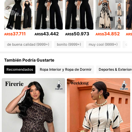
652K Seguidores
4,84
652K Seguidores
4,84
37.711
43.442
50.973
34.852
652K Seguidores
4,84
ARS$
ARS$
ARS$
ARS$
AR
de buena calidad (9999+)
bonito (9999+)
muy cool (9999+)
com
652K Seguidores
4,84
También Podría Gustarte
652K Seguidores
4,84
Recomendados
Ropa Interior y Ropa de Dormir
Deportes & Exterior
652K Seguidores
4,84