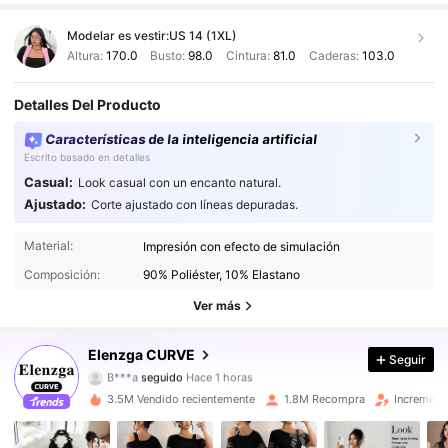
Modelar es vestir:
US 14 (1XL)
Altura:
170.0
Busto:
98.0
Cintura:
81.0
Caderas:
103.0
Detalles Del Producto
Características de la inteligencia artificial
Escrito basado en detalles
Casual:
Look casual con un encanto natural.
Ajustado:
Corte ajustado con líneas depuradas.
652K Seguidores
4,84
Material:
Impresión con efecto de simulación
Composición:
90% Poliéster, 10% Elastano
652K Seguidores
4,84
Ver más
652K Seguidores
4,84
Elenzga CURVE
Seguir
652K Seguidores
4,84
3.5M Vendido recientemente
1.8M Recompra
Increment
652K Seguidores
4,84