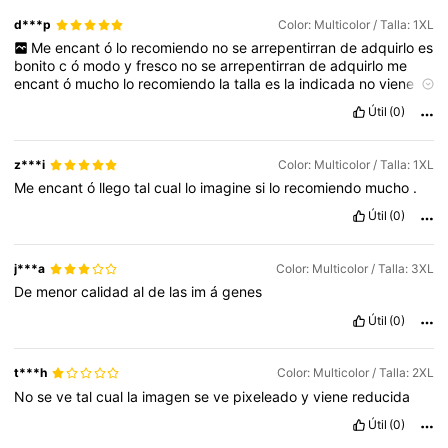
d***p
Color: Multicolor / Talla: 1XL
Me
encant
ó
lo
recomiendo
no
se
arrepentirran
de
adquirlo
es
bonito
c
ó
modo
y
fresco
no
se
arrepentirran
de
adquirlo
me
encant
ó
mucho
lo
recomiendo
la
talla
es
la
indicada
no
viene
gd
ni
pq
el
modelo
es
tal
cual
como
en
la
imagen
Útil
(0)
z***i
Color: Multicolor / Talla: 1XL
Me
encant
ó
llego
tal
cual
lo
imagine
si
lo
recomiendo
mucho
.
Útil
(0)
j***a
Color: Multicolor / Talla: 3XL
De
menor
calidad
al
de
las
im
á
genes
Útil
(0)
t***h
Color: Multicolor / Talla: 2XL
No
se
ve
tal
cual
la
imagen
se
ve
pixeleado
y
viene
reducida
Útil
(0)