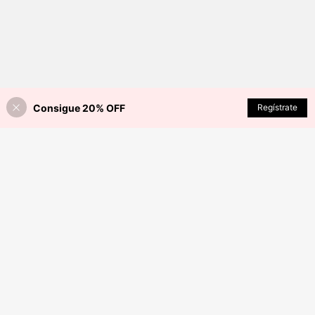
Consigue 20% OFF
Regístrate
¡40% DE DESCUENTO!
AÑADIR A LA BOLSA