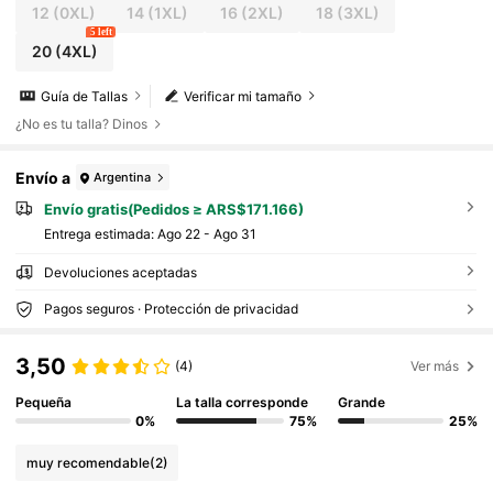
trabajo, versátil, beige blanco
12
(0XL)
14
(1XL)
16
(2XL)
18
(3XL)
5 left
20
(4XL)
Guía de Tallas
Verificar mi tamaño
¿No es tu talla? Dinos
Envío a
Argentina
Envío gratis(Pedidos ≥ ARS$171.166)
Entrega estimada:
Ago 22 - Ago 31
Devoluciones aceptadas
Pagos seguros · Protección de privacidad
3,50
(4)
Ver más
Pequeña
La talla corresponde
Grande
0%
75%
25%
muy recomendable
(2)