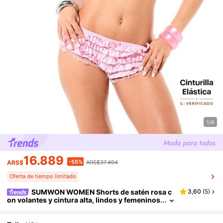
1/6
16.889
-55%
ARS$
ARS$37.494
Oferta de tiempo limitado
SUMWON WOMEN Shorts de satén rosa c
3,60
(
5
)
on volantes y cintura alta, lindos y femeninos
para fiestas de verano, eventos y uso casual