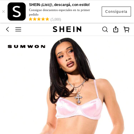
SHEIN-¡List@, descargá, con estilo!
×
Consigue descuentos especiales en tu primer
Consíguela
pedido
(5,000)