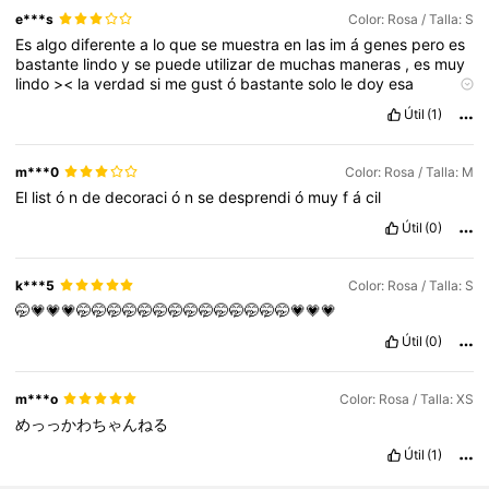
e***s
Color: Rosa / Talla: S
Es
algo
diferente
a
lo
que
se
muestra
en
las
im
á
genes
pero
es
bastante
lindo
y
se
puede
utilizar
de
muchas
maneras
,
es
muy
lindo
><
la
verdad
si
me
gust
ó
bastante
solo
le
doy
esa
calificaci
ó
n
porque
lo
esperaba
diferente
pero
est
á
bello
bello
Útil
(1)
y
se
ve
super
SEXY
m***0
Color: Rosa / Talla: M
El
list
ó
n
de
decoraci
ó
n
se
desprendi
ó
muy
f
á
cil
Útil
(0)
k***5
Color: Rosa / Talla: S
🤭💗💗💗🤭🤭🤭🤭🤭🤭🤭🤭🤭🤭🤭🤭🤭🤭💗💗💗
Útil
(0)
m***o
Color: Rosa / Talla: XS
めっっかわちゃんねる
Útil
(1)