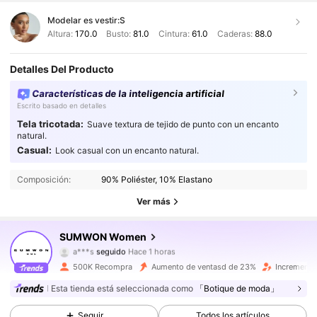
Modelar es vestir:
S
Altura:
170.0
Busto:
81.0
Cintura:
61.0
Caderas:
88.0
Detalles Del Producto
Características de la inteligencia artificial
Escrito basado en detalles
Tela tricotada:
Suave textura de tejido de punto con un encanto
natural.
873K Seguidores
4,86
Casual:
Look casual con un encanto natural.
Composición:
90% Poliéster, 10% Elastano
873K Seguidores
4,86
Ver más
873K Seguidores
4,86
SUMWON Women
a***s
seguido
Hace 1 horas
873K Seguidores
4,86
500K Recompra
Aumento de ventasd de 23%
Incremento
Esta tienda está seleccionada como
「Botique de moda」
873K Seguidores
4,86
Seguir
Todos los artículos