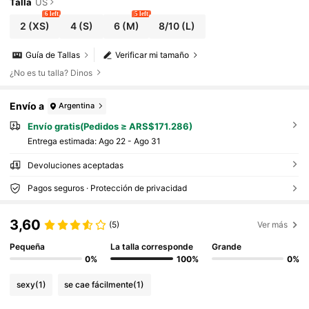
Talla
US
6 left
5 left
2
(XS)
4
(S)
6
(M)
8/10
(L)
Guía de Tallas
Verificar mi tamaño
¿No es tu talla? Dinos
Envío a
Argentina
Envío gratis(Pedidos ≥ ARS$171.286)
Entrega estimada:
Ago 22 - Ago 31
Devoluciones aceptadas
Pagos seguros · Protección de privacidad
3,60
(5)
Ver más
Pequeña
La talla corresponde
Grande
0%
100%
0%
sexy
(1)
se cae fácilmente
(1)