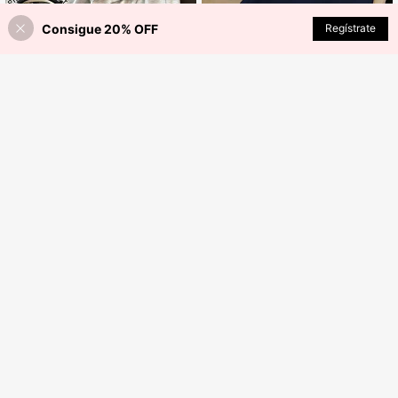
Consigue 20% OFF
Regístrate
¡40% DE DESCUENTO!
AÑADIR A LA BOLSA
Resyla Conjunto de 2 piezas para mujer con top de manga corta con cuello en V, ribete de contraste y plisado, y pantalones de unicolor con cintura elástica
-40%
12
31.200
ARS$
SHEIN EZwear Set de 2 piezas con blusa de cuello redondo bordada de manga corta y pantalones con estampado de rayas, casual
39.163
ARS$
19
Breezaya