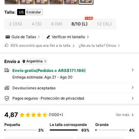
Talla
:
US
Estándar
1 left
2
(XS)
4
(S)
6
(M)
8/10
(L)
12
(XL)
Guía de Tallas
Verificar mi tamaño
93%
encontró que era fiel a la talla
¿No es tu talla? Dinos
Envío a
Argentina
Envío gratis(Pedidos ≥ ARS$171.166)
Entrega estimada:
Ago 21 - Ago 30
Devoluciones aceptadas
Pagos seguros · Protección de privacidad
4,87
(1000+)
Ver más
Pequeña
La talla corresponde
Grande
3%
93%
4%