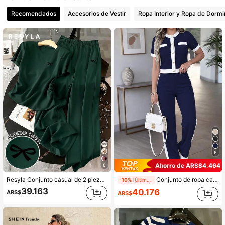
Recomendados
Accesorios de Vestir
Ropa Interior y Ropa de Dormi
1.1M Seguidores
4,87
1.1M Seguidores
4,87
1.1M Seguidores
4,87
1.1M Seguidores
4,87
1.1M Seguidores
4,87
6
Ahorro de ARS$4.464
8
Resyla Conjunto casual de 2 piezas con estampado de moño, nueva llegada de primavera/verano para mujer
Conjunto de ropa casual nuevo para mujer, top de manga corta con cuello redondo, diseño de bolsillo falso y botones en color contrastante, elegante para primavera/verano
-10%
Últimos 2 días
39.163
40.176
ARS$
ARS$