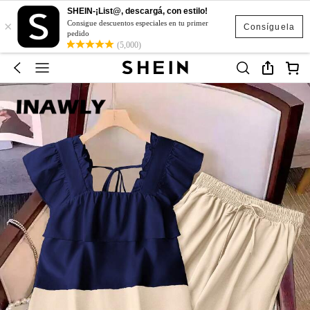
SHEIN-¡List@, descargá, con estilo!
×
Consigue descuentos especiales en tu primer
Consíguela
pedido
(5,000)