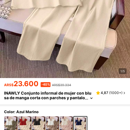
1/5
23.600
-40%
ARS$
ARS$39.334
INAWLY Conjunto informal de mujer con blu
4,87
(
1000+
)
sa de manga corta con parches y pantalo
nes de pierna ancha con cordón en la cin
tura
Color: Azul Marino