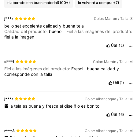
elaborado con buen material
(100+)
lo volveré a comprar
(7)
j***r
Color: Marrón / Talla: S
bello
set
excelente
calidad
y
buena
tela
Calidad del producto:
bueno
Fiel a las imágenes del producto:
fiel
a
la
imagen
Útil
(12)
d***i
Color: Marrón / Talla: M
Fiel a las imágenes del producto:
Fresci
,
buena
calidad
y
corresponde
con
la
talla
Útil
(1)
j***r
Color: Albaricoque / Talla: M
la
tela
es
buena
y
fresca
el
dise
ñ
o
es
bonito
Útil
(16)
r***3
Color: Albaricoque / Talla: M