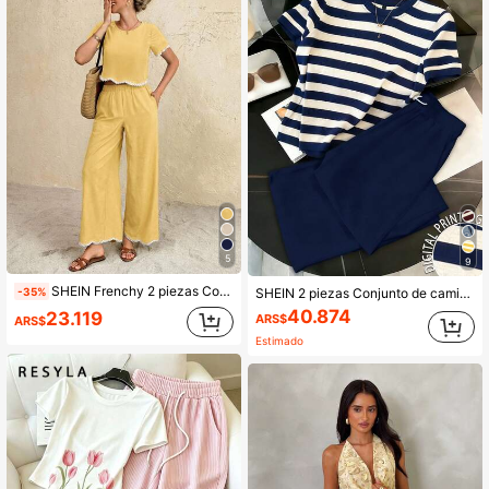
5
9
SHEIN Frenchy 2 piezas Conjunto de top de manga corta de cuello redondo y pantalones para mujer de vacaciones
-35%
SHEIN 2 piezas Conjunto de camiseta y pantalones a rayas casuales para mujer
40.874
23.119
ARS$
ARS$
70+ vendidos
Estimado