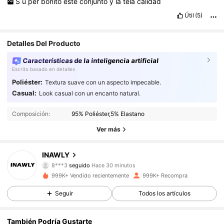
S
ú
per
bonito
este
conjunto
y
la
tela
calidad
Útil
(5)
Detalles Del Producto
Características de la inteligencia artificial
Escrito basado en detalles
Poliéster:
Textura suave con un aspecto impecable.
1.1M Seguidores
4,87
Casual:
Look casual con un encanto natural.
Composición:
95% Poliéster,5% Elastano
1.1M Seguidores
4,87
Ver más
1.1M Seguidores
4,87
INAWLY
8***3
seguido
Hace 30 minutos
1.1M Seguidores
4,87
999K+ Vendido recientemente
999K+ Recompra
1.1M Seguidores
4,87
Seguir
Todos los artículos
1.1M Seguidores
4,87
También Podría Gustarte