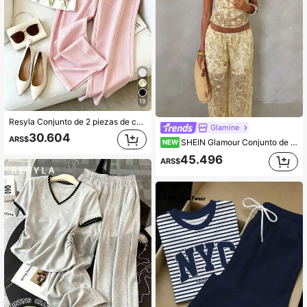
19
Resyla Conjunto de 2 piezas de camiseta con estampado floral y pantalones largos con cordón para mujer, casual de verano
Glamine
30.604
ARS$
SHEIN Glamour Conjunto de dos piezas de camisola sin espalda con cuello en V estampada + pantalones estampados para mujer
NEW
45.496
ARS$