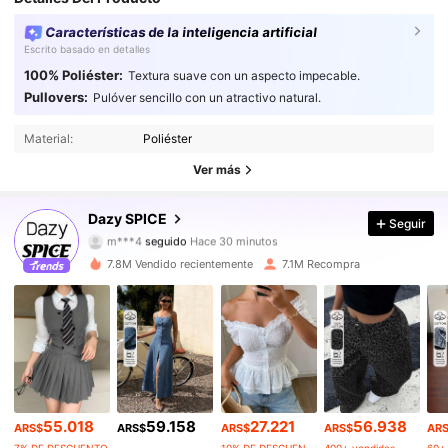
Características de la inteligencia artificial
Escrito basado en detalles
100% Poliéster:
Textura suave con un aspecto impecable.
Pullovers:
Pulóver sencillo con un atractivo natural.
2M Seguidores
4,91
Material:
Poliéster
2M Seguidores
4,91
Ver más
2M Seguidores
4,91
Dazy SPICE
Seguir
m***4
seguido
Hace 30 minutos
2M Seguidores
4,91
7.8M Vendido recientemente
7.1M Recompra
2M Seguidores
4,91
2M Seguidores
4,91
2M Seguidores
4,91
55.018
59.158
27.221
56.938
ARS$
ARS$
ARS$
ARS$
AR
2M Seguidores
4,91
7% DE DESCUENTO
10% DE DESCUENTO
400+ vendidos
60+