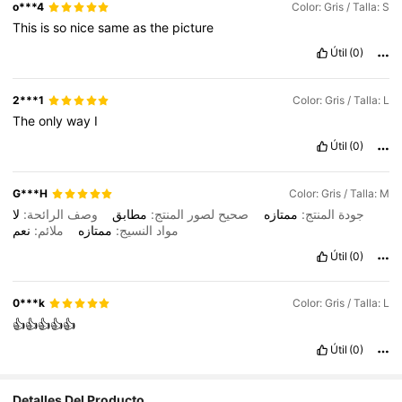
o***4
Color: Gris / Talla: S
This
is
so
nice
same
as
the
picture
Útil
(0)
2***1
Color: Gris / Talla: L
The
only
way
I
Útil
(0)
G***H
Color: Gris / Talla: M
جودة المنتج:
ممتازه
صحيح لصور المنتج:
مطابق
وصف الرائحة:
لا
مواد النسيج:
ممتازه
ملائم:
نعم
Útil
(0)
0***k
Color: Gris / Talla: L
👍👍👍👍👍
Útil
(0)
Detalles Del Producto