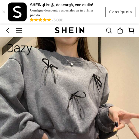
SHEIN-¡List@, descargá, con estilo!
×
Consigue descuentos especiales en tu primer
Consíguela
pedido
(5,000)