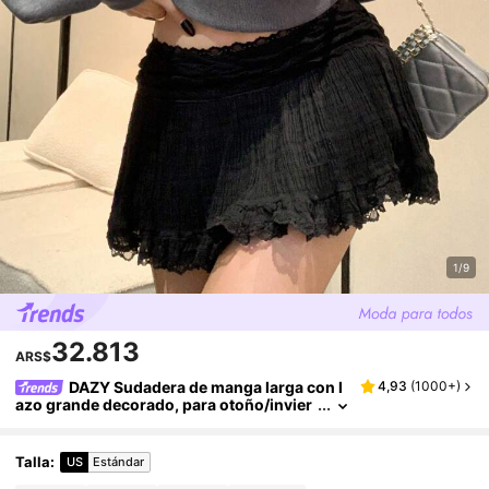
1/9
32.813
ARS$
DAZY Sudadera de manga larga con l
4,93
(
1000+
)
azo grande decorado, para otoño/invier
no, blusas de manga larga, ropa de muje
r de otoño Y2k
Talla
:
US
Estándar