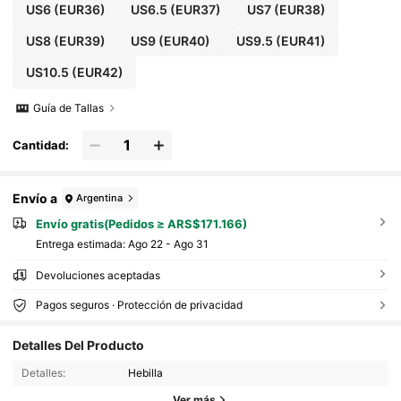
US6
(EUR36)
US6.5
(EUR37)
US7
(EUR38)
US8
(EUR39)
US9
(EUR40)
US9.5
(EUR41)
US10.5
(EUR42)
Guía de Tallas
Cantidad:
Envío a
Argentina
Envío gratis(Pedidos ≥ ARS$171.166)
Entrega estimada:
Ago 22 - Ago 31
Devoluciones aceptadas
Pagos seguros · Protección de privacidad
900K Seguidores
4,91
Detalles Del Producto
900K Seguidores
4,91
Detalles:
Hebilla
900K Seguidores
4,91
Ver más