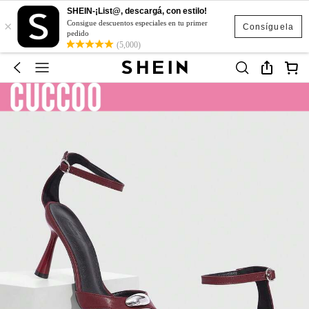
SHEIN-¡List@, descargá, con estilo!
×
Consigue descuentos especiales en tu primer
Consíguela
pedido
(5,000)