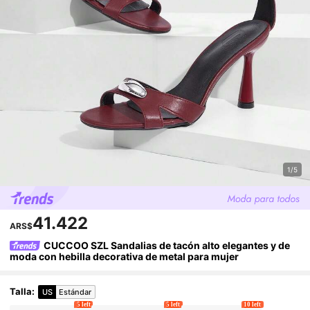
1/5
41.422
ARS$
CUCCOO SZL Sandalias de tacón alto elegantes y de
moda con hebilla decorativa de metal para mujer
Talla
:
US
Estándar
5 left
5 left
10 left