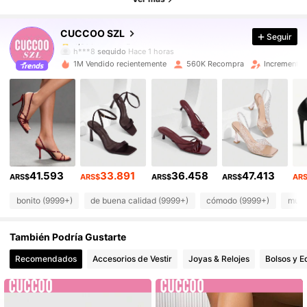
900K Seguidores
4,91
CUCCOO SZL
Seguir
900K Seguidores
4,91
h***8
seguido
Hace 1 horas
900K Seguidores
4,91
1M Vendido recientemente
560K Recompra
Incremento 
900K Seguidores
4,91
900K Seguidores
4,91
900K Seguidores
4,91
900K Seguidores
4,91
900K Seguidores
4,91
41.593
33.891
36.458
47.413
ARS$
ARS$
ARS$
ARS$
AR
bonito (9999+)
de buena calidad (9999+)
cómodo (9999+)
muy 
También Podría Gustarte
Recomendados
Accesorios de Vestir
Joyas & Relojes
Bolsos y E