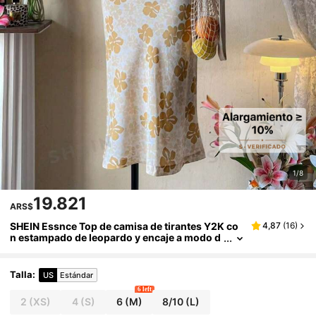
1/8
19.821
ARS$
SHEIN Essnce Top de camisa de tirantes Y2K co
4,87
(
16
)
n estampado de leopardo y encaje a modo d
e parche, para la primavera/verano
Talla
:
US
Estándar
6 left
2
(XS)
4
(S)
6
(M)
8/10
(L)