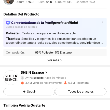
Altura:
155.0
Busto:
85.0
Cintura:
61.0
Caderas:
89.0
Detalles Del Producto
Características de la inteligencia artificial
Escrito basado en detalles
Poliéster:
Textura suave para un estilo impecable.
Tirantes:
Sencillas y elegantes, las blusas de tirantes añaden un
901K Seguidores
4,92
toque refinado tanto a looks casuales como formales, convirtiéndose en
el complemento perfecto para cualquier guardarropa.
Composición:
95% Poliéster, 5% Elastano
901K Seguidores
4,92
Ver más
901K Seguidores
4,92
SHEIN Essnce
901K Seguidores
4,92
3.4M Vendido recientemente
5.8M Recompra
901K Seguidores
4,92
Seguir
Todos los artículos
901K Seguidores
4,92
También Podría Gustarte