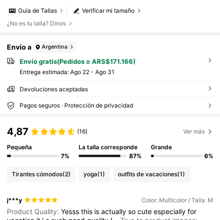
Guía de Tallas
Verificar mi tamaño
¿No es tu talla? Dinos
Envío a
Argentina
Envío gratis(Pedidos ≥ ARS$171.166)
Entrega estimada:
Ago 22 - Ago 31
Devoluciones aceptadas
Pagos seguros · Protección de privacidad
4,87
(16)
Ver más
Pequeña
La talla corresponde
Grande
7%
87%
6%
Tirantes cómodos
(2)
yoga
(1)
outfits de vacaciones
(1)
j***y
Color: Multicolor / Talla: M
Product Quality:
Yesss
this
is
actually
so
cute
especially
for