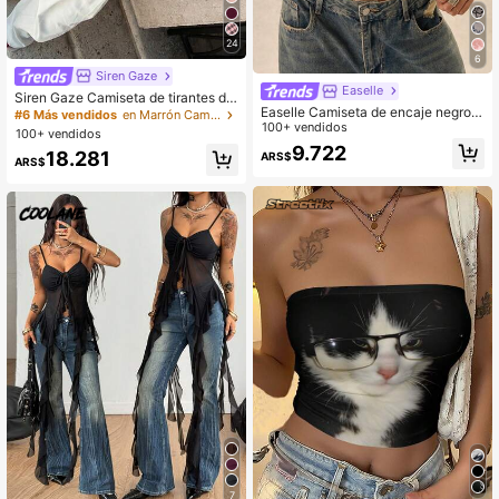
24
6
Siren Gaze
Easelle
Siren Gaze Camiseta de tirantes de
Easelle Camiseta de encaje negro p
uso diario versátil y casual de unico
#6 Más vendidos
en Marrón Camisetas sin mangas frescas
ara mujer
100+ vendidos
lor para mujer
100+ vendidos
9.722
18.281
ARS$
ARS$
7