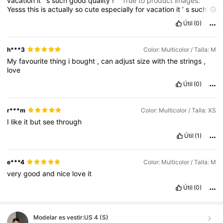
vacation
it
’
s
such
good
quality
!
True to product images:
Yesss
this
is
actually
so
cute
especially
for
vacation
it
’
s
such
good
quality
!
Fabric material:
Yesss
this
is
actually
so
cute
Útil
(0)
especially
for
vacation
it
’
s
such
good
quality
!
Smell
description:
Yesss
this
is
actually
so
cute
especially
for
vacation
it
’
s
such
good
quality
!
h***3
Color: Multicolor / Talla: M
My
favourite
thing
i
bought
,
can
adjust
size
with
the
strings
,
love
Útil
(0)
r***m
Color: Multicolor / Talla: XS
I
like
it
but
see
through
Útil
(1)
e***4
Color: Multicolor / Talla: M
very
good
and
nice
love
it
Útil
(0)
Modelar es vestir:
US 4 (S)