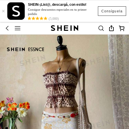
SHEIN-¡List@, descargá, con estilo!
×
Consigue descuentos especiales en tu primer
Consíguela
pedido
(5,000)