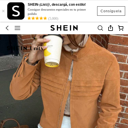
SHEIN-¡List@, descargá, con estilo!
×
Consigue descuentos especiales en tu primer
Consíguela
pedido
(5,000)