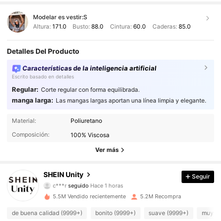
Modelar es vestir:
S
Altura:
171.0
Busto:
88.0
Cintura:
60.0
Caderas:
85.0
Detalles Del Producto
Características de la inteligencia artificial
Escrito basado en detalles
Regular:
Corte regular con forma equilibrada.
manga larga:
Las mangas largas aportan una línea limpia y elegante.
544K Seguidores
4,89
Material:
Poliuretano
Composición:
100% Viscosa
544K Seguidores
4,89
Ver más
544K Seguidores
4,89
SHEIN Unity
Seguir
544K Seguidores
4,89
5.5M Vendido recientemente
5.2M Recompra
544K Seguidores
4,89
de buena calidad (9999+)
bonito (9999+)
suave (9999+)
muy co