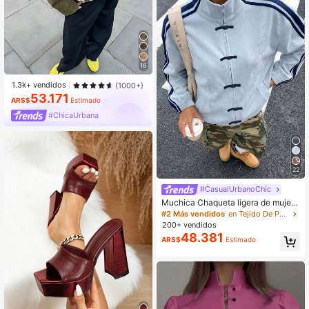
a de almohada decorativa suave
16
1.3k+ vendidos
(1000+)
53.171
ARS$
Estimado
#ChicaUrbana
22
#CasualUrbanoChic
Muchica Chaqueta ligera de mujer
con botones y rayas azules de estil
#2 Más vendidos
en Tejido De Punto Ropa de abrigo para mujer
o casual
200+ vendidos
48.381
ARS$
Estimado