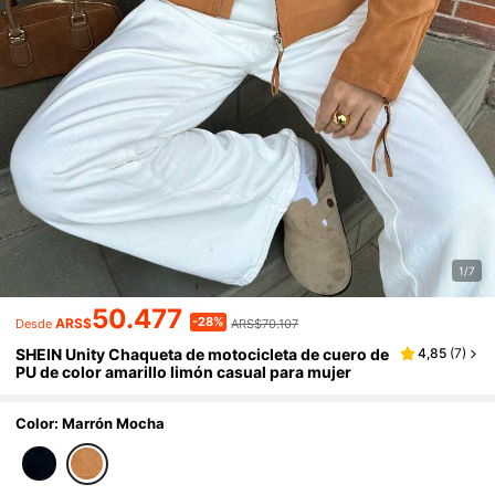
1/7
50.477
-28%
ARS$
ARS$70.107
Desde
SHEIN Unity Chaqueta de motocicleta de cuero de
4,85
(
7
)
PU de color amarillo limón casual para mujer
Color: Marrón Mocha