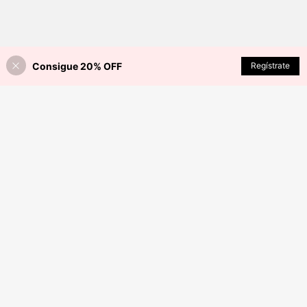
Consigue 20% OFF
Regístrate
¡28% DE DESCUENTO!
AÑADIR A LA BOLSA