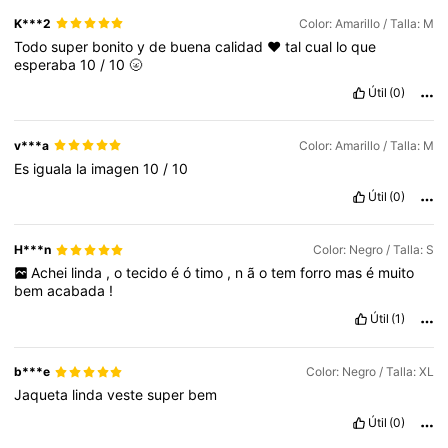
K***2
Color: Amarillo / Talla: M
Todo
super
bonito
y
de
buena
calidad
❤️
tal
cual
lo
que
esperaba
10
/
10
🌝
Útil
(0)
v***a
Color: Amarillo / Talla: M
Es
iguala
la
imagen
10
/
10
Útil
(0)
H***n
Color: Negro / Talla: S
Achei
linda
,
o
tecido
é
ó
timo
,
n
ã
o
tem
forro
mas
é
muito
bem
acabada
!
Útil
(1)
b***e
Color: Negro / Talla: XL
Jaqueta
linda
veste
super
bem
Útil
(0)