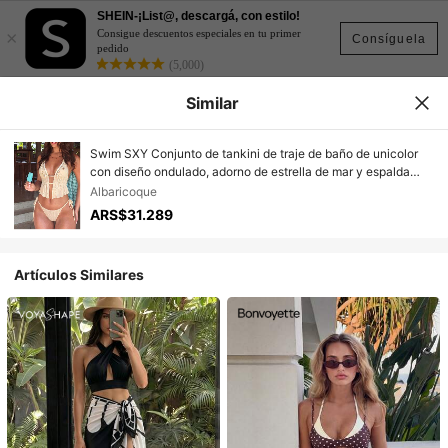
SHEIN-¡List@, descargá, con estilo!
×
Consigue descuentos especiales en tu primer
Consíguela
pedido
(5,000)
Similar
Swim SXY Conjunto de tankini de traje de baño de unicolor
con diseño ondulado, adorno de estrella de mar y espalda
descubierta con cordones en el cuello para mujer
Albaricoque
ARS$31.289
Artículos Similares