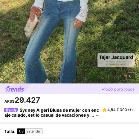
1/6
29.427
ARS$
Sydney Algeri Blusa de mujer con enc
4,84
(
1000+
)
aje calado, estilo casual de vacaciones y
calle, crochet para la playa, manga larga,
adecuada para otoño, primavera y verano
Talla
:
US
Estándar