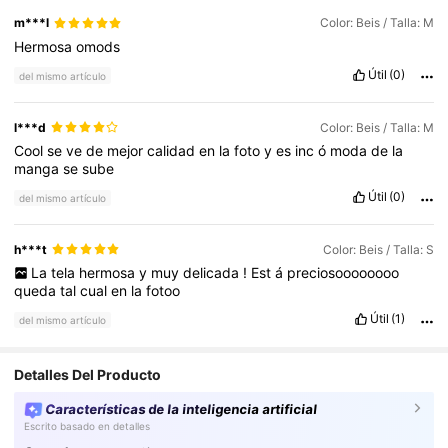
m***l
Color: Beis / Talla: M
Hermosa
omods
Útil
(0)
del mismo artículo
l***d
Color: Beis / Talla: M
Cool
se
ve
de
mejor
calidad
en
la
foto
y
es
inc
ó
moda
de
la
manga
se
sube
Útil
(0)
del mismo artículo
h***t
Color: Beis / Talla: S
La
tela
hermosa
y
muy
delicada
!
Est
á
preciosoooooooo
queda
tal
cual
en
la
fotoo
Útil
(1)
del mismo artículo
Detalles Del Producto
Características de la inteligencia artificial
Escrito basado en detalles