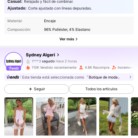
Casual:
Relajado y fácil de combinar.
Ajustado:
Corte ajustado con líneas depuradas.
24K Seguidores
4,73
Material:
Encaje
Composición:
96% Poliéster, 4% Elastano
24K Seguidores
4,73
Ver más
24K Seguidores
4,73
Sydney Algeri
24K Seguidores
4,73
110K Vendido recientemente
4.8K Recompra
Incremento 
24K Seguidores
4,73
Esta tienda está seleccionada como
「Botique de moda」
Seguir
Todos los artículos
24K Seguidores
4,73
24K Seguidores
4,73
24K Seguidores
4,73