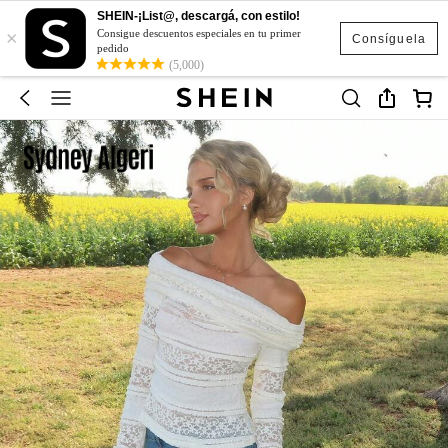
SHEIN-¡List@, descargá, con estilo!
×
Consigue descuentos especiales en tu primer
Consíguela
pedido
(5,000)