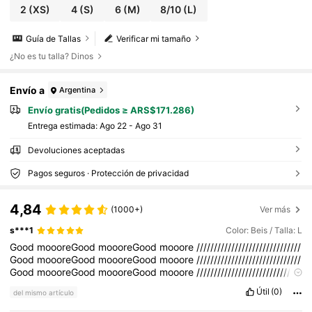
2
(XS)
4
(S)
6
(M)
8/10
(L)
Guía de Tallas
Verificar mi tamaño
¿No es tu talla? Dinos
Envío a
Argentina
Envío gratis(Pedidos ≥ ARS$171.286)
Entrega estimada:
Ago 22 - Ago 31
Devoluciones aceptadas
Pagos seguros · Protección de privacidad
4,84
(1000+)
Ver más
s***1
Color: Beis / Talla: L
Good
moooreGood
moooreGood
mooore
//////////////////////////////
Good
moooreGood
moooreGood
mooore
//////////////////////////////
Good
moooreGood
moooreGood
mooore
//////////////////////////////
Good
moooreGood
moooreGood
mooore
//////////////////////////////
Útil
(0)
del mismo artículo
Good
moooreGood
moooreGood
mooore
//////////////////////////////
Good
moooreGood
moooreGood
mooore
//////////////////////////////