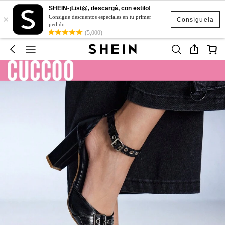
SHEIN-¡List@, descargá, con estilo!
×
Consigue descuentos especiales en tu primer
Consíguela
pedido
(5,000)