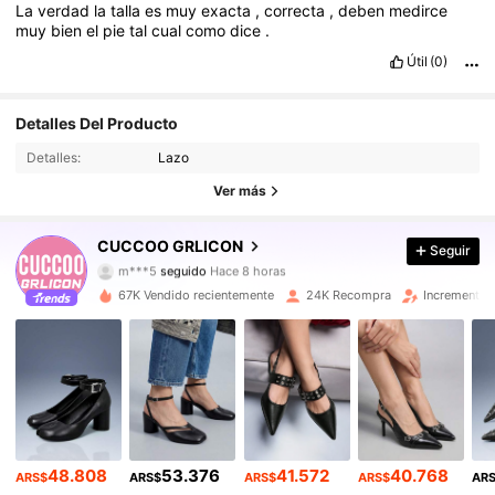
La
verdad
la
talla
es
muy
exacta
,
correcta
,
deben
medirce
muy
bien
el
pie
tal
cual
como
dice
.
Útil
(0)
97K Seguidores
4,89
Detalles Del Producto
Detalles:
Lazo
97K Seguidores
4,89
Ver más
97K Seguidores
4,89
CUCCOO GRLICON
Seguir
m***5
seguido
Hace 8 horas
97K Seguidores
4,89
67K Vendido recientemente
24K Recompra
Incremento 
97K Seguidores
4,89
97K Seguidores
4,89
97K Seguidores
4,89
48.808
53.376
41.572
40.768
97K Seguidores
ARS$
ARS$
ARS$
ARS$
AR
4,89