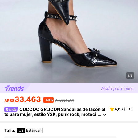
1/9
33.463
-40%
ARS$
ARS$55.771
CUCCOO GRLICON Sandalias de tacón al
4,63
(
11
)
to para mujer, estilo Y2K, punk rock, motoci
clista, chica cool, adecuadas para Hallowee
n, Navidad, fiestas
Talla
:
US
Estándar