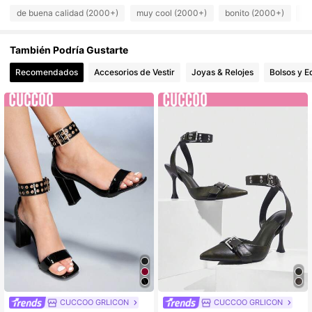
de buena calidad (2000+)
muy cool (2000+)
bonito (2000+)
co
97K Seguidores
4,89
También Podría Gustarte
97K Seguidores
4,89
Recomendados
Accesorios de Vestir
Joyas & Relojes
Bolsos y E
97K Seguidores
4,89
CUCCOO GRLICON
CUCCOO GRLICON