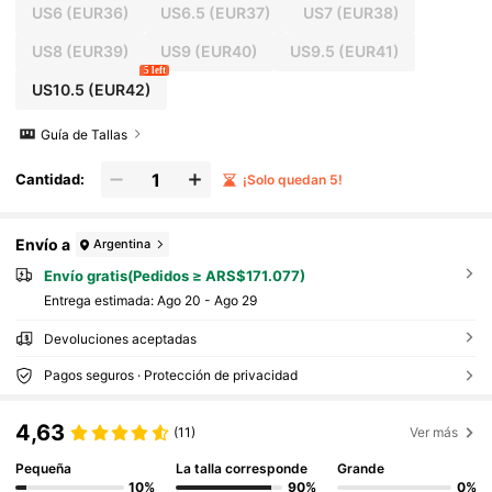
US6
(EUR36)
US6.5
(EUR37)
US7
(EUR38)
US8
(EUR39)
US9
(EUR40)
US9.5
(EUR41)
5 left
US10.5
(EUR42)
Guía de Tallas
Cantidad:
¡Solo quedan 5!
Envío a
Argentina
Envío gratis(Pedidos ≥ ARS$171.077)
Entrega estimada:
Ago 20 - Ago 29
Devoluciones aceptadas
Pagos seguros · Protección de privacidad
4,63
(11)
Ver más
Pequeña
La talla corresponde
Grande
10%
90%
0%