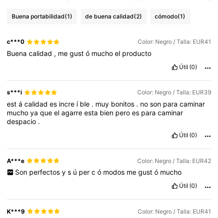
Buena portabilidad
(1)
de buena calidad
(2)
cómodo
(1)
c***0
Color: Negro / Talla: EUR41
Buena
calidad
,
me
gust
ó
mucho
el
producto
Útil
(0)
s***i
Color: Negro / Talla: EUR39
est
á
calidad
es
incre
í
ble
.
muy
bonitos
.
no
son
para
caminar
mucho
ya
que
el
agarre
esta
bien
pero
es
para
caminar
despacio
.
Útil
(0)
A***e
Color: Negro / Talla: EUR42
Son
perfectos
y
s
ú
per
c
ó
modos
me
gust
ó
mucho
Útil
(0)
K***9
Color: Negro / Talla: EUR41