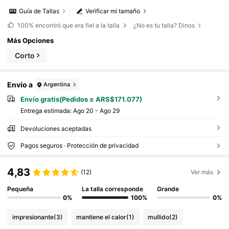
Guía de Tallas
Verificar mi tamaño
100%
encontró que era fiel a la talla
¿No es tu talla? Dinos
Más Opciones
Corto
Envío a
Argentina
Envío gratis(Pedidos ≥ ARS$171.077)
Entrega estimada:
Ago 20 - Ago 29
Devoluciones aceptadas
Pagos seguros · Protección de privacidad
4,83
(12)
Ver más
Pequeña
La talla corresponde
Grande
0%
100%
0%
impresionante
(3)
mantiene el calor
(1)
mullido
(2)