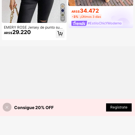
34.472
ARS$
-3%
¡Últimos 3 días
17
#EstiloChicYModerno
EMERY ROSE Jersey de punto suav
29.220
e de cuello en V blanco, jersey de m
ARS$
anga larga, otoño/invierno
Consigue 20% OFF
Regístrate
¡37% DE DESCUENTO!
AÑADIR A LA BOLSA