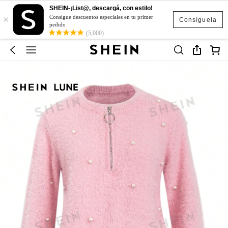
SHEIN-¡List@, descargá, con estilo!
×
Consigue descuentos especiales en tu primer
Consíguela
pedido
(5,000)