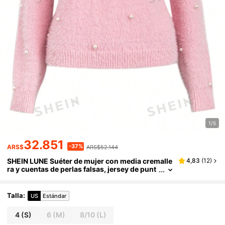
1/5
32.851
-37%
ARS$
ARS$52.144
SHEIN LUNE Suéter de mujer con media cremalle
4,83
(
12
)
ra y cuentas de perlas falsas, jersey de punt
o para otoño e invierno
Talla
:
US
Estándar
4
(S)
6
(M)
8/10
(L)