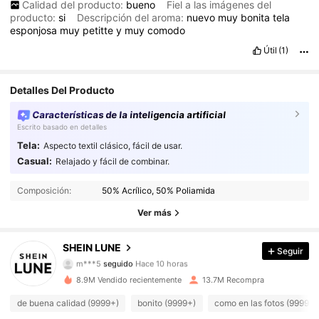
Calidad del producto:
bueno
Fiel a las imágenes del
producto:
si
Descripción del aroma:
nuevo
muy
bonita
tela
esponjosa
muy
petitte
y
muy
comodo
Útil
(1)
Detalles Del Producto
Características de la inteligencia artificial
Escrito basado en detalles
Tela:
Aspecto textil clásico, fácil de usar.
Casual:
Relajado y fácil de combinar.
1M Seguidores
4,91
Composición:
50% Acrílico, 50% Poliamida
1M Seguidores
4,91
Ver más
1M Seguidores
4,91
SHEIN LUNE
Seguir
m***5
seguido
Hace 10 horas
1M Seguidores
4,91
8.9M Vendido recientemente
13.7M Recompra
de buena calidad (9999+)
bonito (9999+)
como en las fotos (9999+)
1M Seguidores
4,91