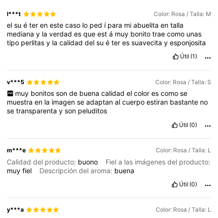
l***t
Color: Rosa / Talla: M
el
su
é
ter
en
este
caso
lo
ped
í
para
mi
abuelita
en
talla
mediana
y
la
verdad
es
que
est
á
muy
bonito
trae
como
unas
tipo
perlitas
y
la
calidad
del
su
é
ter
es
suavecita
y
esponjosita
Útil
(1)
v***5
Color: Rosa / Talla: S
muy
bonitos
son
de
buena
calidad
el
color
es
como
se
muestra
en
la
imagen
se
adaptan
al
cuerpo
estiran
bastante
no
se
transparenta
y
son
peluditos
Útil
(0)
m***e
Color: Rosa / Talla: L
Calidad del producto:
buono
Fiel a las imágenes del producto:
muy
fiel
Descripción del aroma:
buena
Útil
(0)
y***a
Color: Rosa / Talla: L