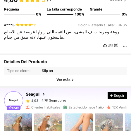
Pequeña
La talla corresponde
Grande
0%
100%
0%
a***3
Color: Plateado / Talla: EUR35
روعة
ومريحات
ف
المشي،
بس
للتنبيه
اللي
ريولها
عريضة
عن
الاصابع
چدام..
مابيستوي
عليها،
لانه
ضيق
من
Útil
(0)
4.7K Seguidores
4,93
Detalles Del Producto
4.7K Seguidores
4,93
Tipo de cierre:
Slip on
4.7K Seguidores
4,93
Ver más
4.7K Seguidores
4,93
Seagull
Seguir
4.7K Seguidores
4,93
t***4
seguido
Hace 1 día
4.7K Seguidores
4,93
Clientes habituales
Establecido hace 1 año
12K Vendido
4.7K Seguidores
4,93
4.7K Seguidores
4,93