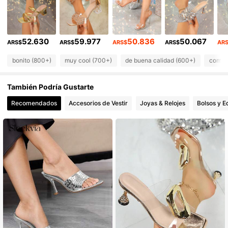
4.7K Seguidores
4,93
4.7K Seguidores
4,93
4.7K Seguidores
4,93
52.630
59.977
50.836
50.067
ARS$
ARS$
ARS$
ARS$
AR
bonito (800+)
muy cool (700+)
de buena calidad (600+)
como e
También Podría Gustarte
Recomendados
Accesorios de Vestir
Joyas & Relojes
Bolsos y E