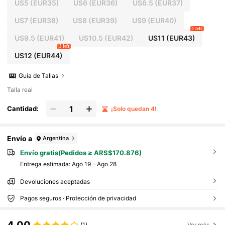
US5
(EUR35)
US6
(EUR36)
US6.5
(EUR37)
US7
(EUR38)
US8
(EUR39)
US9
(EUR40)
1 left
US9.5
(EUR41)
US10.5
(EUR42)
US11
(EUR43)
3 left
US12
(EUR44)
Guía de Tallas
Talla real
Cantidad:
¡Solo quedan 4!
Envío a
Argentina
Envío gratis(Pedidos ≥ ARS$170.876)
Entrega estimada:
Ago 19 - Ago 28
Devoluciones aceptadas
Pagos seguros · Protección de privacidad
4,00
(1)
Ver más