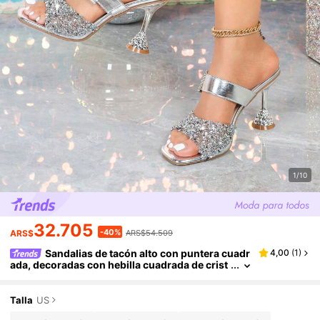
1/10
32.705
-40%
ARS$
ARS$54.509
Sandalias de tacón alto con puntera cuadr
4,00
(
1
)
ada, decoradas con hebilla cuadrada de crist
al de ródio brillante, elegante y de moda para
mujer. Estilo glamoroso y encantador para event
os nocturnos, bodas, fiestas y atuendos de prima
Talla
US
vera y verano.