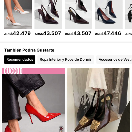
901K Seguidores
4,91
901K Seguidores
4,91
901K Seguidores
4,91
42.479
43.507
43.507
47.446
ARS$
ARS$
ARS$
ARS$
ARS
901K Seguidores
4,91
También Podría Gustarte
Recomendados
Ropa Interior y Ropa de Dormir
Accesorios de Vesti
901K Seguidores
4,91