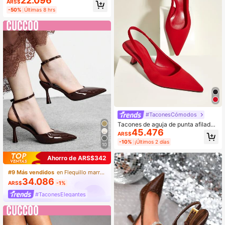
22.096
ARS$
ado para mujer, color negro
-50%
Últimas 8 hrs
#TaconesCómodos
Tacones de aguja de punta afilada
45.476
con tira en color burdeos, adecuado
ARS$
s para bodas y fiestas (el tamaño es
-10%
¡Últimos 2 días
grande)
10
Ahorro de ARS$342
#9 Más vendidos
en Flequillo marrón Tacones
34.086
ARS$
-1%
#TaconesElegantes