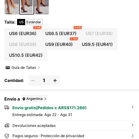
Talla
:
US
Estándar
4 left
4 left
US6
(EUR36)
US6.5
(EUR37)
US7
(EUR38)
2 left
US8
(EUR39)
US9
(EUR40)
US9.5
(EUR41)
US10.5
(EUR42)
Guía de Tallas
Cantidad:
Envío a
Argentina
Envío gratis(Pedidos ≥ ARS$171.286)
Entrega estimada:
Ago 22 - Ago 31
Devoluciones aceptadas
Pagos seguros · Protección de privacidad