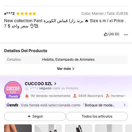
a***2
Color: Marrón / Talla: EUR36
New
collection
Pant
قماش
زارا
برند
الكوبرة
🔥
Size
s
m
l
xl
Price
.
7
$
سعر
واحد
👌🥰
Útil
(0)
901K Seguidores
4,91
Detalles Del Producto
Detalles:
Hebilla, Estampado de Animales
901K Seguidores
4,91
Ver más
901K Seguidores
4,91
CUCCOO SZL
901K Seguidores
4,91
1M Vendido recientemente
560K Recompra
Incremento d
901K Seguidores
4,91
Esta tienda está seleccionada como
「Botique de moda」
Seguir
Todos los artículos
901K Seguidores
4,91