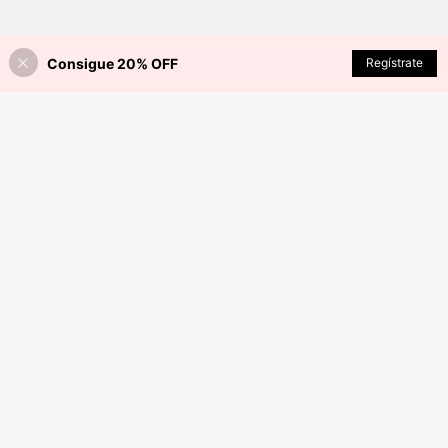
Consigue 20% OFF
Regístrate
¡10% DE DESCUENTO!
AÑADIR A LA BOLSA