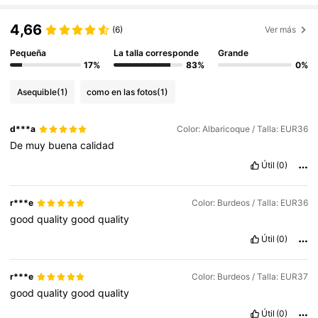
4,66
(6)
Ver más
Pequeña
La talla corresponde
Grande
17%
83%
0%
Asequible
(1)
como en las fotos
(1)
d***a
Color: Albaricoque / Talla: EUR36
De
muy
buena
calidad
Útil
(0)
r***e
Color: Burdeos / Talla: EUR36
good
quality
good
quality
Útil
(0)
r***e
Color: Burdeos / Talla: EUR37
good
quality
good
quality
Útil
(0)