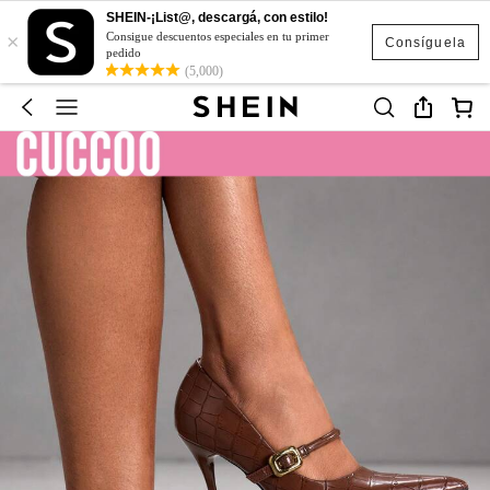
SHEIN-¡List@, descargá, con estilo!
×
Consigue descuentos especiales en tu primer
Consíguela
pedido
(5,000)