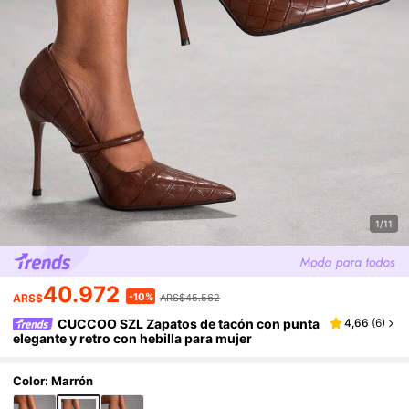
1/11
40.972
-10%
ARS$
ARS$45.562
CUCCOO SZL Zapatos de tacón con punta
4,66
(
6
)
elegante y retro con hebilla para mujer
Color: Marrón