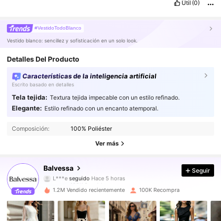
Útil
(0)
#VestidoTodoBlanco
Vestido blanco: sencillez y sofisticación en un solo look.
Detalles Del Producto
Características de la inteligencia artificial
Escrito basado en detalles
Tela tejida:
Textura tejida impecable con un estilo refinado.
Elegante:
Estilo refinado con un encanto atemporal.
109K Seguidores
4,65
Composición:
100% Poliéster
109K Seguidores
4,65
Ver más
109K Seguidores
4,65
Balvessa
Seguir
109K Seguidores
4,65
1.2M Vendido recientemente
100K Recompra
109K Seguidores
4,65