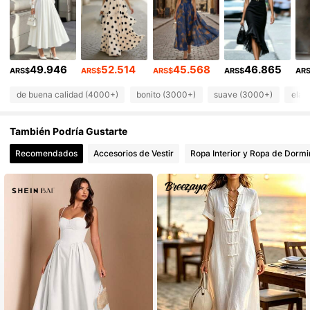
109K Seguidores
4,65
109K Seguidores
4,65
49.946
52.514
45.568
46.865
109K Seguidores
4,65
ARS$
ARS$
ARS$
ARS$
AR
de buena calidad (4000+)
bonito (3000+)
suave (3000+)
elab
109K Seguidores
4,65
También Podría Gustarte
109K Seguidores
4,65
Recomendados
Accesorios de Vestir
Ropa Interior y Ropa de Dormi
109K Seguidores
4,65