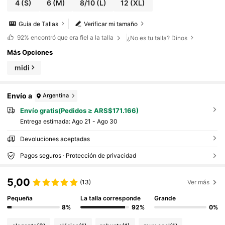
4
(S)
6
(M)
8/10
(L)
12
(XL)
Guía de Tallas
Verificar mi tamaño
92%
encontró que era fiel a la talla
¿No es tu talla? Dinos
Más Opciones
midi
Envío a
Argentina
Envío gratis(Pedidos ≥ ARS$171.166)
Entrega estimada:
Ago 21 - Ago 30
Devoluciones aceptadas
Pagos seguros · Protección de privacidad
5,00
(13)
Ver más
Pequeña
La talla corresponde
Grande
8%
92%
0%