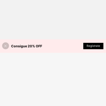
Consigue 20% OFF
Regístrate
¡23% DE DESCUENTO!
AÑADIR A LA BOLSA