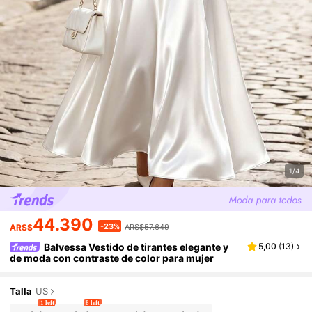
1/4
44.390
-23%
ARS$
ARS$57.649
Balvessa Vestido de tirantes elegante y
5,00
(
13
)
de moda con contraste de color para mujer
Talla
US
1 left
8 left