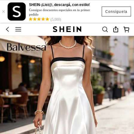
SHEIN-¡List@, descargá, con estilo!
×
Consigue descuentos especiales en tu primer
Consíguela
pedido
(5,000)