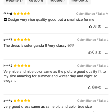
elegante
(3)
clásico
(1)
robusto
(1)
muy cool
(1)
f***d
Color: Blanco / Talla: M
Design
very
nice
quality
good
but
a
small
size
for
me
Útil
(1)
s***7
Color: Blanco / Talla: L
The
dress
is
sofer
ganda
!!
Very
classy
🤩🫶
Útil
(2)
h***2
Color: Blanco / Talla: L
Very
nice
and
nice
color
same
as
the
picture
good
quality
fit
to
my
size
amazing
for
summer
and
winter
day
and
night
so
elegant
Útil
(0)
a***y
Color: Blanco / Talla: L
very
good
dress
same
as
same
pic
and
color
true
size