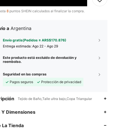
asta
8
puntos SHEIN calculados al finalizar la compra.
ío a
Argentina
Envío gratis(Pedidos ≥ ARS$170.876)
Entrega estimada:
Ago 22 - Ago 29
Este producto está excluido de devolución y
reembolso.
Seguridad en las compras
Pagos seguros
Protección de privacidad
ipción
Tejido de Baño,Talle ultra bajo,Copa Triangular
4,93
9.1K
414K
s Y Dimensiones
4,93
9.1K
414K
 La Tienda