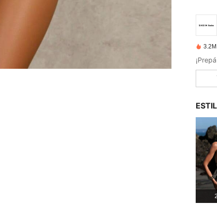
3.2M
ESTI
2