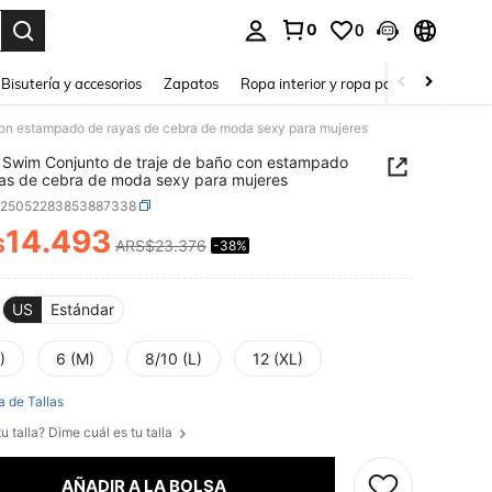
0
0
a. Press Enter to select.
Bisutería y accesorios
Zapatos
Ropa interior y ropa para dormir
Ho
on estampado de rayas de cebra de moda sexy para mujeres
Swim Conjunto de traje de baño con estampado
as de cebra de moda sexy para mujeres
z25052283853887338
14.493
$
ARS$23.376
-38%
ICE AND AVAILABILITY
US
Estándar
)
6 (M)
8/10 (L)
12 (XL)
a de Tallas
u talla? Dime cuál es tu talla
AÑADIR A LA BOLSA