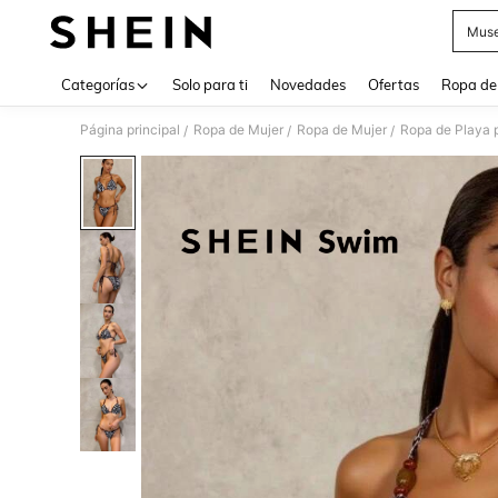
Muse
Use up 
Categorías
Solo para ti
Novedades
Ofertas
Ropa de
Página principal
Ropa de Mujer
Ropa de Mujer
Ropa de Playa 
/
/
/