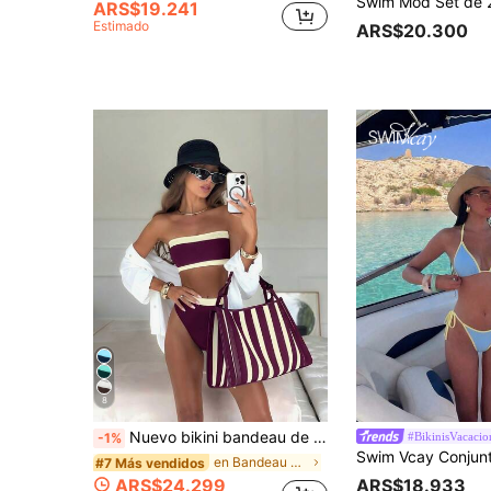
ARS$19.241
Estimado
ARS$20.300
8
Nuevo bikini bandeau de unicolor sexy y a la moda con tirantes desmontables para mujer, adecuado para playa, fiesta en la piscina, vacaciones de verano, Vacationcore
#BikinisVacacio
-1%
en Bandeau Conjuntos de bikini para mujer
#7 Más vendidos
ARS$18.933
ARS$24.299