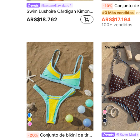
Conjunto de bikini sexy con cuello halter y lazo de color contrastante para mujer, tra
#EncantoHawaiano
-10%
Swim Lushoire Cárdigan Kimono Impreso Tropical Para Mujeres, Carnaval
#3 Más vendidos
ARS$18.762
ARS$17.194
100+ vendidos
19
Conjunto de bikini de tirantes finos con parte superior de color contrastante y Bottom de corte alto, elegante para vacaciones de verano en la playa
Swim Mod
-20%