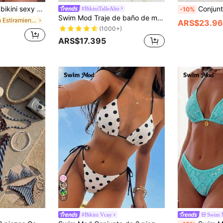
je de baño de moda y cómodo para vacaciones de verano en la playa, Vacationcore
Conjunto de bikini sexy con tirantes finos y estampado aleatorio para mujer 2026, atuendo de ve
#BikiniTalleAlto
-10%
Swim Mod Traje de baño de mujer Primavera/Verano 2026, conjunto de bikini con tiras de espagueti, cuello halter, bloques de color azul y blanco, sexy, con lazos laterales y tanga para vacaciones
en Estiramiento Alto Ropa de playa para mujeres
ARS$23.9
(1000+)
ARS$17.395
31
#Bikini Vcay
Swim 