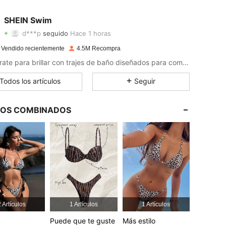
4,93
9.1K
414K
SHEIN Swim
d***p
seguido
Hace 1 horas
4,93
9.1K
414K
Calificación
Artículos
Seguidores
 Vendido recientemente
4.5M Recompra
4,93
9.1K
414K
¡Prepárate para brillar con trajes de baño diseñados para combinar con cada estilo!
Todos los artículos
Seguir
4,93
9.1K
414K
4,93
9.1K
414K
LOS COMBINADOS
4,93
9.1K
414K
4,93
9.1K
414K
4,93
9.1K
414K
 Artículos
1 Artículos
1 Artículos
Puede que te guste
Más estilo