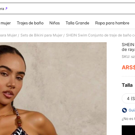
ra
and down arrow keys to navigate search Búsqueda reciente and Busca y Encuentr
 mujer
Trajes de baño
Niños
Talla Grande
Ropa para hombre
para Mujer
Sets de Bikini para Mujer
SHEIN Swim Conjunto de traje de baño c
/
/
SHEIN 
de ray
SKU: s
ARS
PR
Talla
4 (S
Guí
¿No es t