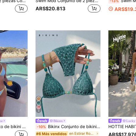
Swim Mod Set de 2 piezas Conjunto de playa de moda y lindo para mujer, top corto con escote halter, espalda descubierta, reversible y con lazo delantero, a rayas y lunares, y adorables calzones de bikini para fiesta sexy/yate
Swim Mod Conjunto de 2 piezas de traje de baño bikini de mujer primavera/verano 2026 con tirantes finos, cuello halter, color beige con estampado aleatorio de lunares negros, dulce y lindo, con lazo lateral y tanga
Swim Mod Conjunto de bikini de 2 piezas para mujer, top halter triangu
-13%
ARS$20.813
ARS$19.
4
ne
Bikinx
Lucky 
Swim Vcay Conjunto de bikini y tanga triangular de verano para mujer con contraste de color, estilo halter y sexy. Conjunto de bikini azul para fiesta en yate, vacaciones y fiesta en barco. Bikini con lazos laterales y bikini triangular, conjunto de bikini azul claro
Bikinx Conjunto de bikini elegante con textura y cuentas para mujer, con top halter, braguita con lazo lateral y espalda descubierta, ideal para vacaciones en la playa, verano y ropa de resort
-10%
en Estirar Ropa de playa para mujeres
#6 Más vendidos
ARS$17.97