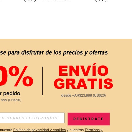
APP
S EXCLUSIVAS, PROMOCIONES Y NOTICIAS DE SHEIN
REGÍSTRATE
Suscribir
a nuestra
Política de privacidad y cookies
y nuestros
Términos y