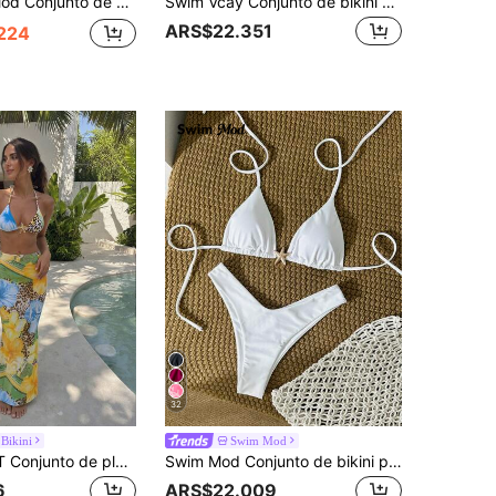
lar y braguita de corte alto, tela texturizada con accesorio de sol dorado, estilo sexy para vacaciones en la playa en primavera/verano, Swim Basics
Swim Vcay Conjunto de bikini de 2 piezas con tirantes de espagueti a rayas aleatorias rojas y azules + rojo sólido con cordón de halter de corte alto para mujer, traje de baño para vacaciones, crucero, playa y tomar el sol, bikini a rayas, traje de baño push up para mujer
ARS$22.351
224
32
Bikini
Swim Mod
HOTTIE HABIT Conjunto de playa 3 en 1 para mujer con bikini de triángulo con cuello halter, falda larga envolvente con estampado floral, traje de baño con estampado de leopardo azul y amarillo y flores tropicales, estilo de vacaciones de verano
Swim Mod Conjunto de bikini para mujer con tirantes finos, con decoración metálica en unicolor, para el verano
6
ARS$22.009