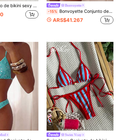
rano, elegante, Día de San Valentín, playa, vacaciones, casual, único, conjunto de verano, conjunto de vacaciones de verano, primavera, conjunto de Día de San Valentín para mujer, carnaval, ropa de resort
Bonvoyette
Bonvoyette Conjunto de 3 piezas para vacaciones de playa en primavera/verano con top de bikini triángulo halter de tela texturizada con lentejuelas y decoración de perlas, braguita de bikini con lazo lateral y minifalda de lentejuelas, traje de baño sexy para mujer
-15%
60
ARS$41.267
16
Mod
Swim Vcay