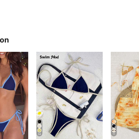
ron
34
11