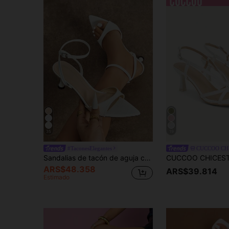
35
19
#TaconesElegantes
CUCCOO CH
Sandalias de tacón de aguja con tira fina y hebilla en el tobillo, puntera abierta y punta puntiaguda, con diseño elegante y sexy, de textura cómoda y sensual con patrón de piedra ondulada, ideales para fiestas, citas, exteriores, campus, viajes y bodas de alto nivel, con tacón de plataforma.
ARS$48.358
ARS$39.814
Estimado