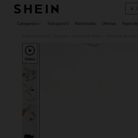
T
Use up 
Categorías
Solo para ti
Novedades
Ofertas
Ropa de
Página principal
Zapatos
Zapatos de Mujer
Sandalias de mujer
/
/
/
Video