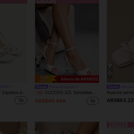
8
5
Ahorro de ARS$512
ICEST
#TaconesElegantes
#Tacone
CUCCOO CHICEST Zapatos de mujer con tiras cruzadas, punta abierta, punta cuadrada, tacón de aguja, sandalias de tacón de cuero PU blanco, moda para ir al trabajo, citas, vacaciones y merienda
CUCCOO SZL Sandalias de tacón alto elegantes y minimalistas de moda para mujeres
-1%
ARS$63.22
ARS$40.498