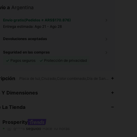
ío a
Argentina
Envío gratis(Pedidos ≥ ARS$170.876)
Entrega estimada:
Ago 21 - Ago 28
Devoluciones aceptadas
Seguridad en las compras
Pagos seguros
Protección de privacidad
ipción
Placa de luz,Cruzado,Color combinado,Día de San Valentín,Id al-Adh
4,91
137
4.6K
s Y Dimensiones
4,91
137
4.6K
 La Tienda
4,91
137
4.6K
Prosperity
g***5
seguido
Hace 10 horas
4,91
137
4.6K
Calificación
Artículos
Seguidores