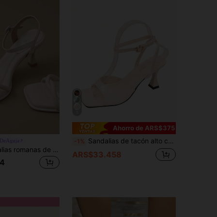
5
Ahorro de ARS$375
Sandalias de tacón alto con punta cuadrada para mujer, elegantes tacones altos de color nude con correa de cordones y talón descubierto para el verano
sDeAguja
-1%
Nuevas sandalias romanas de tacón de aguja para primavera/verano 2026, zapatos de tacón alto elegantes, calzado de moda minimalista y cómodo para mujeres, en colores beige y morado, tacones de aguja delgados
ARS$33.458
4