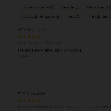
lo volveré a comprar (1)
elegante (6)
Talla adecuada (
día de acción de gracias (2)
regalo (2)
impresionante (
n***a
18 Jun,2026
Color: Burdeos, Talla: US7
Color:
Burdeos
Talla:
US7
Me encantaron!!! Muuuy comodos!
Traducir
f***i
18 Jun,2026
Adecuado general: La talla corresponde, longitud de pie: 25.0 cm / 9.
Adecuado general:
La talla corresponde
longitud de pie:
2