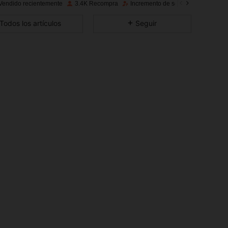
Vendido recientemente
3.4K Recompra
Incremento de seguidores de 183
4,91
137
4.6K
Todos los artículos
Seguir
4,91
137
4.6K
4,91
137
4.6K
4,91
137
4.6K
4,91
137
4.6K
4,91
137
4.6K