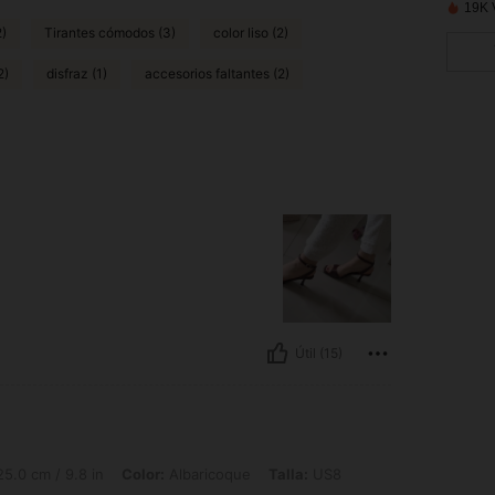
19K 
2)
Tirantes cómodos (3)
color liso (2)
2)
disfraz (1)
accesorios faltantes (2)
Útil (15)
8 in, Color: Albaricoque, Talla: US8
5.0 cm / 9.8 in
Color:
Albaricoque
Talla:
US8