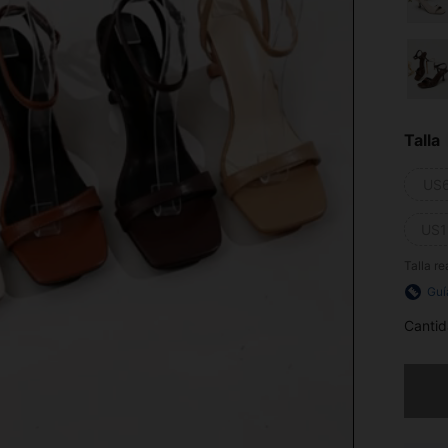
Talla
US
US1
Talla re
Guí
Cantid
Lo sent