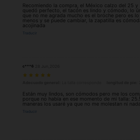
Recomiendo la compra, el México calzo del 25 y
quedó perfecto, el tacón es lindo y cómodo, lo ú
que no me agrada mucho es el broche pero es lo
menos y se puede cambiar, la zapatilla es cómod
acojinada
Traducir
c***6
28 Jun,2026
Adecuado general: La talla corresponde, longitud de pie: 25.5 cm / 1
Adecuado general:
La talla corresponde
longitud de pie:
2
Están muy lindos, son cómodos pero me los comp
porque no había en ese momento de mi talla: 25
maneras los usaré ya que no me molestan ni nada
Traducir