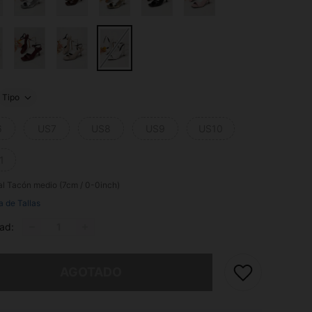
Tipo
6
US7
US8
US9
US10
1
al
Tacón medio (7cm / 0-0inch)
a de Tallas
ad:
imos, este producto está agotado.
AGOTADO